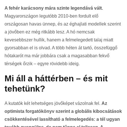
A fehér karácsony mára szinte legendává vált.
Magyarországon legutóbb 2010-ben fordult elő
országosan havas ünnep, és az éghajlati modellek szerint
a jövőben ez még ritkább lesz. A hó nemcsak
kevesebbszer hullik, hanem a felmelegedett talaj miatt
gyorsabban el is olvad. A több héten át tartó, összefüggő
hótakarót ma már jobbára csak a magasabban fekvő
térségek őrzik – egyre rövidebb ideig.
Mi áll a háttérben – és mit
tehetünk?
A kutatók két lehetséges jövőképet vázolnak fel.
Az
optimista forgatókönyv szerint a globális kibocsátások
csökkentésével lassítható a felmelegedés: a tél ugyan