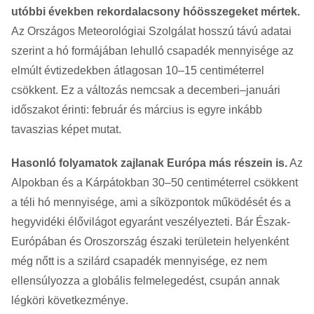
utóbbi években rekordalacsony hóösszegeket mértek.
Az Országos Meteorológiai Szolgálat hosszú távú adatai
szerint a hó formájában lehulló csapadék mennyisége az
elmúlt évtizedekben átlagosan 10–15 centiméterrel
csökkent. Ez a változás nemcsak a decemberi–januári
időszakot érinti: február és március is egyre inkább
tavaszias képet mutat.
Hasonló folyamatok zajlanak Európa más részein is.
Az
Alpokban és a Kárpátokban 30–50 centiméterrel csökkent
a téli hó mennyisége, ami a síközpontok működését és a
hegyvidéki élővilágot egyaránt veszélyezteti. Bár Észak-
Európában és Oroszország északi területein helyenként
még nőtt is a szilárd csapadék mennyisége, ez nem
ellensúlyozza a globális felmelegedést, csupán annak
légköri következménye.