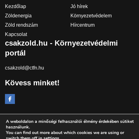
Kezdőlap
Jó hírek
Zöldenergia
Környezetvédelem
Zöld rendszám
Hírcentrum
Kapcsolat
csakzold.hu - Környezetvédelmi
portál
csakzold@ctfn.hu
Kövess minket!
A weboldalon a minőségi felhasználói élmény érdekében sütiket
Copyright © 2024 csakzold.hu. Minden jog fenntartva.
használunk.
You can find out more about which cookies we are using or
Általános Szerződési Feltételek
switch them off in
settings
.
Adatkezelési Nyilatkozat