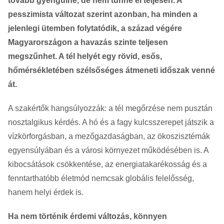
tovább gyengülne, de nem tűnne el teljesen. A
pesszimista változat szerint azonban, ha minden a
jelenlegi ütemben folytatódik, a század végére
Magyarországon a havazás szinte teljesen
megszűnhet. A tél helyét egy rövid, esős,
hőmérsékletében szélsőséges átmeneti időszak venné
át.
A szakértők hangsúlyozzák: a tél megőrzése nem pusztán
nosztalgikus kérdés. A hó és a fagy kulcsszerepet játszik a
vízkörforgásban, a mezőgazdaságban, az ökoszisztémák
egyensúlyában és a városi környezet működésében is. A
kibocsátások csökkentése, az energiatakarékosság és a
fenntarthatóbb életmód nemcsak globális felelősség,
hanem helyi érdek is.
Ha nem történik érdemi változás, könnyen