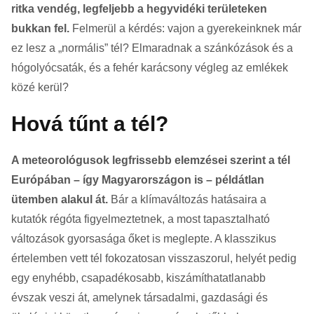
ritka vendég, legfeljebb a hegyvidéki területeken
bukkan fel.
Felmerül a kérdés: vajon a gyerekeinknek már
ez lesz a „normális” tél? Elmaradnak a szánkózások és a
hógolyócsaták, és a fehér karácsony végleg az emlékek
közé kerül?
Hová tűnt a tél?
A meteorológusok legfrissebb elemzései szerint a tél
Európában – így Magyarországon is – példátlan
ütemben alakul át.
Bár a klímaváltozás hatásaira a
kutatók régóta figyelmeztetnek, a most tapasztalható
változások gyorsasága őket is meglepte. A klasszikus
értelemben vett tél fokozatosan visszaszorul, helyét pedig
egy enyhébb, csapadékosabb, kiszámíthatatlanabb
évszak veszi át, amelynek társadalmi, gazdasági és