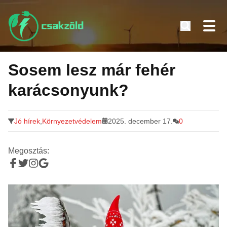
Tovább
a
Sosem lesz már fehér
tartalomra
karácsonyunk?
Jó hírek
,
Környezetvédelem
2025. december 17.
0
Megosztás: