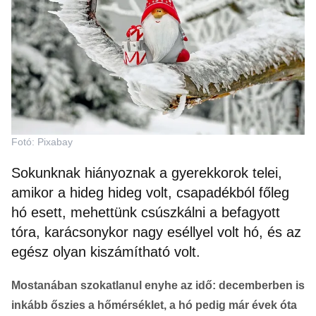
Fotó: Pixabay
Sokunknak hiányoznak a gyerekkorok telei,
amikor a hideg hideg volt, csapadékból főleg
hó esett, mehettünk csúszkálni a befagyott
tóra, karácsonykor nagy eséllyel volt hó, és az
egész olyan kiszámítható volt.
Mostanában szokatlanul enyhe az idő: decemberben is
inkább őszies a hőmérséklet, a hó pedig már évek óta