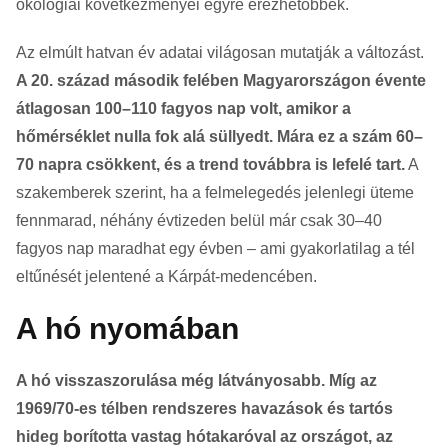
ökológiai következményei egyre érezhetőbbek.
Az elmúlt hatvan év adatai világosan mutatják a változást.
A 20. század második felében Magyarországon évente
átlagosan 100–110 fagyos nap volt, amikor a
hőmérséklet nulla fok alá süllyedt. Mára ez a szám 60–
70 napra csökkent, és a trend továbbra is lefelé tart.
A
szakemberek szerint, ha a felmelegedés jelenlegi üteme
fennmarad, néhány évtizeden belül már csak 30–40
fagyos nap maradhat egy évben – ami gyakorlatilag a tél
eltűnését jelentené a Kárpát-medencében.
A hó nyomában
A hó visszaszorulása még látványosabb. Míg az
1969/70-es télben rendszeres havazások és tartós
hideg borította vastag hótakaróval az országot, az