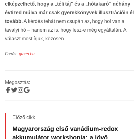
elképzelhető, hogy a „téli táj” és a „hótakaró” néhány
évtized múlva már csak gyerekkönyvek illusztrációin él
tovább.
A kérdés tehát nem csupán az, hogy hol van a
tavalyi hó – hanem az is, hogy lesz-e még egyáltalán. A
választ most írjuk, közösen.
Forrás:
green.hu
Megosztás:
Előző cikk
Magyarország első vanádium-redox
akkumulátor workshopja: a jövő