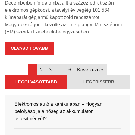
Decemberben forgalomba állt a százezredik tisztán
elektromos gépkocsi, a tavalyi év végéig 101 534
klímabarát gépjármű kapott zöld rendszámot
Magyarországon - közölte az Energiaügyi Minisztérium
(EM) szerdai Facebook-bejegyzésében.
OLVASD TOVÁBB
1
2
3
…
6
Következő »
LEGOLVASOTTABB
LEGFRISSEBB
Elektromos autó a kánikulában – Hogyan
befolyásolja a hőség az akkumulátor
teljesítményét?