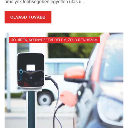
amelyek többségében egyetlen utas ül.
OLVASD TOVÁBB
JÓ HÍREK
,
KÖRNYEZETVÉDELEM
,
ZÖLD RENDSZÁM