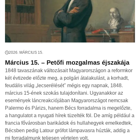
2026. MÁRCIUS 15.
Március 15. – Petőfi mozgalmas éjszakája
1848 tavaszának változásait Magyarországon a reformkor
két évtizede előzte meg, a polgári átalakulást, a korhadt,
feudális világ „lecserélését" mégis egy napnak, 1848.
március 15-ének szokás tulajdonítani. Ugyanakkor az
események láncreakciójában Magyarországot nemcsak
Palermo és Párizs, hanem Bécs forradalma is megelőzte,
a hangulatot a nyugati hírek tüzelték föl. De amíg például a
francia fővárosban barikádok és hullahegyek emelkedtek,
Bécsben pedig Latour grófot lámpavasra húzták, addig a
mi forradalmunk teljesen vértelen volt.