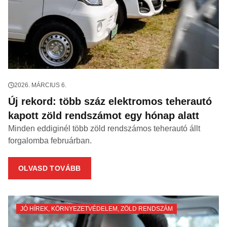
2026. MÁRCIUS 6.
Új rekord: több száz elektromos teherautó
kapott zöld rendszámot egy hónap alatt
Minden eddiginél több zöld rendszámos teherautó állt
forgalomba februárban.
OLVASD TOVÁBB
JÓ HÍREK
,
KÖRNYEZETVÉDELEM
,
ZÖLD RENDSZÁM