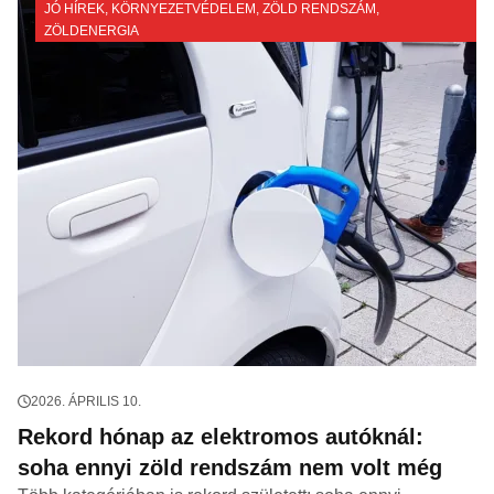
JÓ HÍREK
,
KÖRNYEZETVÉDELEM
,
ZÖLD RENDSZÁM
,
ZÖLDENERGIA
2026. ÁPRILIS 10.
Rekord hónap az elektromos autóknál:
soha ennyi zöld rendszám nem volt még