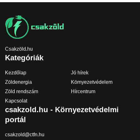
Csakzöld.hu
Kategóriák
Kezdőlap
Jó hírek
Zöldenergia
Környezetvédelem
Zöld rendszám
Hírcentrum
Kapcsolat
csakzold.hu - Környezetvédelmi
portál
csakzold@ctfn.hu