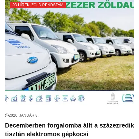
JÓ HÍREK
,
ZÖLD RENDSZÁM
2026. JANUÁR 8.
Decemberben forgalomba állt a százezredik
tisztán elektromos gépkocsi