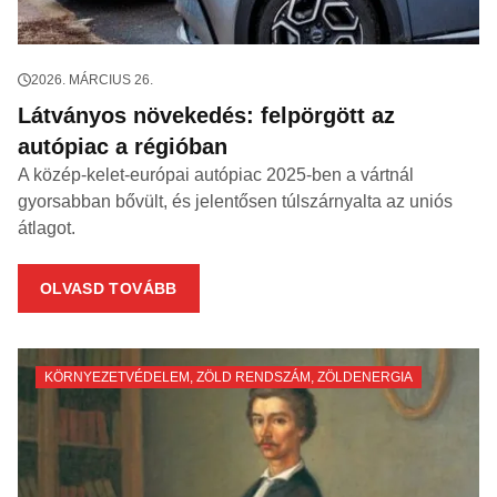
2026. MÁRCIUS 26.
Látványos növekedés: felpörgött az
autópiac a régióban
A közép-kelet-európai autópiac 2025-ben a vártnál
gyorsabban bővült, és jelentősen túlszárnyalta az uniós
átlagot.
OLVASD TOVÁBB
KÖRNYEZETVÉDELEM
,
ZÖLD RENDSZÁM
,
ZÖLDENERGIA