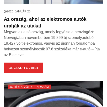
2026. JANUÁR 25.
Az ország, ahol az elektromos autók
uralják az utakat
Megvan az első ország, amely legyőzte a benzingőzt:
Norvégiában novemberben 19.899 új személyautóból
19.427 volt elektromos, vagyis az újonnan forgalomba
helyezett személykocsik 97,6 százaléka már e-autó – írja
az Electrive.
OLVASD TOVÁBB
JÓ HÍREK
,
ZÖLD RENDSZÁM