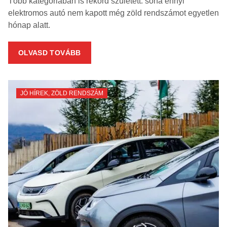
Több kategóriában is rekord született: soha ennyi
elektromos autó nem kapott még zöld rendszámot egyetlen
hónap alatt.
OLVASD TOVÁBB
JÓ HÍREK
,
ZÖLD RENDSZÁM