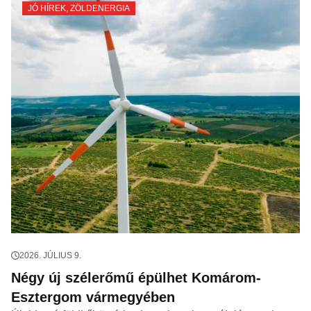
JÓ HÍREK
,
ZÖLDENERGIA
2026. JÚLIUS 9.
Négy új szélerőmű épülhet Komárom-
Esztergom vármegyében