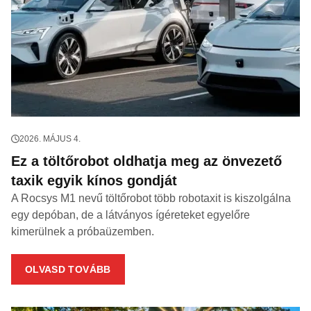
2026. MÁJUS 4.
Ez a töltőrobot oldhatja meg az önvezető
taxik egyik kínos gondját
A Rocsys M1 nevű töltőrobot több robotaxit is kiszolgálna
egy depóban, de a látványos ígéreteket egyelőre
kimerülnek a próbaüzemben.
OLVASD TOVÁBB