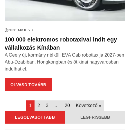
2026. MÁJUS 3.
100 000 elektromos robotaxival indít egy
vállalkozás Kínában
A Geely új, kormány nélküli EVA Cab robottaxija 2027-ben
Abu-Dzabiban, Hongkongban és öt kínai nagyvárosban
indulhat el.
OLVASD TOVÁBB
1
2
3
…
20
Következő »
LEGOLVASOTTABB
LEGFRISSEBB