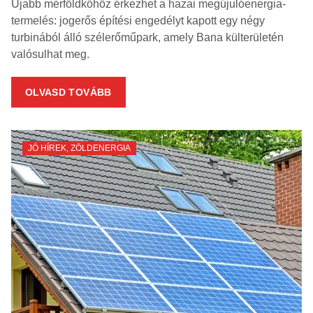
Újabb mérföldkőhöz érkezhet a hazai megújulóenergia-
termelés: jogerős építési engedélyt kapott egy négy
turbinából álló szélerőműpark, amely Bana külterületén
valósulhat meg.
OLVASD TOVÁBB
JÓ HÍREK
,
ZÖLDENERGIA