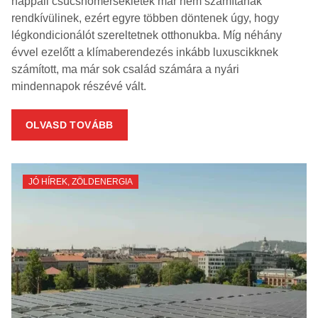
nappali csúcshőmérsékletek már nem számítanak
rendkívülinek, ezért egyre többen döntenek úgy, hogy
légkondicionálót szereltetnek otthonukba. Míg néhány
évvel ezelőtt a klímaberendezés inkább luxuscikknek
számított, ma már sok család számára a nyári
mindennapok részévé vált.
OLVASD TOVÁBB
JÓ HÍREK
,
ZÖLDENERGIA