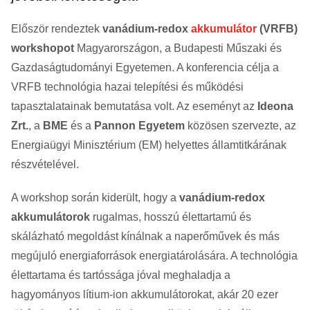
Először rendeztek
vanádium-redox
akkumulátor
(VRFB)
workshopot
Magyarországon, a Budapesti Műszaki és
Gazdaságtudományi Egyetemen. A konferencia célja a
VRFB technológia hazai telepítési és működési
tapasztalatainak bemutatása volt. Az eseményt az
Ideona
Zrt.
, a
BME
és a
Pannon Egyetem
közösen szervezte, az
Energiaügyi Minisztérium (EM) helyettes államtitkárának
részvételével.
A workshop során kiderült, hogy a
vanádium-redox
akkumulátorok
rugalmas, hosszú élettartamú és
skálázható megoldást kínálnak a naperőművek és más
megújuló energiaforrások energiatárolására. A technológia
élettartama és tartóssága jóval meghaladja a
hagyományos lítium-ion akkumulátorokat, akár 20 ezer