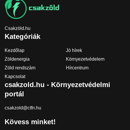
Csakzöld.hu
Kategóriák
Kezdőlap
Jó hírek
Zöldenergia
Környezetvédelem
Zöld rendszám
Hírcentrum
Kapcsolat
csakzold.hu - Környezetvédelmi
portál
csakzold@ctfn.hu
Kövess minket!