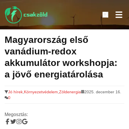
Tovább
a
Magyarország első
tartalomra
vanádium-redox
akkumulátor workshopja:
a jövő energiatárolása
Jó hírek
,
Környezetvédelem
,
Zöldenergia
2025. december 16.
0
Megosztás: