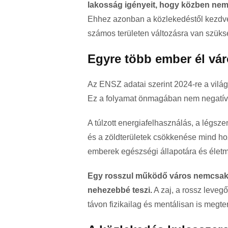
lakosság igényeit, hogy közben nem 
Ehhez azonban a közlekedéstől kezdve
számos területen változásra van szüks
Egyre több ember él vá
Az ENSZ adatai szerint 2024-re a vilá
Ez a folyamat önmagában nem negatív,
A túlzott energiafelhasználás, a légs
és a zöldterületek csökkenése mind ho
emberek egészségi állapotára és életm
Egy rosszul működő város nemcsak a
nehezebbé teszi.
A zaj, a rossz levegő
távon fizikailag és mentálisan is megte