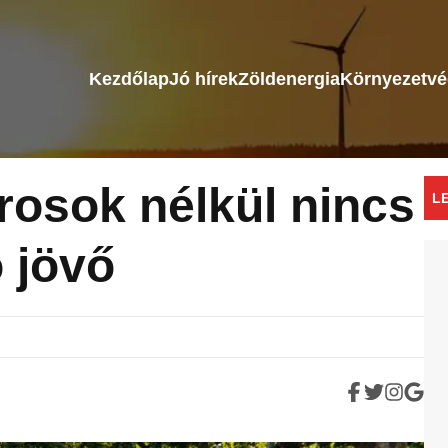
Kezdőlap
Jó hírek
Zöldenergia
Környezetv
rosok nélkül nincs
L
 jövő