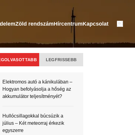
édelem
Zöld rendszám
Hírcentrum
Kapcsolat
EGOLVASOTTABB
LEGFRISSEBB
Elektromos autó a kánikulában –
Hogyan befolyásolja a hőség az
akkumulátor teljesítményét?
Hullócsillagokkal búcsúzik a
július – Két meteorraj érkezik
egyszerre