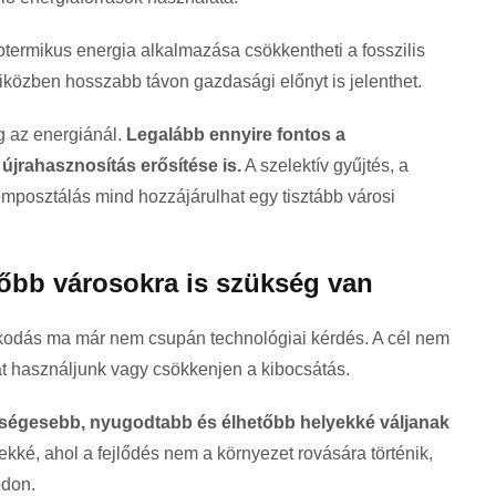
termikus energia alkalmazása csökkentheti a fosszilis
iközben hosszabb távon gazdasági előnyt is jelenthet.
g az energiánál.
Legalább ennyire fontos a
újrahasznosítás erősítése is.
A szelektív gyűjtés, a
omposztálás mind hozzájárulhat egy tisztább városi
őbb városokra is szükség van
lkodás ma már nem csupán technológiai kérdés. A cél nem
t használjunk vagy csökkenjen a kibocsátás.
ségesebb, nyugodtabb és élhetőbb helyekké váljanak
ekké, ahol a fejlődés nem a környezet rovására történik,
ódon.