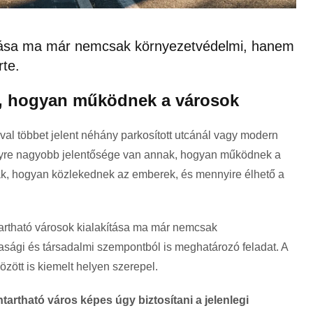
kítása ma már nemcsak környezetvédelmi, hanem
rte.
s, hogyan működnek a városok
val többet jelent néhány parkosított utcánál vagy modern
egyre nagyobb jelentősége van annak, hogyan működnek a
ak, hogyan közlekednek az emberek, és mennyire élhető a
tartható városok kialakítása ma már nemcsak
sági és társadalmi szempontból is meghatározó feladat. A
zött is kiemelt helyen szerepel.
tartható város képes úgy biztosítani a jelenlegi