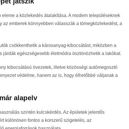
pet játszik
bb eleme a közlekedés átalakítása. A modern településeknek
ogy az emberek könnyebben válasszák a tömegközlekedést, a
utók csökkenthetik a károsanyag-kibocsátást, miközben a
gos járdák egészségesebb életmódra ösztönözhetik a lakókat.
ny kibocsátású övezetek, illetve közösségi autómegosztó
örnyezet védelme, hanem az is, hogy élhetőbbé váljanak a
már alapelv
sználás szintén kulcskérdés. Az épületek jelentős
t különösen fontos a korszerű szigetelés, az
ló energiaforrások használata.