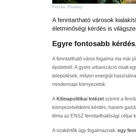
Forrás: Pixabay
A fenntartható városok kiala
életminőségi kérdés is világsze
Egyre fontosabb kérdé
A fenntartható város fogalma ma már jó
épületnél. A gyors urbanizáció miatt 
települések, milyen energiát használn
mindennapi környezetük.
A
Klímapolitikai Intézet
szerint a fenn
környezetvédelmi kérdés, hanem gazda
téma az ENSZ fenntarthatósági céljai kö
A szakértők úgy fogalmaznak:
egy fenn