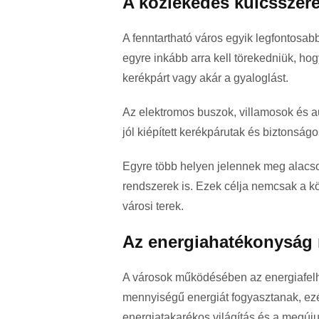
A közlekedés kulcsszere
A fenntartható város egyik legfontosa
egyre inkább arra kell törekedniük, h
kerékpárt vagy akár a gyaloglást.
Az elektromos buszok, villamosok és a
jól kiépített kerékpárutak és biztonsá
Egyre több helyen jelennek meg alacso
rendszerek is. Ezek célja nemcsak a k
városi terek.
Az energiahatékonyság 
A városok működésében az energiafelha
mennyiségű energiát fogyasztanak, ezér
energiatakarékos világítás és a megúju