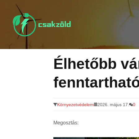
Tovább
a
tartalomra
Élhetőbb vá
fenntartható
Környezetvédelem
2026. május 17.
0
Megosztás: