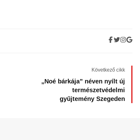
Következő cikk
„Noé bárkája” néven nyílt új
természetvédelmi
gyűjtemény Szegeden