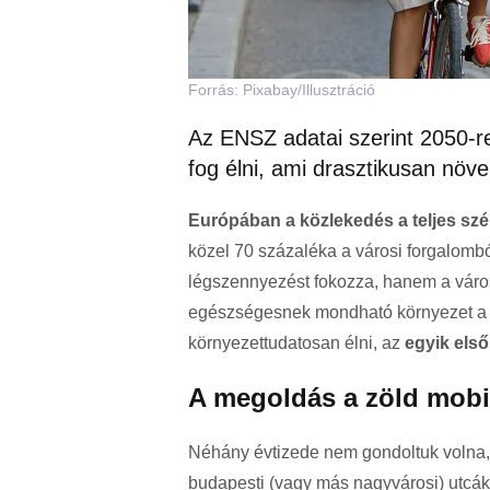
Forrás: Pixabay/Illusztráció
Az ENSZ adatai szerint 2050-r
fog élni, ami drasztikusan növe
Európában a közlekedés a teljes szé
közel 70 százaléka a városi forgalomb
légszennyezést fokozza, hanem a városi
egészségesnek mondható környezet a v
környezettudatosan élni, az
egyik els
A megoldás a zöld mobil
Néhány évtizede nem gondoltuk volna, 
budapesti (vagy más nagyvárosi) utcáka