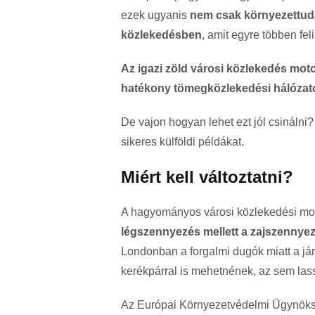
ezek ugyanis
nem csak környezettuda
közlekedésben
, amit egyre többen fe
Az igazi zöld városi közlekedés moto
hatékony tömegközlekedési hálózatok
De vajon hogyan lehet ezt jól csinálni?
sikeres külföldi példákat.
Miért kell változtatni?
A hagyományos városi közlekedési mod
légszennyezés mellett a zajszennyez
Londonban a forgalmi dugók miatt a j
kerékpárral is mehetnének, az sem las
Az Európai Környezetvédelmi Ügynöks