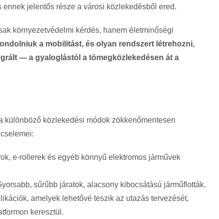
s ennek jelentős része a városi közlekedésből ered.
csak környezetvédelmi kérdés, hanem életminőségi
ondolniuk a mobilitást, és olyan rendszert létrehozni,
egrált — a gyaloglástól a tömegközlekedésen át a
y a különböző közlekedési módok zökkenőmentesen
cselemei:
ok, e-rollerek és egyéb könnyű elektromos járművek
yorsabb, sűrűbb járatok, alacsony kibocsátású járműflották.
ikációk, amelyek lehetővé teszik az utazás tervezését,
atformon keresztül.