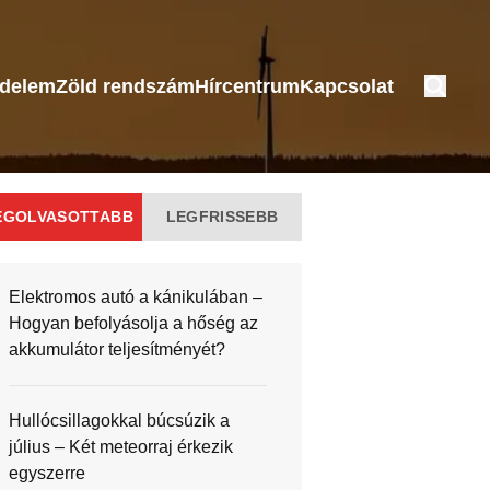
édelem
Zöld rendszám
Hírcentrum
Kapcsolat
EGOLVASOTTABB
LEGFRISSEBB
Elektromos autó a kánikulában –
Hogyan befolyásolja a hőség az
akkumulátor teljesítményét?
Hullócsillagokkal búcsúzik a
július – Két meteorraj érkezik
egyszerre