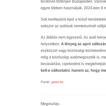
biciklivel történjen Budapesten. Vanna
egyre többen használják, 2024-ben 9 mi
Sok kerékpárút épül a külső kerületekbő
sokszor az autósok nemtetszését váltják
Az átállás nem egyszerű. Az autó kény
helyzetben.
A lényeg az apró változá
eszközzel vagy közösségi közlekedésse
még a közösségi autómegosztók is, mel
bevásárlást, cipekedést is megtehetj
kell-e változtatni, hanem az, hogy m
Forrás:
green.hu
Megosztás: