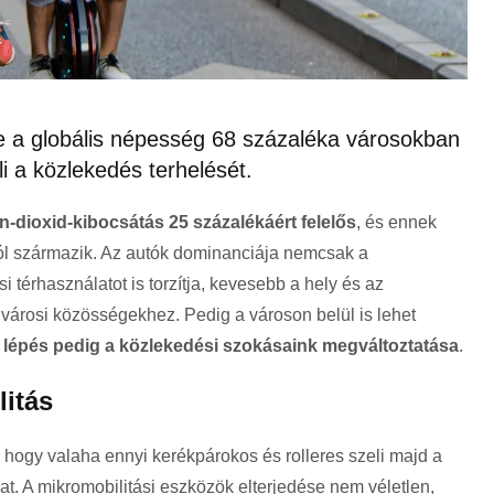
e a globális népesség 68 százaléka városokban
li a közlekedés terhelését.
n-dioxid-kibocsátás 25 százalékáért felelős
, és ennek
ól származik. Az autók dominanciája nemcsak a
 térhasználatot is torzítja, kevesebb a hely és az
árosi közösségekhez. Pedig a városon belül is lehet
ő lépés pedig a közlekedési szokásaink megváltoztatása
.
itás
hogy valaha ennyi kerékpárokos és rolleres szeli majd a
t. A mikromobilitási eszközök elterjedése nem véletlen,