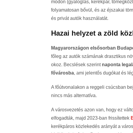
módon (gyaloglás, kerékpár, tömegközl
folyamatosan bővül, és az éjszakai tö
és privát autók használatát.
Hazai helyzet a zöld kö
Magyarországon elsősorban Budape
főleg az autók számának drasztikus 
okoz. Becslések szerint
naponta legal
fővárosba
, ami jelentős dugókat és l
A főútvonalakon a reggeli csúcsban be
nincs más alternatíva.
A városvezetés azon van, hogy ez vált
elfogadták, majd 2023-ban frissítettek
B
kerékpáros közlekedés arányát a város