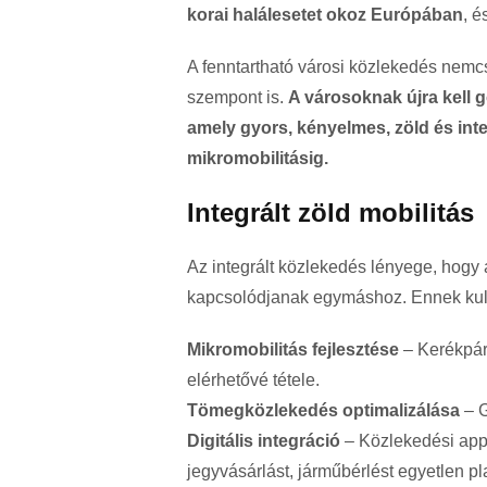
korai halálesetet okoz Európában
, é
A fenntartható városi közlekedés nem
szempont is.
A városoknak újra kell g
amely gyors, kényelmes, zöld és int
mikromobilitásig.
Integrált zöld mobilitás
Az integrált közlekedés lényege, hog
kapcsolódjanak egymáshoz. Ennek kul
Mikromobilitás fejlesztése
– Kerékpár
elérhetővé tétele.
Tömegközlekedés optimalizálása
– G
Digitális integráció
– Közlekedési appl
jegyvásárlást, járműbérlést egyetlen pl