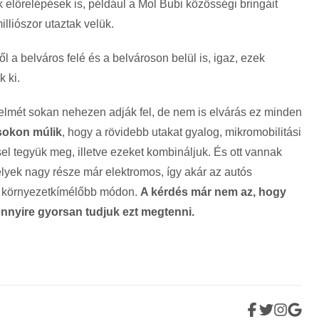
k előrelépések is, például a Mol Bubi közösségi bringáit
lliószor utaztak velük.
l a belváros felé és a belvároson belül is, igaz, ezek
 ki.
elmét sokan nehezen adják fel, de nem is elvárás ez minden
sokon múlik
, hogy a rövidebb utakat gyalog, mikromobilitási
l tegyük meg, illetve ezeket kombináljuk. És ott vannak
yek nagy része már elektromos, így akár az autós
ük környezetkímélőbb módon.
A kérdés már nem az, hogy
ennyire gyorsan tudjuk ezt megtenni.