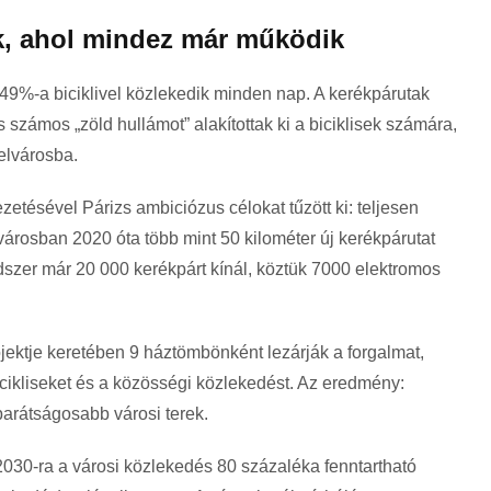
ok, ahol mindez már működik
49%-a biciklivel közlekedik minden nap. A kerékpárutak
számos „zöld hullámot” alakítottak ki a biciklisek számára,
elvárosba.
etésével Párizs ambiciózus célokat tűzött ki: teljesen
 városban 2020 óta több mint 50 kilométer új kerékpárutat
endszer már 20 000 kerékpárt kínál, köztük 7000 elektromos
jektje keretében 9 háztömbönként lezárják a forgalmat,
cikliseket és a közösségi közlekedést. Az eredmény:
barátságosabb városi terek.
2030-ra a városi közlekedés 80 százaléka fenntartható