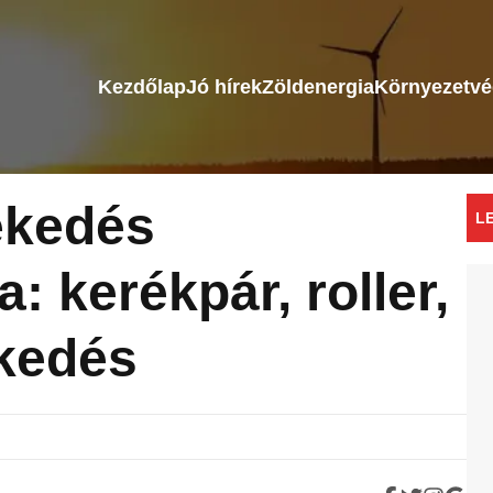
Kezdőlap
Jó hírek
Zöldenergia
Környezetv
ekedés
L
: kerékpár, roller,
kedés