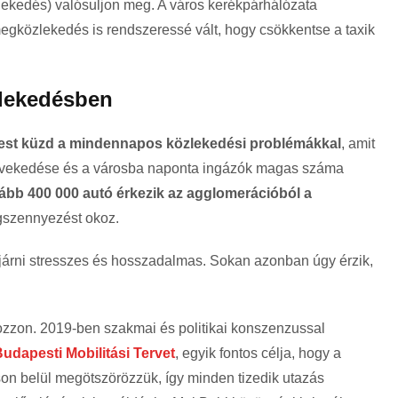
ekedés) valósuljon meg. A város kerékpárhálózata
megközlekedés is rendszeressé vált, hogy csökkentse a taxik
zlekedésben
st küzd a mindennapos közlekedési problémákkal
, amit
növekedése és a városba naponta ingázók magas száma
ább 400 000 autó érkezik az agglomerációból a
égszennyezést okoz.
járni stresszes és hosszadalmas. Sokan azonban úgy érzik,
ozzon. 2019-ben szakmai és politikai konszenzussal
udapesti Mobilitási Tervet
, egyik fontos célja, hogy a
on belül megötszörözzük, így minden tizedik utazás