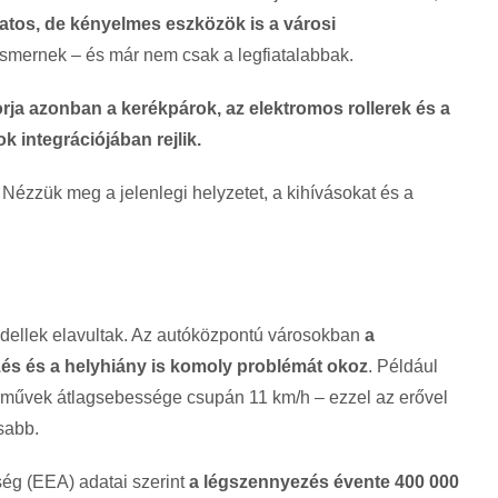
tos, de kényelmes eszközök is a városi
lismernek – és már nem csak a legfiatalabbak.
rja azonban a kerékpárok, az elektromos rollerek és a
 integrációjában rejlik.
 Nézzük meg a jelenlegi helyzetet, a kihívásokat és a
ellek elavultak. Az autóközpontú városokban
a
és és a helyhiány is komoly problémát okoz
. Például
árművek átlagsebessége csupán 11 km/h – ezzel az erővel
sabb.
ég (EEA) adatai szerint
a légszennyezés évente 400 000