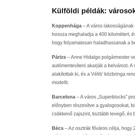
Külföldi példák: város
Koppenhága
– A város lakosságának 
hossza meghaladja a 400 kilométert, és 
hogy folyamatosan haladhassanak a b
Párizs
– Anne Hidalgo polgármester vez
autómentesíteni akarják a belvárost. A
alakítottak ki, és a Vélib’ közbringa r
modellt.
Barcelona
– A város „Superblocks” pro
előnyben részesítve a gyalogosokat, bi
csökkenő zajszint, tisztább levegő, és 
Bécs
– Az osztrák főváros célja, hogy 