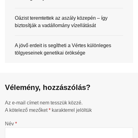
Oázist teremtettek az aszály közepén – így
biztosítják a vadállomány vízellátását
A jövő erdeit is segítheti a Vértes különleges
tölgyeseinek genetikai öröksége
Vélemény, hozzászólás?
Az e-mail címet nem tesszük közzé.
A kötelező mezőket
*
karakterrel jelöltük
Név
*