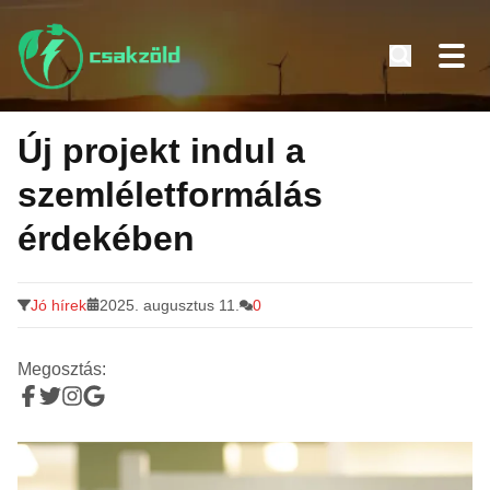
Tovább
a
Új projekt indul a
tartalomra
szemléletformálás
érdekében
Jó hírek
2025. augusztus 11.
0
Megosztás: