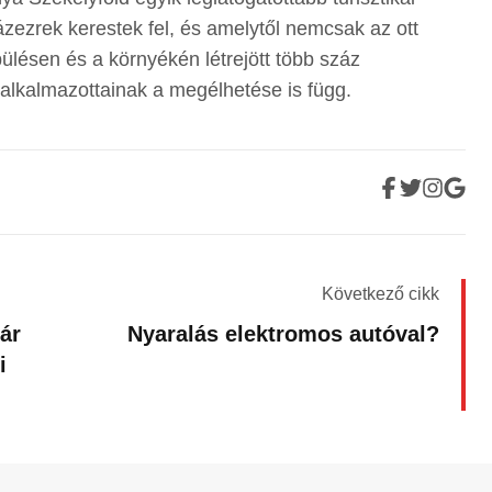
zezrek kerestek fel, és amelytől nemcsak az ott
lésen és a környékén létrejött több száz
alkalmazottainak a megélhetése is függ.
Következő cikk
ár
Nyaralás elektromos autóval?
i