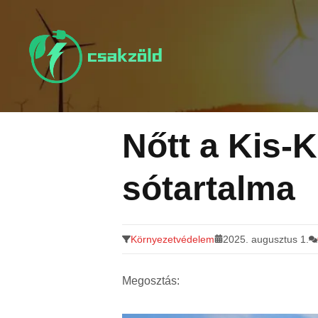
Tovább
a
tartalomra
Nőtt a Kis-
sótartalma
Környezetvédelem
2025. augusztus 1.
Megosztás: