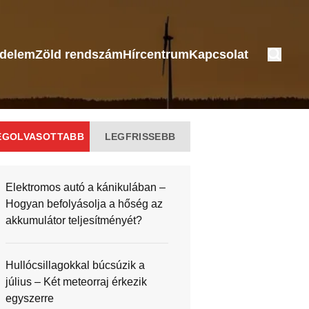
édelem
Zöld rendszám
Hírcentrum
Kapcsolat
EGOLVASOTTABB
LEGFRISSEBB
Elektromos autó a kánikulában –
Hogyan befolyásolja a hőség az
akkumulátor teljesítményét?
Hullócsillagokkal búcsúzik a
július – Két meteorraj érkezik
egyszerre