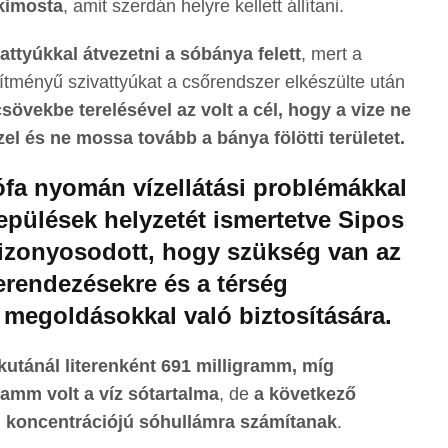
 kimosta
, amit szerdán helyre kellett állítani.
attyúkkal átvezetni a sóbánya felett
, mert a
ítményű szivattyúkat a csőrendszer elkészülte után
sövekbe terelésével az volt a cél, hogy a vize ne
el és ne mossa tovább a bánya fölötti területet.
ófa nyomán vízellátási problémákkal
pülések helyzetét ismertetve Sipos
bizonyosodott, hogy szükség van az
berendezésekre és a térség
v megoldásokkal való biztosítására.
utánál literenként 691 milligramm, míg
amm volt a víz sótartalma
, de
a következő
 koncentrációjú sóhullámra számítanak
.