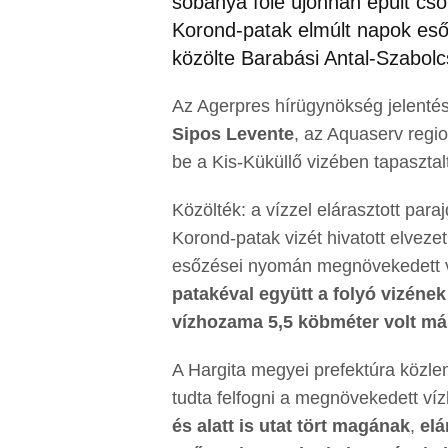
sóbánya fölé újonnan épült cső
Korond-patak elmúlt napok es
közölte Barabási Antal-Szabol
Az Agerpres hírügynökség jelentés
Sipos Levente
, az Aquaserv regio
be a Kis-Küküllő vizében tapasztalt
Közölték: a vízzel elárasztott para
Korond-patak vizét hivatott elvezet
esőzései nyomán megnövekedett
patakéval együtt a folyó vizéne
vízhozama 5,5 köbméter volt m
A Hargita megyei prefektúra közl
tudta felfogni a megnövekedett víz
és alatt is utat tört magának
,
elá