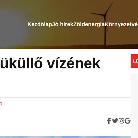
Kezdőlap
Jó hírek
Zöldenergia
Környezetv
Küküllő vízének
L
0