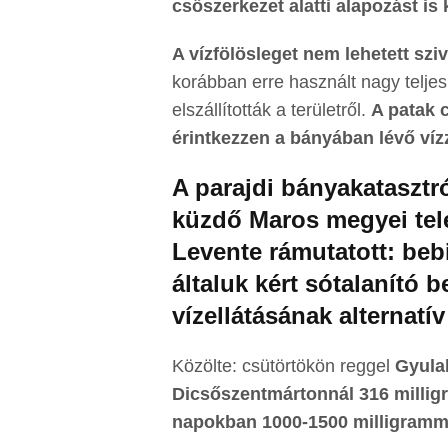
csőszerkezet alatti alapozást is
A vízfölösleget nem lehetett sziv
korábban erre használt nagy teljes
elszállították a területről.
A patak c
érintkezzen a bányában lévő vízz
A parajdi bányakatasztr
küzdő Maros megyei tele
Levente rámutatott: be
általuk kért sótalanító 
vízellátásának alternatí
Közölte: csütörtökön reggel
Gyulak
Dicsőszentmártonnál 316 milligr
napokban 1000-1500 milligramm