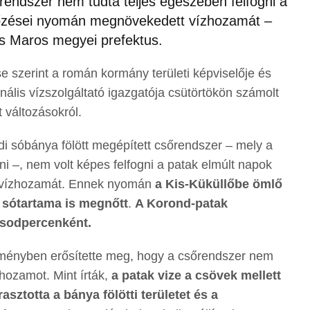
rendszer nem tudta teljes egészében felfogni a
őzései nyomán megnövekedett vízhozamát –
cs Maros megyei prefektus.
e szerint a román kormány területi képviselője és
nális vízszolgáltató igazgatója csütörtökön számolt
 változásokról.
jdi sóbánya fölött megépített csőrendszer – mely a
ni –, nem volt képes felfogni a patak elmúlt napok
 vízhozamát. Ennek nyomán
a Kis-Küküllőbe ömlő
k sótartama is megnőtt
.
A Korond-patak
ásodpercenként.
eményben erősítette meg, hogy a csőrendszer nem
hozamot. Mint írták,
a patak vize a csövek mellett
rasztotta a bánya fölötti területet és a