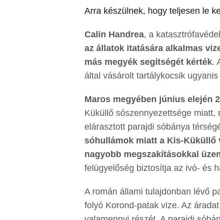
Arra készülnek, hogy teljesen le kel
Calin Handrea
, a katasztrófavéde
az állatok itatására alkalmas vi
más megyék segítségét kérték
.
által vásárolt tartálykocsik ugya
Maros megyében június elején 21
Küküllő sószennyezettsége miatt, m
elárasztott parajdi sóbánya térsé
sóhullámok miatt a Kis-Küküllő 
nagyobb megszakításokkal üze
felügyelőség biztosítja az ivó- és h
A román állami tulajdonban lévő pa
folyó Korond-patak vize. Az áradat
valamennyi részét. A parajdi sóbány