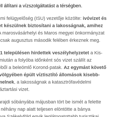
l állítani a vízszolgáltatást a térségben.
lmi felügyelőség (ISU) vezetője közölte:
ivóvizet és
zet készülnek biztosítani a lakosságnak, amihez
 A marosvásárhelyi és Maros megyei önkormányzat
nis csak augusztus második felében érkeznek meg.
 településen hirdettek veszélyhelyzetet
a Kis-
iután a folyóba időnként sós vizet szállít az
géből a beleömlő Korond-patak.
Az egymást követő
völgyében épült víztisztító állomások kisebb-
melnek
, a lakosságnak a katasztrófavédelmi
áztartási vizet.
rajdi sóbányába májusban tört be ismét a felette
 néhány nap alatt teljesen elöntötte a bánya
a Székelyföld egyik leglátogatottabb turisztikai