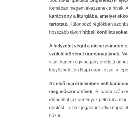
Sőt, sokan (például
Órigenész
) kifeje
formában megemlékezzenek a hívek. Az
karácsony a liturgiába, amelyet ekk
tartottak.
Különböző régiókban azonban 
hosszabb távon
hitbeli konfliktusoka
A helyzetet végül a niceai zsinaton 
születéstörténet ünnepnapjának.
Na
vitát, hanem egy pogány eredetű ünnep h
legyőzhetetlen Nap) napot ezzel a lépés
Az első mai értelemben vett karácso
meg először a hívek,
és habár számos 
időponttal (az örmények például a mai 
döntést – ezzel jogalapot adva napjai
házát.