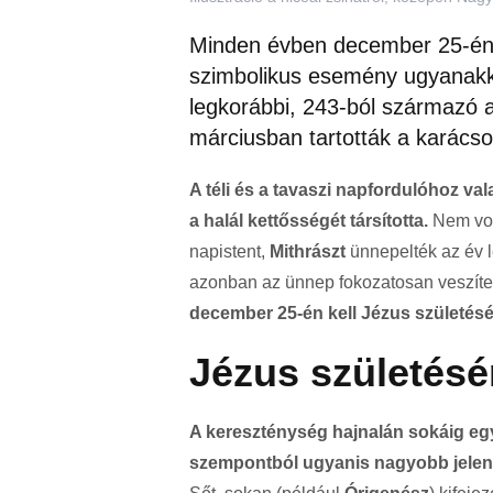
Minden évben december 25-én ü
szimbolikus esemény ugyanakkor
legkorábbi, 243-ból származó a
márciusban tartották a karácso
A téli és a tavaszi napfordulóhoz val
a halál kettősségét társította.
Nem vol
napistent,
Mithrászt
ünnepelték az év 
azonban az ünnep fokozatosan veszítet
december 25-én kell Jézus születés
Jézus születés
A kereszténység hajnalán sokáig egy
szempontból ugyanis nagyobb jelentő