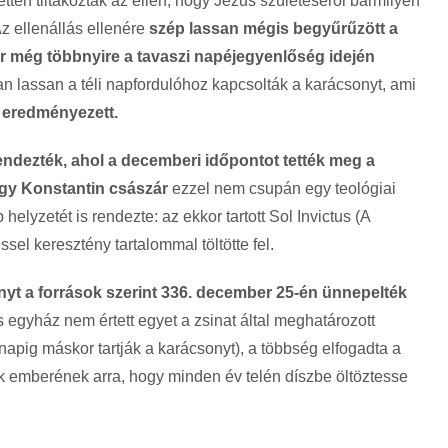
zetten tiltakoztak az ellen, hogy Jézus születéséről bármilyen
 ellenállás ellenére
szép lassan mégis begyűrűzött a
or még többnyire a tavaszi napéjegyenlőség idején
lassan a téli napfordulóhoz kapcsolták a karácsonyt, ami
t eredményezett.
rendezték, ahol a decemberi időpontot tették meg a
gy Konstantin császár
ezzel nem csupán egy teológiai
elyzetét is rendezte: az ekkor tartott Sol Invictus (A
sel keresztény tartalommal töltötte fel.
nyt a források szerint 336. december 25-én ünnepelték
egyház nem értett egyet a zsinat által meghatározott
napig máskor tartják a karácsonyt), a többség elfogadta a
nk emberének arra, hogy minden év telén díszbe öltöztesse