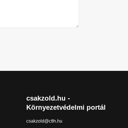
csakzold.hu -
Környezetvédelmi portál
csakzold@ctfn.hu