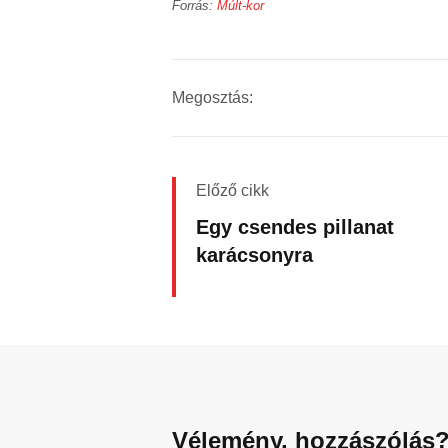
Forrás:
Múlt-kor
Megosztás:
Előző cikk
Egy csendes pillanat
karácsonyra
Vélemény, hozzászólás