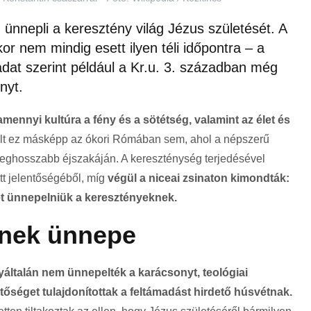
nnepli a keresztény világ Jézus születését. A
 nem mindig esett ilyen téli időpontra – a
dat szerint például a Kr.u. 3. században még
nyt.
amennyi kultúra a fény és a sötétség, valamint az élet és
t ez másképp az ókori Rómában sem, ahol a népszerű
leghosszabb éjszakáján. A kereszténység terjedésével
t jelentőségéből, míg
végül a niceai zsinaton kimondták:
ét ünnepelniük a keresztényeknek.
ének ünnepe
általán nem ünnepelték a karácsonyt, teológiai
séget tulajdonítottak a feltámadást hirdető húsvétnak.