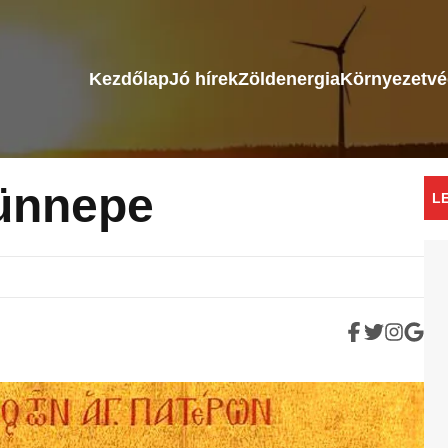
Kezdőlap
Jó hírek
Zöldenergia
Környezetv
ünnepe
L