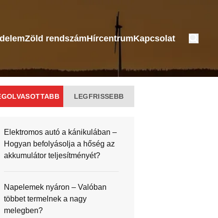
édelem
Zöld rendszám
Hírcentrum
Kapcsolat
EGOLVASOTTABB
LEGFRISSEBB
Elektromos autó a kánikulában –
Hogyan befolyásolja a hőség az
akkumulátor teljesítményét?
Napelemek nyáron – Valóban
többet termelnek a nagy
melegben?