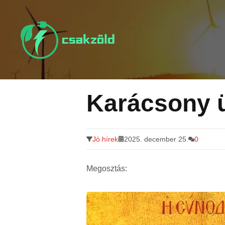
Tovább
a
tartalomra
Karácsony 
Jó hírek
2025. december 25.
0
Megosztás: