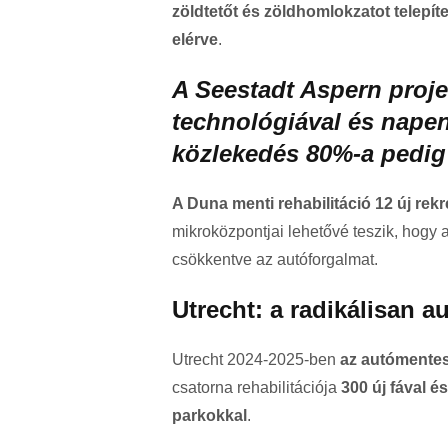
zöldtetőt és zöldhomlokzatot telepít
elérve
.
A Seestadt Aspern proje
technológiával és nape
közlekedés 80%-a pedig
A Duna menti rehabilitáció 12 új rekr
mikroközpontjai lehetővé teszik, hogy 
csökkentve az autóforgalmat.
Utrecht: a radikálisan 
Utrecht 2024-2025-ben
az autómentes 
csatorna rehabilitációja
300 új fával é
parkokkal
.