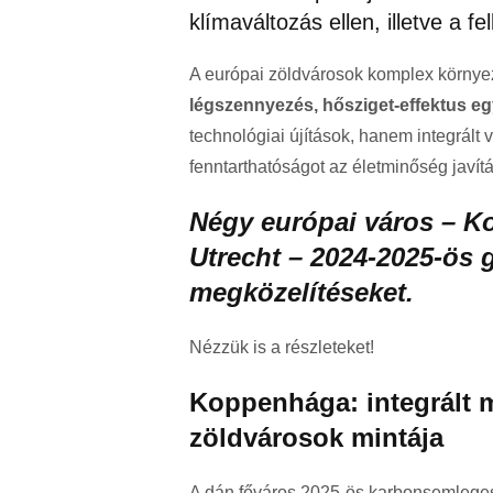
klímaváltozás ellen, illetve a fe
A európai zöldvárosok komplex körny
légszennyezés, hősziget-effektus eg
technológiai újítások, hanem integrált 
fenntarthatóságot az életminőség javít
Négy európai város – K
Utrecht – 2024-2025-ös g
megközelítéseket.
Nézzük is a részleteket!
Koppenhága: integrált mo
zöldvárosok mintája
A dán főváros 2025-ös karbonsemleges