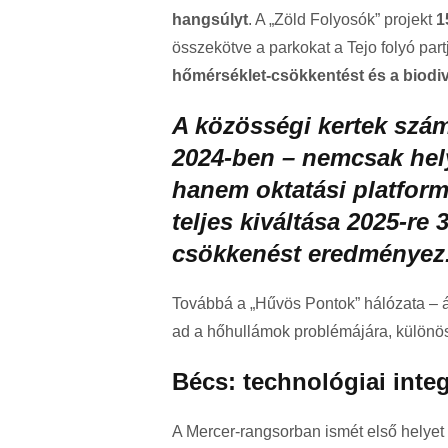
hangsúlyt
. A „Zöld Folyosók” projekt
1
összekötve a parkokat a Tejo folyó part
hőmérséklet-csökkentést és a biodi
A közösségi kertek szá
2024-ben – nemcsak hely
hanem oktatási platformo
teljes kiváltása 2025-re
csökkenést eredményez
Továbbá a „Hűvös Pontok” hálózata – ár
ad a hőhullámok problémájára, különö
Bécs: technológiai integ
A Mercer-rangsorban ismét első helyet