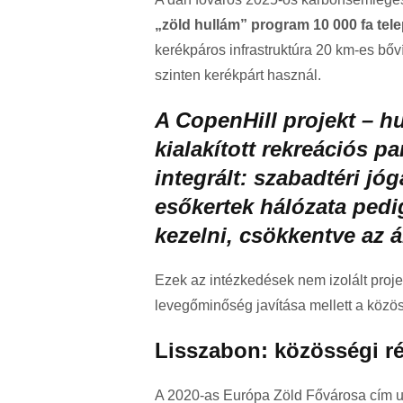
„zöld hullám” program 10 000 fa tele
kerékpáros infrastruktúra 20 km-es bő
szinten kerékpárt használ.
A CopenHill projekt – h
kialakított rekreációs p
integrált: szabadtéri jó
esőkertek hálózata ped
kezelni, csökkentve az á
Ezek az intézkedések nem izolált proj
levegőminőség javítása mellett a közöss
Lisszabon: közösségi ré
A 2020-as Európa Zöld Fővárosa cím u