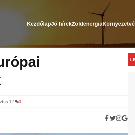
Kezdőlap
Jó hírek
Zöldenergia
Környezetv
urópai
L
k
ztus 12.
0