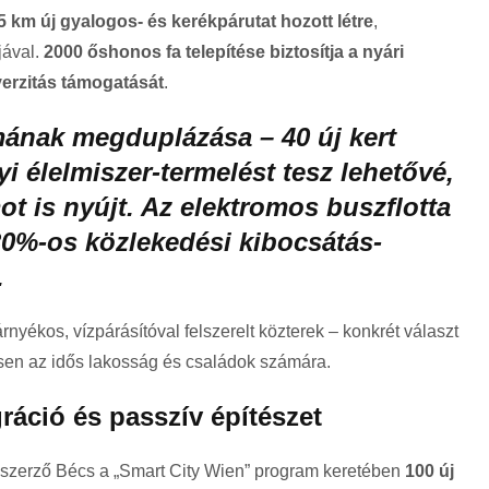
5 km új gyalogos- és kerékpárutat hozott létre
,
jával.
2000 őshonos fa telepítése biztosítja a nyári
verzitás támogatását
.
mának megduplázása – 40 új kert
i élelmiszer-termelést tesz lehetővé,
t is nyújt. Az elektromos buszflotta
 30%-os közlekedési kibocsátás-
.
nyékos, vízpárásítóval felszerelt közterek – konkrét választ
sen az idős lakosság és családok számára.
ráció és passzív építészet
 szerző Bécs a „Smart City Wien” program keretében
100 új