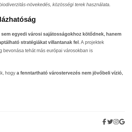
biodiverzitás-növekedés, közösségi terek használata.
lázhatóság
l sem egyedi városi sajátosságokhoz kötődnek, hanem
álható stratégiákat villantanak fel
. A projektek
ág bevonása tehát más európai városokban is
ák, hogy
a fenntartható várostervezés nem jövőbeli vízió,