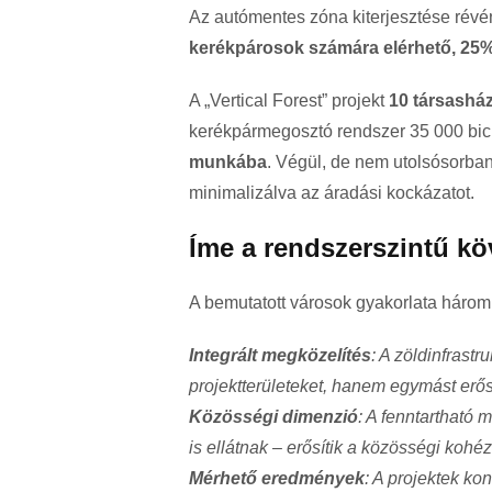
Az autómentes zóna kiterjesztése rév
kerékpárosok számára elérhető, 25
A „Vertical Forest” projekt
10 társasház
kerékpármegosztó rendszer 35 000 bicik
munkába
. Végül, de nem utolsósorban
minimalizálva az áradási kockázatot.
Íme a rendszerszintű kö
A bemutatott városok gyakorlata három 
Integrált megközelítés
: A zöldinfrast
projektterületeket, hanem egymást erő
Közösségi dimenzió
: A fenntartható
is ellátnak – erősítik a közösségi kohéz
Mérhető eredmények
: A projektek ko