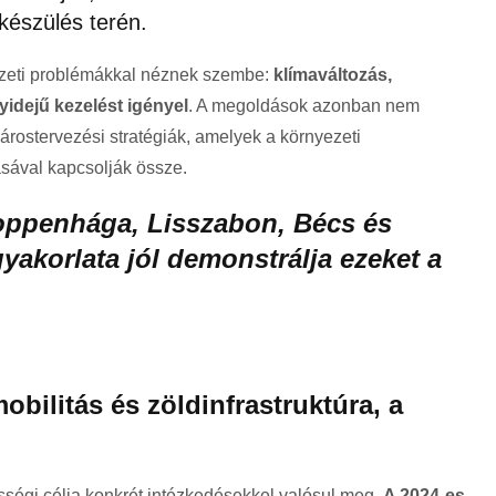
lkészülés terén.
ezeti problémákkal néznek szembe:
klímaváltozás,
yidejű kezelést igényel
. A megoldások azonban nem
várostervezési stratégiák, amelyek a környezeti
ásával kapcsolják össze.
oppenhága, Lisszabon, Bécs és
yakorlata jól demonstrálja ezeket a
bilitás és zöldinfrastruktúra, a
ségi célja konkrét intézkedésekkel valósul meg.
A 2024-es