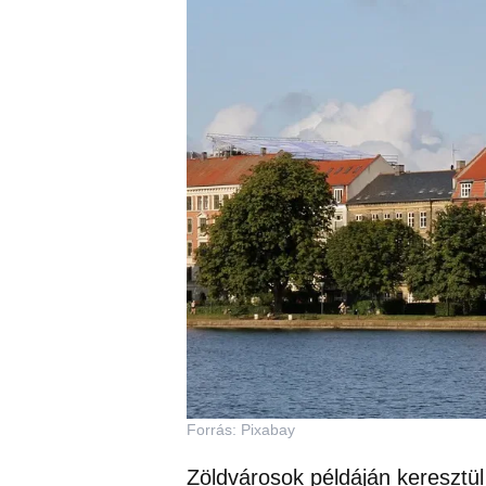
Forrás: Pixabay
Zöldvárosok példáján keresztül