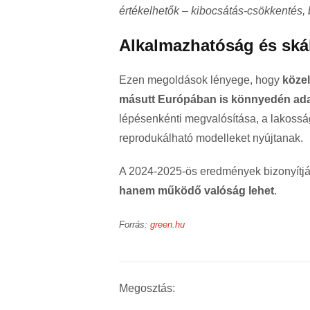
értékelhetők – kibocsátás-csökkentés, 
Alkalmazhatóság és ská
Ezen megoldások lényege, hogy
köze
másutt Európában is könnyedén adapt
lépésenkénti megvalósítása, a lakoss
reprodukálható modelleket nyújtanak.
A 2024-2025-ös eredmények bizonyítj
hanem működő valóság lehet
.
Forrás:
green.hu
Megosztás: