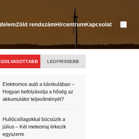
édelem
Zöld rendszám
Hírcentrum
Kapcsolat
EGOLVASOTTABB
LEGFRISSEBB
Elektromos autó a kánikulában –
Hogyan befolyásolja a hőség az
akkumulátor teljesítményét?
Hullócsillagokkal búcsúzik a
július – Két meteorraj érkezik
egyszerre