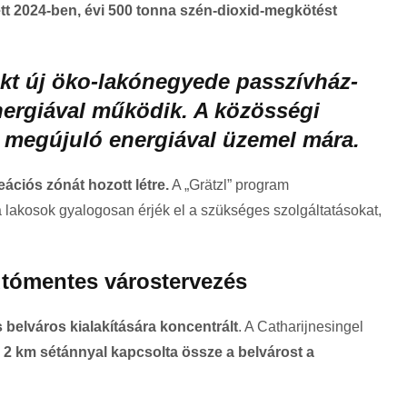
ett 2024-ben, évi 500 tonna szén-dioxid-megkötést
kt új öko-lakónegyede passzívház-
nergiával működik. A közösségi
 megújuló energiával üzemel mára.
eációs zónát hozott létre.
A „Grätzl” program
a lakosok gyalogosan érjék el a szükséges szolgáltatásokat,
autómentes várostervezés
belváros kialakítására koncentrált
. A Catharijnesingel
s 2 km sétánnyal kapcsolta össze a belvárost a