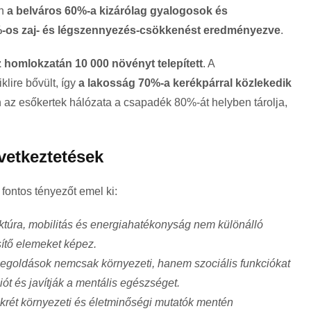
én
a belváros 60%-a kizárólag gyalogosok és
%-os zaj- és légszennyezés-csökkenést eredményezve
.
 homlokzatán 10 000 növényt telepített
. A
lire bővült, így
a lakosság 70%-a kerékpárral közlekedik
 az esőkertek hálózata a csapadék 80%-át helyben tárolja,
vetkeztetések
fontos tényezőt emel ki:
ruktúra, mobilitás és energiahatékonyság nem különálló
sítő elemeket képez.
 megoldások nemcsak környezeti, hanem szociális funkciókat
iót és javítják a mentális egészséget.
nkrét környezeti és életminőségi mutatók mentén