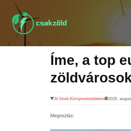
Tovább
a
tartalomra
Íme, a top e
zöldvároso
Jó hírek
,
Környezetvédelem
2025. augus
Megosztás: