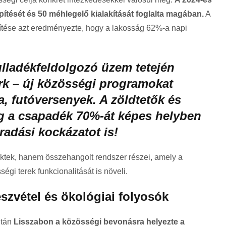
pítését és 50 méhlegelő kialakítását foglalta magában.
A
vítése azt eredményezte, hogy a lakosság 62%-a napi
ulladékfeldolgozó üzem tetején
ark – új közösségi programokat
ga, futóversenyek. A zöldtetők és
ig a csapadék 70%-át képes helyben
radási kockázatot is!
ektek, hanem összehangolt rendszer részei, amely a
égi terek funkcionalitását is növeli.
szvétel és ökológiai folyosók
tán
Lisszabon a közösségi bevonásra helyezte a