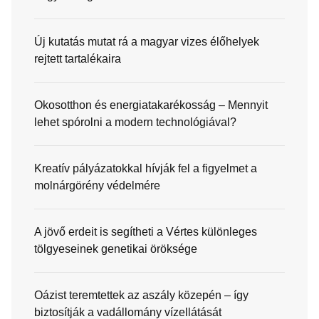
Új kutatás mutat rá a magyar vizes élőhelyek
rejtett tartalékaira
Okosotthon és energiatakarékosság – Mennyit
lehet spórolni a modern technológiával?
Kreatív pályázatokkal hívják fel a figyelmet a
molnárgörény védelmére
A jövő erdeit is segítheti a Vértes különleges
tölgyeseinek genetikai öröksége
Oázist teremtettek az aszály közepén – így
biztosítják a vadállomány vízellátását