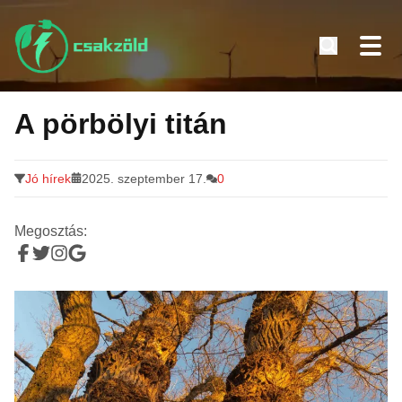
Tovább
a
A pörbölyi titán
tartalomra
Jó hírek
2025. szeptember 17.
0
Megosztás: