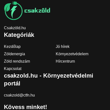
Csakzöld.hu
Kategóriák
Kezdőlap
Jó hírek
Zöldenergia
Környezetvédelem
Zöld rendszám
Hírcentrum
Kapcsolat
csakzold.hu - Környezetvédelmi
portál
csakzold@ctfn.hu
Kövess minket!