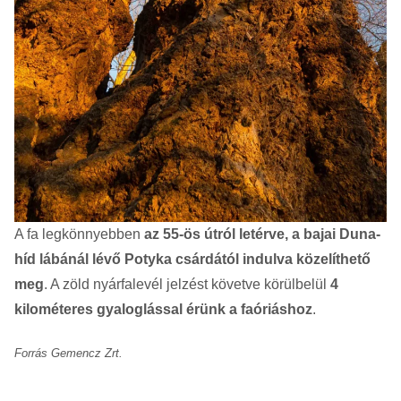
A fa legkönnyebben
az 55-ös útról letérve, a bajai Duna-
híd lábánál lévő Potyka csárdától indulva közelíthető
meg
. A zöld nyárfalevél jelzést követve körülbelül
4
kilométeres gyaloglással érünk a faóriáshoz
.
Forrás Gemencz Zrt.