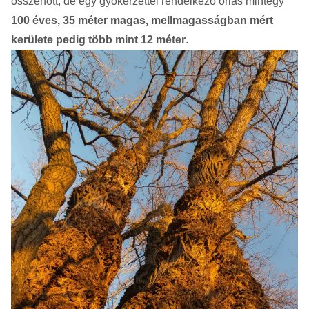
összenőtt, de egy gyökérzettel rendelkező óriás mintegy
100 éves, 35 méter magas, mellmagasságban mért
kerülete pedig több mint 12 méter
.