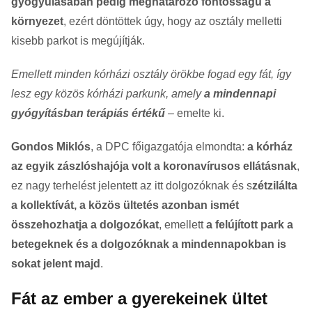
gyógyulásában pedig meghatározó fontosságú a
környezet
, ezért döntöttek úgy, hogy az osztály melletti
kisebb parkot is megújítják.
Emellett minden kórházi osztály örökbe fogad egy fát, így
lesz egy közös kórházi parkunk, amely
a mindennapi
gyógyításban terápiás értékű
– emelte ki.
Gondos Miklós
, a DPC főigazgatója elmondta:
a kórház
az egyik zászlóshajója volt a koronavírusos ellátásnak
,
ez nagy terhelést jelentett az itt dolgozóknak és s
zétzilálta
a kollektívát, a közös ültetés azonban ismét
összehozhatja a dolgozókat
, emellett
a felújított park a
betegeknek és a dolgozóknak a mindennapokban is
sokat jelent majd
.
Fát az ember a gyerekeinek ültet