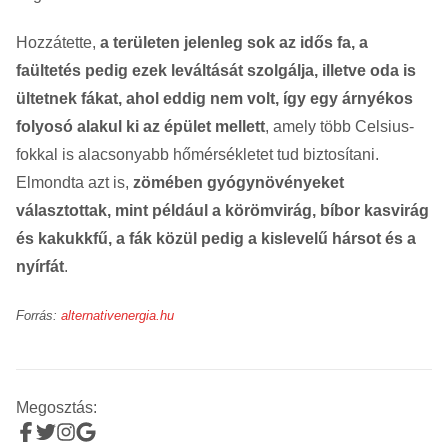
Hozzátette,
a területen jelenleg sok az idős fa, a
faültetés pedig ezek leváltását szolgálja, illetve oda is
ültetnek fákat, ahol eddig nem volt, így egy árnyékos
folyosó alakul ki az épület mellett
, amely több Celsius-
fokkal is alacsonyabb hőmérsékletet tud biztosítani.
Elmondta azt is,
zömében gyógynövényeket
választottak, mint például a körömvirág, bíbor kasvirág
és kakukkfű, a fák közül pedig a kislevelű hársot és a
nyírfát
.
Forrás:
alternativenergia.hu
Megosztás: