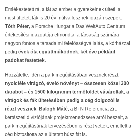
Emlékeztetett rá, a fát az ember a gyerekeinek ülteti, a
most ültetett fák is 20 év múlva lesznek igazán szépek.
Tóth Péter
, a Porsche Hungaria Das WeltAuto Centrum
értékesítési igazgatója elmondta: a társaság számára
nagyon fontos a társadalmi felelősségvállalás, a kórházzal
pedig
évek óta együttműködnek, két éve például
padokat festettek
.
Hozzátette, idén a park megújításában vesznek részt,
nyolcféle virágzó, évelő növényt – összesen közel 300
darabot – és 1500 kilogramm termőföldet vásároltak, a
virágok és fák ültetésében pedig a cég dolgozói is
részt vesznek
.
Balogh Máté
, a B+N Referencia Zrt.
kertészeti divíziójának projektmenedzsere arról beszélt, a
park megújításának tervezésében is részt vettek, emellett a
cég biztosította az elültetett húsz fát is.