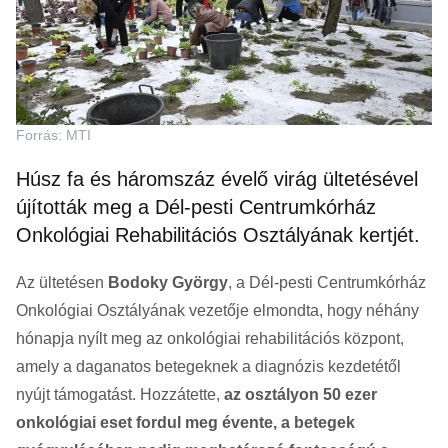
Forrás: MTI
Húsz fa és háromszáz évelő virág ültetésével
újították meg a Dél-pesti Centrumkórház
Onkológiai Rehabilitációs Osztályának kertjét.
Az ültetésen
Bodoky György
, a Dél-pesti Centrumkórház
Onkológiai Osztályának vezetője elmondta, hogy néhány
hónapja nyílt meg az onkológiai rehabilitációs központ,
amely a daganatos betegeknek a diagnózis kezdetétől
nyújt támogatást. Hozzátette,
az osztályon 50 ezer
onkológiai eset fordul meg évente, a betegek