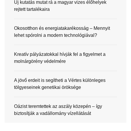
Új kutatás mutat rá a magyar vizes élőhelyek
rejtett tartalékaira
Okosotthon és energiatakarékosság – Mennyit
lehet spórolni a modern technológiával?
Kreatív pályázatokkal hívják fel a figyelmet a
molnárgörény védelmére
A jövő erdeit is segítheti a Vértes különleges
tölgyeseinek genetikai öröksége
Oázist teremtettek az aszály közepén – így
biztosítják a vadállomány vízellátását