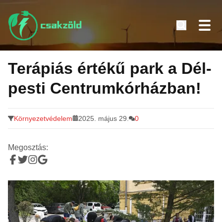
Tovább
a
Terápiás értékű park a Dél-
tartalomra
pesti Centrumkórházban!
Környezetvédelem
2025. május 29.
0
Megosztás: