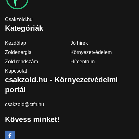
Csakzöld.hu
Kategóriák
Kezdőlap
Jó hírek
Zöldenergia
Környezetvédelem
Zöld rendszám
Hírcentrum
Kapcsolat
csakzold.hu - Környezetvédelmi
portál
csakzold@ctfn.hu
Kövess minket!