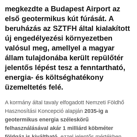
megkezdte a Budapest Airport az
első geotermikus kút fúrását. A
beruházás az SZTFH által kialakított
új engedélyezési környezetben
valósul meg, amellyel a magyar
állam tulajdonába került repülőtér
jelentős lépést tesz a fenntartható,
energia- és költséghatékony
üzemeltetés felé.
A kormány által tavaly elfogadott Nemzeti Földhő
Hasznosítási Koncepció alapján
2035-ig a
geotermikus energia széleskörű
felhasználásával akár 1 milliárd köbméter
földgáz is kiváltható,
ezzel jelentős mértékben