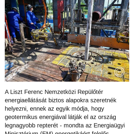
A Liszt Ferenc Nemzetközi Repülőtér
energiaellátását biztos alapokra szeretnék
helyezni, ennek az egyik módja, hogy
geotermikus energiával látják el az ország
legnagyobb repterét - mondta az Energiaügyi
Minisztérium (EM) energetikáért felelős