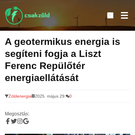
Tovább
a
A geotermikus energia is
tartalomra
segíteni fogja a Liszt
Ferenc Repülőtér
energiaellátását
Zöldenergia
2025. május 29.
0
Megosztás: