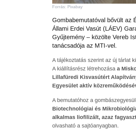
Forrás: Pixabay
Gombabemutatóval bővült az Ész
Állami Erdei Vasút (LÁEV) Gar
Gyűjtemény – közölte Vereb Is
tanácsadója az MTI-vel.
A tájékoztatás szerint az új tárla
A kiállításrész létrehozása
a Misk
Lillafüredi Kisvasútért Alapítv
Egyesület aktív közreműködésév
A bemutatóhoz a gombászegyesül
Biotechnológiai és Mikrobiológia
alkalmas liofilizált, azaz fagya
olvasható a sajtóanyagban.