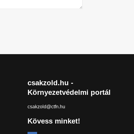
csakzold.hu -
Környezetvédelmi portál
csakzold@ctfn.hu
Kövess minket!