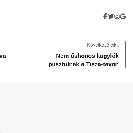
Következő cikk
yva
Nem őshonos kagylók
pusztulnak a Tisza-tavon
?
k