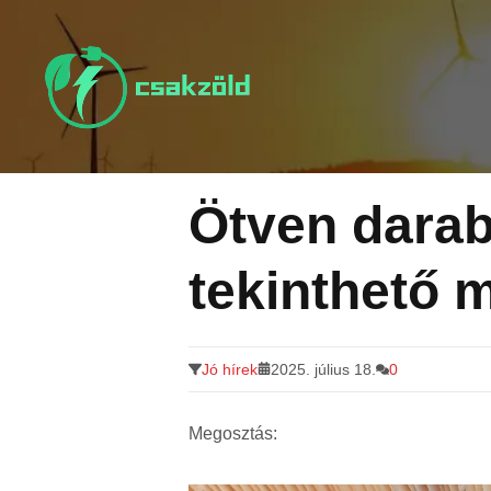
Tovább
a
tartalomra
Ötven dara
tekinthető 
Jó hírek
2025. július 18.
0
Megosztás: