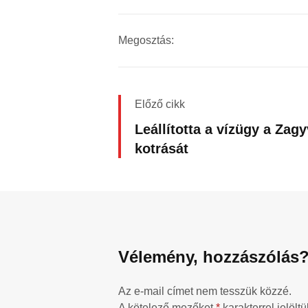
Megosztás:
Előző cikk
Leállította a vízügy a Zag
kotrását
Vélemény, hozzászólás
Az e-mail címet nem tesszük közzé.
A kötelező mezőket
*
karakterrel jelöltü