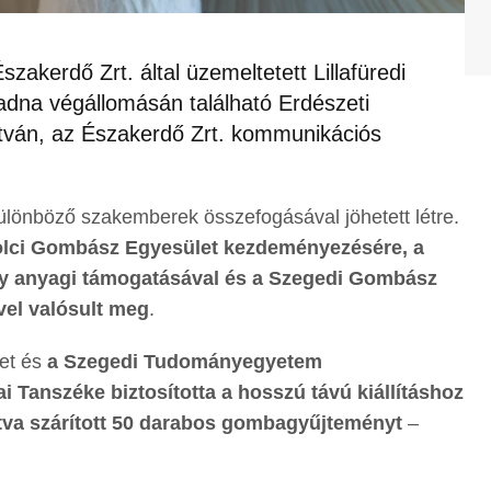
akerdő Zrt. által üzemeltetett Lillafüredi
adna végállomásán található Erdészeti
tván, az Északerdő Zrt. kommunikációs
t különböző szakemberek összefogásával jöhetett létre.
olci Gombász Egyesület kezdeményezésére, a
ány anyagi támogatásával és a Szegedi Gombász
el valósult meg
.
et és
a Szegedi Tudományegyetem
i Tanszéke biztosította a hosszú távú kiállításhoz
sztva szárított 50 darabos gombagyűjteményt
–