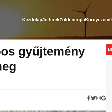
Kezdőlap
Jó hírek
Zöldenergia
Környezetv
bos gyűjtemény
L
meg