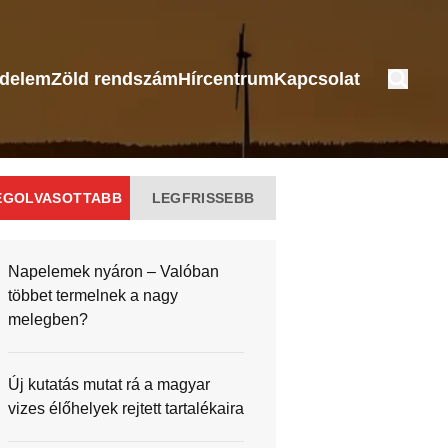
édelem
Zöld rendszám
Hírcentrum
Kapcsolat
EGOLVASOTTABB
LEGFRISSEBB
Napelemek nyáron – Valóban
többet termelnek a nagy
melegben?
Új kutatás mutat rá a magyar
vizes élőhelyek rejtett tartalékaira