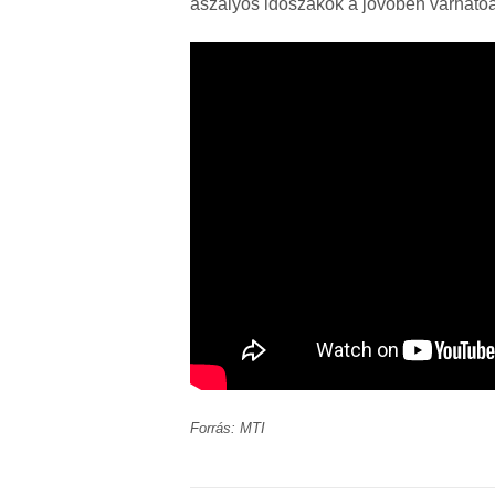
aszályos időszakok a jövőben várhatóa
Forrás: MTI