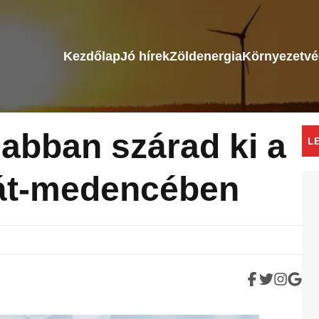
Kezdőlap
Jó hírek
Zöldenergia
Környezetv
abban szárad ki a
L
pát-medencében