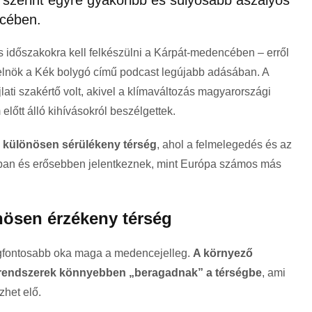
szerint egyre gyakoribb és súlyosabb aszályos
cében.
 időszakokra kell felkészülni a Kárpát-medencében – erről
 elnök a Kék bolygó című podcast legújabb adásában. A
lati szakértő volt, akivel a klímaváltozás magyarországi
 előtt álló kihívásokról beszélgettek.
 különösen sérülékeny térség
, ahol a felmelegedés és az
bban és erősebben jelentkeznek, mint Európa számos más
ösen érzékeny térség
egfontosabb oka maga a medencejelleg.
A környező
i rendszerek könnyebben „beragadnak” a térségbe
, ami
zhet elő.