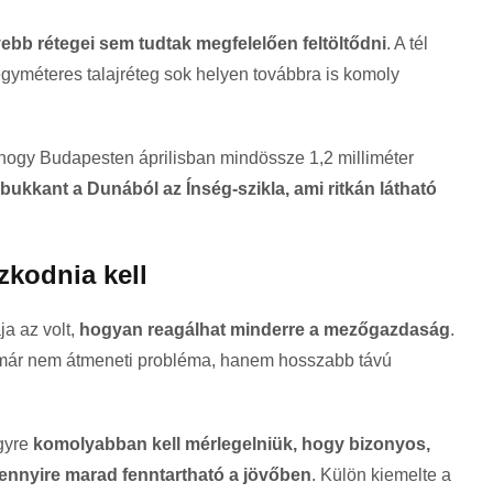
yebb rétegei sem tudtak megfelelően feltöltődni
. A tél
 egyméteres talajréteg sok helyen továbbra is komoly
t, hogy Budapesten áprilisban mindössze 1,2 milliméter
bukkant a Dunából az Ínség-szikla, ami ritkán látható
zkodnia kell
a az volt,
hogyan reagálhat minderre a mezőgazdaság
.
et már nem átmeneti probléma, hanem hosszabb távú
gyre
komolyabban kell mérlegelniük, hogy bizonyos,
nnyire marad fenntartható a jövőben
. Külön kiemelte a