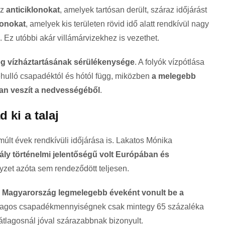
az
anticiklonokat
, amelyek tartósan derült, száraz időjárást
lonokat
, amelyek kis területen rövid idő alatt rendkívül nagy
Ez utóbbi akár villámárvizekhez is vezethet.
ég vízháztartásának sérülékenysége
. A folyók vízpótlása
hulló csapadéktól és hótól függ, miközben
a melegebb
ban veszít a nedvességéből
.
 ki a talaj
múlt évek rendkívüli időjárása is. Lakatos Mónika
ály történelmi jelentőségű volt Európában és
yzet azóta sem rendeződött teljesen.
 Magyarország legmelegebb éveként vonult be a
tlagos csapadékmennyiségnek csak mintegy 65 százaléka
z átlagosnál jóval szárazabbnak bizonyult.