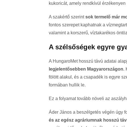
kukoricát, amely rendkívül érzékenyen 
A szakértő szerint
sok termelő már mos
fontos szerepet kaphatnak a vízmegtartó
valamint a korszerű, víztakarékos öntöz
A szélsőségek egyre gy
A HungaroMet hosszú távú adatai ala
legjelentősebben Magyarországon
.
fölött alakul, és a csapadék is egyre
formában hullik le.
Ez a folyamat tovább növeli az aszály
Áder János a beszélgetés végén úgy f
és az egész agráriumnak hosszú távú 