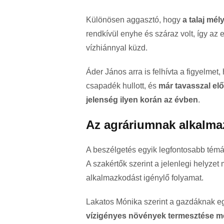
Különösen aggasztó, hogy
a talaj mél
rendkívül enyhe és száraz volt, így az
vízhiánnyal küzd.
Áder János arra is felhívta a figyelme
csapadék hullott, és
már tavasszal elő
jelenség ilyen korán az évben
.
Az agráriumnak alkalma
A beszélgetés egyik legfontosabb témáj
A szakértők szerint a jelenlegi helyz
alkalmazkodást igénylő folyamat.
Lakatos Mónika szerint a gazdáknak e
vízigényes növények termesztése me