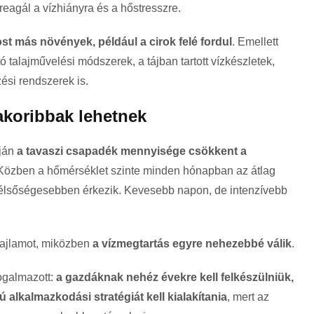
reagál a vízhiányra és a hőstresszre.
t más növények, például a cirok felé fordul
. Emellett
 talajművelési módszerek, a tájban tartott vízkészletek,
ési rendszerek is.
akoribbak lehetnek
pján
a tavaszi csapadék mennyisége csökkent a
 Közben a hőmérséklet szinte minden hónapban az átlag
 szélsőségesebben érkezik. Kevesebb napon, de intenzívebb
hajlamot, miközben
a vízmegtartás egyre nehezebbé válik
.
ogalmazott:
a gazdáknak nehéz évekre kell felkészülniük,
alkalmazkodási stratégiát kell kialakítania
, mert az