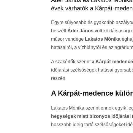
Áder János és Lakatos Mónika 
évek várhatók a Kárpát-meden
Egyre súlyosabb és gyakoribb aszályos
beszélt
Áder János
volt köztársasági
műsor vendége
Lakatos Mónika
éghaj
hatásairól, a vízhiányról és az agrárium
A szakértők szerint
a Kárpát-medence
időjárási szélsőségek hatásai gyorsa
részén.
A Kárpát-medence külön
Lakatos Mónika szerint ennek egyik l
hegységek miatt bizonyos időjárás
hosszabb ideig tartó szélsőségeket idé