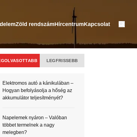
édelem
Zöld rendszám
Hírcentrum
Kapcsolat
EGOLVASOTTABB
LEGFRISSEBB
Elektromos autó a kánikulában –
Hogyan befolyásolja a hőség az
akkumulátor teljesítményét?
Napelemek nyáron – Valóban
többet termelnek a nagy
melegben?