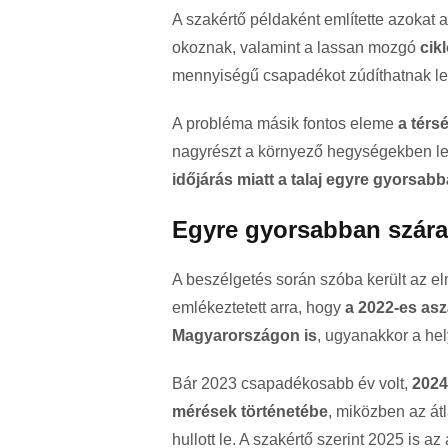
A szakértő példaként említette azokat 
okoznak, valamint a lassan mozgó
cik
mennyiségű csapadékot zúdíthatnak le. 
A probléma másik fontos eleme
a térs
nagyrészt a környező hegységekben le
időjárás miatt a talaj egyre gyorsab
Egyre gyorsabban szárad
A beszélgetés során szóba került az el
emlékeztetett arra, hogy
a 2022-es asz
Magyarországon is
, ugyanakkor a hel
Bár 2023 csapadékosabb év volt,
2024
mérések történetébe
, miközben az á
hullott le. A szakértő szerint 2025 is a