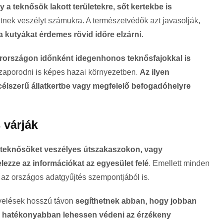
y a teknősök lakott területekre, sőt kertekbe is
hetnek veszélyt számukra. A természetvédők azt javasolják,
a kutyákat érdemes rövid időre elzárni
.
országon időnként idegenhonos teknősfajokkal is
szaporodni is képes hazai környezetben.
Az ilyen
élszerű állatkertbe vagy megfelelő befogadóhelyre
 várják
t teknősöket veszélyes útszakaszokon, vagy
elezze az információkat az egyesület felé
. Emellett minden
t az országos adatgyűjtés szempontjából is.
gyelések hosszú távon
segíthetnek abban, hogy jobban
s hatékonyabban lehessen védeni az érzékeny