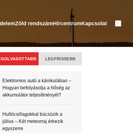
édelem
Zöld rendszám
Hírcentrum
Kapcsolat
EGOLVASOTTABB
LEGFRISSEBB
Elektromos autó a kánikulában –
Hogyan befolyásolja a hőség az
akkumulátor teljesítményét?
Hullócsillagokkal búcsúzik a
július – Két meteorraj érkezik
egyszerre