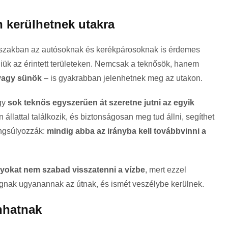
 kerülhetnek utakra
őszakban az autósoknak és kerékpárosoknak is érdemes
iük az érintett területeken. Nemcsak a teknősök, hanem
 vagy sünök
– is gyakrabban jelenhetnek meg az utakon.
ogy
sok teknős egyszerűen át szeretne jutni az egyik
en állattal találkozik, és biztonságosan meg tud állni, segíthet
ngsúlyozzák:
mindig abba az irányba kell továbbvinni a
nyokat nem szabad visszatenni a vízbe
, mert ezzel
ágnak ugyanannak az útnak, és ismét veszélybe kerülnek.
nhatnak