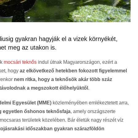
iusig gyakran hagyják el a vizek környékét,
het meg az utakon is.
ok
mocsári teknős
indul útnak Magyarországon, ezért a
ket, hogy
az elkövetkező hetekben fokozott figyelemmel
lyenkor
nem ritka, hogy a teknősök akár több száz
eltávolodnak a megszokott élőhelyüktől
.
delmi Egyesület (MME)
közleményében emlékeztetett arra,
 egyetlen őshonos teknősfaja
, amely országszerte
 mocsaras területek közelében. Bár életük nagy részét víz
ó tojásrakási időszakban gyakran szárazföldön