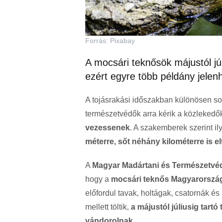
Forrás: Pixabay
A mocsári teknősök májustól júl
ezért egyre több példány jelen
A tojásrakási időszakban különösen s
természetvédők arra kérik a közlekedő
vezessenek
. A szakemberek szerint i
méterre, sőt néhány kilométerre is 
A
Magyar Madártani és Természetvé
hogy a
mocsári teknős Magyarország
előfordul tavak, holtágak, csatornák és
mellett töltik,
a májustól júliusig tart
vándorolnak
.