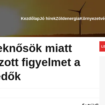
Kezdőlap
Jó hírek
Zöldenergia
Környezetv
eknősök miatt
L
ott figyelmet a
édők