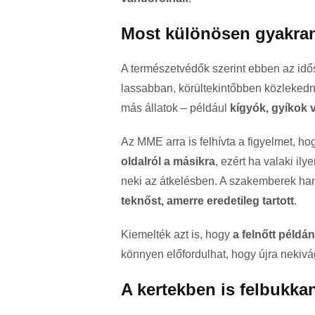
Most különösen gyakran
A természetvédők szerint ebben az id
lassabban, körültekintőbben közlekedn
más állatok – például
kígyók, gyíkok
Az MME arra is felhívta a figyelmet, h
oldalról a másikra
, ezért ha valaki ily
neki az átkelésben. A szakemberek ha
teknőst, amerre eredetileg tartott
.
Kiemelték azt is, hogy
a felnőtt példá
könnyen előfordulhat, hogy újra nekiv
A kertekben is felbukka