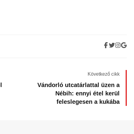
Következő cikk
l
Vándorló utcatárlattal üzen a
Nébih: ennyi étel kerül
feleslegesen a kukába