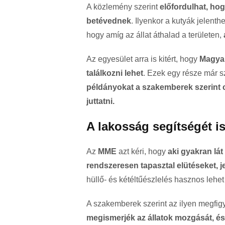
A közlemény szerint
előfordulhat, hog
betévednek
. Ilyenkor a kutyák jelent
hogy amíg az állat áthalad a területen,
Az egyesület arra is kitért, hogy
Magyar
találkozni lehet
. Ezek egy része már 
példányokat a szakemberek szerint c
juttatni.
A lakosság segítségét is
Az
MME
azt kéri, hogy
aki gyakran lá
rendszeresen tapasztal elütéseket, j
hüllő- és kétéltűészlelés hasznos lehe
A szakemberek szerint az ilyen megfi
megismerjék az állatok mozgását, é