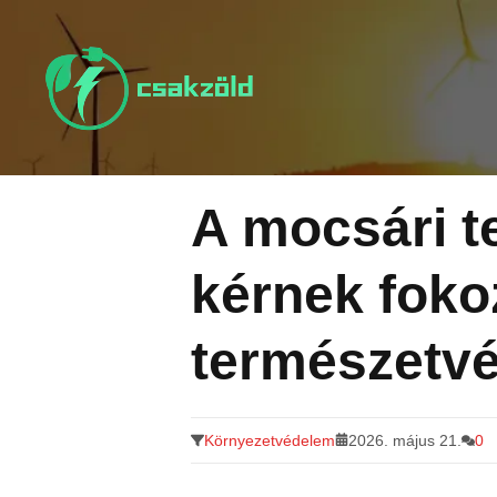
Tovább
a
tartalomra
A mocsári t
kérnek fokoz
természetv
Környezetvédelem
2026. május 21.
0