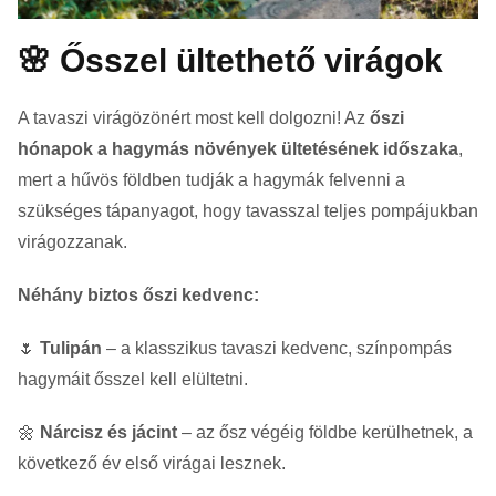
🌸 Ősszel ültethető virágok
A tavaszi virágözönért most kell dolgozni! Az
őszi
hónapok a hagymás növények ültetésének időszaka
,
mert a hűvös földben tudják a hagymák felvenni a
szükséges tápanyagot, hogy tavasszal teljes pompájukban
virágozzanak.
Néhány biztos őszi kedvenc:
🌷
Tulipán
– a klasszikus tavaszi kedvenc, színpompás
hagymáit ősszel kell elültetni.
🌼
Nárcisz és jácint
– az ősz végéig földbe kerülhetnek, a
következő év első virágai lesznek.