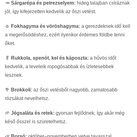
🥕
Sárgarépa és petrezselyem:
hideg talajban csíráznak
jól, így kifejezetten kedvelik az őszi vetést.
🧄
Fokhagyma és vöröshagyma:
a gerezdeknek idő kell
a megerősödéshez, ezért ilyenkor érdemes földbe tenni
őket.
🥬
Rukkola, spenót, kel és káposzta:
a hűvös időt
kedvelik, a leveleik ropogósabbak és ízletesebbek
lesznek.
🥦
Brokkoli:
az őszi vetésből nagyobb, zamatosabb
rózsákat nevelhetsz.
🌱
Jégsaláta és retek:
gyorsan fejlődnek, így akár még
késő ősszel is szüretelhetsz.
🌿
Borsó:
október–novemberben vetve tavasszal