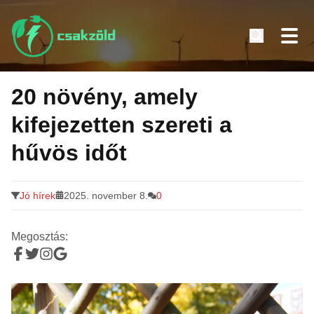
Tovább
a
20 növény, amely
tartalomra
kifejezetten szereti a
hűvös időt
Jó hírek
2025. november 8.
0
Megosztás: