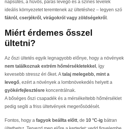
napsütés, a hűvös, párás levegő és a színes levelek
ideális környezetet teremtenek az ültetéshez – legyen szó
fákról, cserjékről, virágokról vagy zöldségekről
.
Miért érdemes ősszel
ültetni?
Az őszi ültetés egyik legnagyobb előnye, hogy a növények
nem találkoznak extrém hőmérsékletekkel
, így
kevesebb stressz éri őket. A
talaj melegebb, mint a
levegő
, ezért a növények a lombnövekedés helyett a
gyökérfejlesztésre
koncentrálnak.
A bőséges őszi csapadék és a mérsékeltebb hőmérséklet
pedig segíti a friss ültetvények megerősödését.
Fontos, hogy a
fagyok beállta előtt
, de
10 °C-ig
bátran
ültethetsz. Tervezd meg előre a kertedet: vedd figyelembe