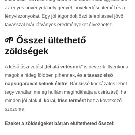
az egyes növények helyigényét, növekedési ütemét és a
fényviszonyokat. Egy jól átgondolt őszi telepítéssel jövő
tavasszal már látványos eredményeket élvezhetsz.
🌱 Ősszel ültethető
zöldségek
A késő őszi vetést „
tél alá vetésnek
” is nevezik. Ilyenkor a
magok a hideg földben pihennek, és
a tavasz első
napsugaraival kelnek életre
. Bár kissé kockázatos lehet
(egy váratlan meleg hullám megindíthatja a csírázást), ha
minden jól alakul,
korai, friss termést
hoz a következő
szezonra.
Ezeket a zöldségeket bátran elültetheted ősszel: