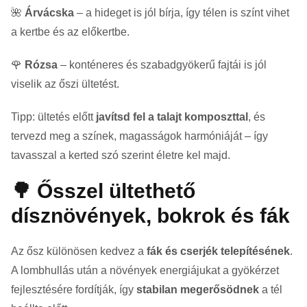
🌺
Árvácska
– a hideget is jól bírja, így télen is színt vihet
a kertbe és az előkertbe.
🌹
Rózsa
– konténeres és szabadgyökerű fajtái is jól
viselik az őszi ültetést.
Tipp: ültetés előtt
javítsd fel a talajt komposzttal
, és
tervezd meg a színek, magasságok harmóniáját – így
tavasszal a kerted szó szerint életre kel majd.
🌳 Ősszel ültethető
dísznövények, bokrok és fák
Az ősz különösen kedvez a
fák és cserjék telepítésének
.
A lombhullás után a növények energiájukat a gyökérzet
fejlesztésére fordítják, így
stabilan megerősödnek
a tél