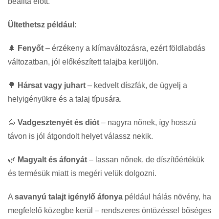
beállta előtt.
Ültethetsz például:
🌲
Fenyőt
– érzékeny a klímaváltozásra, ezért földlabdás
változatban, jól előkészített talajba kerüljön.
🌳
Hársat vagy juhart
– kedvelt díszfák, de ügyelj a
helyigényükre és a talaj típusára.
🌰
Vadgesztenyét és diót
– nagyra nőnek, így hosszú
távon is jól átgondolt helyet válassz nekik.
🌿
Magyalt és áfonyát
– lassan nőnek, de díszítőértékük
és termésük miatt is megéri velük dolgozni.
A
savanyú talajt igénylő áfonya
például hálás növény, ha
megfelelő közegbe kerül – rendszeres öntözéssel bőséges