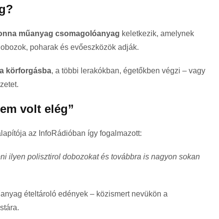
ég?
ó tonna műanyag csomagolóanyag
keletkezik, amelynek
dobozok, poharak és evőeszközök adják.
 a körforgásba
, a többi lerakókban, égetőkben végzi – vagy
etet.
nem volt elég”
lapítója az
InfoRádió
ban így fogalmazott:
apni ilyen polisztirol dobozokat és továbbra is nagyon sokan
anyag ételtároló edények – közismert nevükön a
stára.