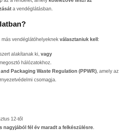
 az a rendelet, amely
kötelezővé teszi az
zását
a vendéglátásban.
rlatban?
és más vendéglátóhelyeknek
választaniuk kell
:
szert alakítanak ki,
vagy
ymegosztó hálózatokhoz.
 and Packaging Waste Regulation
(PPWR)
, amely az
örnyezetvédelmi csomagja.
tus 12-től
 nagyjából fél év maradt a felkészülésre
.