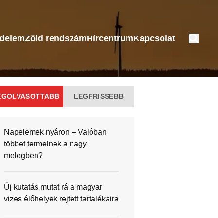
édelem
Zöld rendszám
Hírcentrum
Kapcsolat
EGOLVASOTTABB
LEGFRISSEBB
Napelemek nyáron – Valóban
többet termelnek a nagy
melegben?
Új kutatás mutat rá a magyar
vizes élőhelyek rejtett tartalékaira