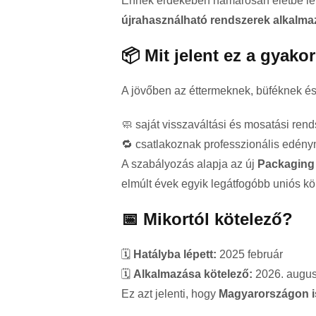
Ennek érdekében hamarosan életbe lép
újrahasználható rendszerek alkalma
📦 Mit jelent ez a gyako
A jövőben az éttermeknek, büféknek 
🧼 saját visszaváltási és mosatási rend
🔁 csatlakoznak professzionális edén
A szabályozás alapja az új
Packaging
elmúlt évek egyik legátfogóbb uniós k
📅 Mikortól kötelező?
🗓️
Hatályba lépett:
2025 február
🗓️
Alkalmazása kötelező:
2026. augusz
Ez azt jelenti, hogy
Magyarországon is