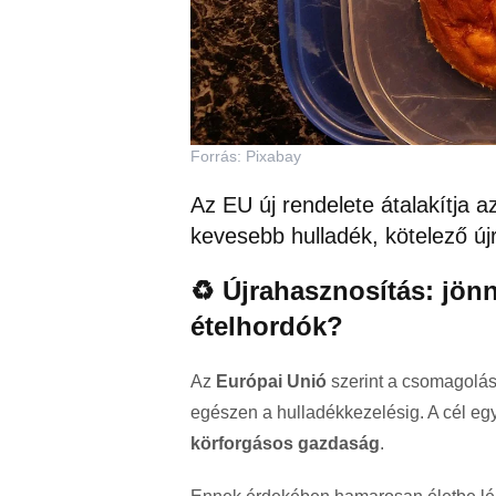
Forrás: Pixabay
Az EU új rendelete átalakítja az
kevesebb hulladék, kötelező ú
♻️ Újrahasznosítás: jön
ételhordók?
Az
Európai Unió
szerint a csomagolások
egészen a hulladékkezelésig. A cél eg
körforgásos gazdaság
.