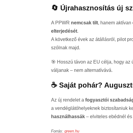
🔄 Újrahasznosítás új sz
A PPWR
nemcsak tilt
, hanem aktívan
elterjedését
.
A következő évek az átállásról, pilot pr
szólnak majd.
🎯 Hosszú távon az EU célja, hogy az 
váljanak – nem alternatívává.
☕ Saját pohár? Augusz
Az új rendelet a
fogyasztói szabadság
a vendéglátóhelyeknek biztosítaniuk k
használhassák
– elviteles ebédnél és 
Forrás:
green.hu