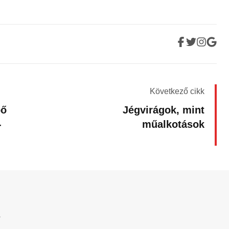
Következő cikk
pő
Jégvirágok, mint
-
műalkotások
?