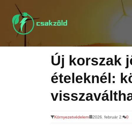
Tovább
a
tartalomra
Új korszak j
ételeknél: k
visszaválth
Környezetvédelem
2026. február 2.
0