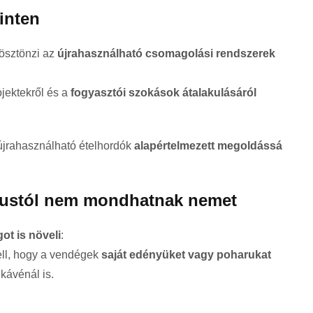
inten
 ösztönzi az
újrahasználható csomagolási rendszerek
ojektekről és a
fogyasztói szokások átalakulásáról
újrahasználható ételhordók
alapértelmezett megoldássá
tustól nem mondhatnak nemet
ot is növeli
:
ell, hogy a vendégek
saját edényüket vagy poharukat
kávénál is.