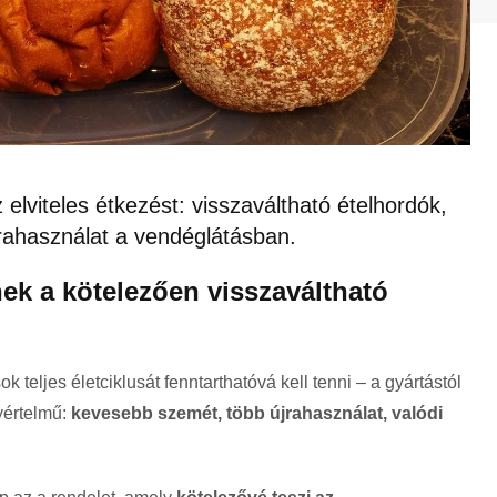
 elviteles étkezést: visszaváltható ételhordók,
jrahasználat a vendéglátásban.
nek a kötelezően visszaváltható
 teljes életciklusát fenntarthatóvá kell tenni – a gyártástól
yértelmű:
kevesebb szemét, több újrahasználat, valódi