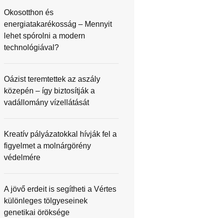
Okosotthon és
energiatakarékosság – Mennyit
lehet spórolni a modern
technológiával?
Oázist teremtettek az aszály
közepén – így biztosítják a
vadállomány vízellátását
Kreatív pályázatokkal hívják fel a
figyelmet a molnárgörény
védelmére
A jövő erdeit is segítheti a Vértes
különleges tölgyeseinek
genetikai öröksége