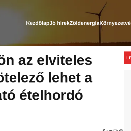
Kezdőlap
Jó hírek
Zöldenergia
Környezetv
ön az elviteles
L
ötelező lehet a
ató ételhordó