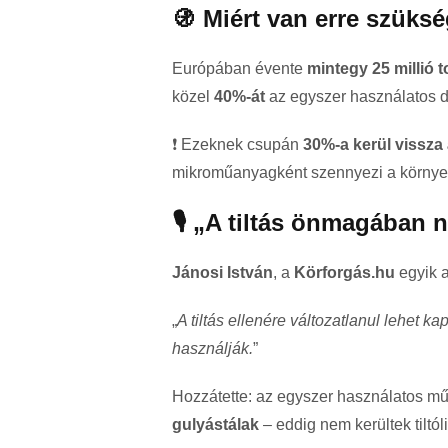
🚯 Miért van erre szüks
Európában évente
mintegy 25 milli
közel
40%-át
az egyszer használatos 
❗ Ezeknek csupán
30%-a kerül vissza
mikroműanyagként szennyezi a környez
🎙️ „A tiltás önmagában 
Jánosi István
, a
Körforgás.hu
egyik a
„
A tiltás ellenére változatlanul lehet k
használják.
”
Hozzátette: az egyszer használatos mű
gulyástálak
– eddig nem kerültek tiltóli