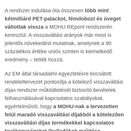
A rendszer indulása óta összesen
több mint
kétmilliárd PET-palackot, fémdobozt és üveget
váltottak vissza
a MOHU REpont rendszerén
keresztül. A visszaváltási arányok már most is
jelentős növekedést mutatnak, amelynek a 90
százalékos értéke uniós szinten is kiemelkedő
eredmény – tették hozzá.
Az EM által társadalmi egyeztetésre bocsátott
rendelettervezet pontosítja a kötelező visszaváltási
díjas rendszer működtetését biztosító bevételek
felhasználásával kapcsolatos szabályokat,
egyértelműsíti, hogy
a MOHU-nak a tervezetten
felül maradó visszaváltási díjakból a kötelezően
visszaváltási díjas termékekkel kapcsolatos
tevékenységeket (hulladékok gyűjtése,