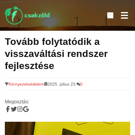
Tovább
a
Tovább folytatódik a
tartalomra
visszaváltási rendszer
fejlesztése
Környezetvédelem
2025. július 23.
0
Megosztás: