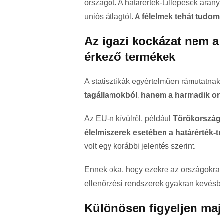
országot. A határérték-túllépések arány
uniós átlagtól.
A félelmek tehát tudo
Az igazi kockázat nem a
érkező termékek
A statisztikák egyértelműen rámutatna
tagállamokból, hanem a harmadik or
Az EU-n kívülről, például
Törökországb
élelmiszerek esetében a határérték-
volt egy korábbi jelentés szerint.
Ennek oka, hogy ezekre az országokra 
ellenőrzési rendszerek gyakran kevésbé
Különösen figyeljen maj