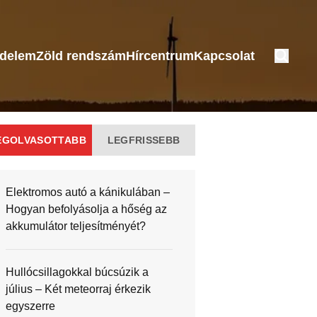
édelem
Zöld rendszám
Hírcentrum
Kapcsolat
EGOLVASOTTABB
LEGFRISSEBB
Elektromos autó a kánikulában –
Hogyan befolyásolja a hőség az
akkumulátor teljesítményét?
Hullócsillagokkal búcsúzik a
július – Két meteorraj érkezik
egyszerre