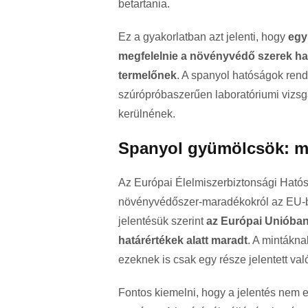
betartania.
Ez a gyakorlatban azt jelenti, hogy
egy
megfelelnie a növényvédő szerek has
termelőnek
. A spanyol hatóságok ren
szúrópróbaszerűen laboratóriumi vizsgál
kerülnének.
Spanyol gyümölcsök: mi
Az Európai Élelmiszerbiztonsági Hatós
növényvédőszer-maradékokról az EU-b
jelentésük szerint
az Európai Unióban 
határértékek alatt maradt
. A mintákna
ezeknek is csak egy része jelentett va
Fontos kiemelni, hogy a jelentés nem 