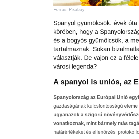
Forrás: Pixabay
Spanyol gyümölcsök: évek óta 
körében, hogy a Spanyolország
és a bogyós gyümölcsök, a me
tartalmaznak. Sokan bizalmatl
választják. De vajon ez a fél
városi legenda?
A spanyol is uniós, az 
Spanyolország az Európai Unió egyi
gazdaságának kulcsfontosságú elem
ugyanazok a szigorú növényvédőszer
vonatkoznak, mint bármely más tagá
határértékeket és ellenőrzési protokol