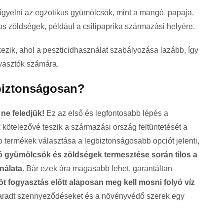
igyelni az egzotikus gyümölcsök, mint a mangó, papaja,
s zöldségek, például a csilipaprika származási helyére.
kezik, ahol a peszticidhasználat szabályozása lazább, így
yasztók számára.
biztonságosan?
ne feledjük!
Ez az első és legfontosabb lépés a
kötelezővé teszik a származási ország feltüntetését a
 termékek választása a legbiztonságosabb opciót jelenti,
 gyümölcsök és zöldségek termesztése során tilos a
nálata
. Bár ezek ára magasabb lehet, garantáltan
 fogyasztás előtt alaposan meg kell mosni folyó víz
en maradt szennyeződéseket és a növényvédő szerek egy