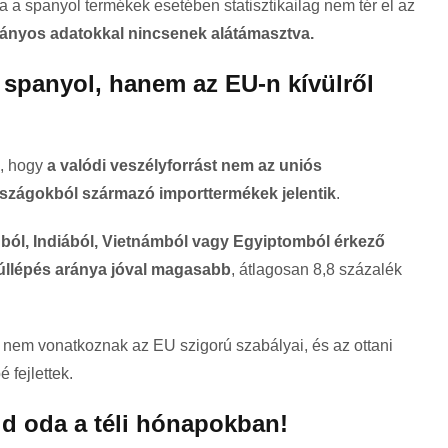
a a spanyol termékek esetében statisztikailag nem tér el az
mányos adatokkal nincsenek alátámasztva.
 spanyol, hanem az EU-n kívülről
k, hogy
a valódi veszélyforrást nem az uniós
szágokból származó importtermékek jelentik
.
ól, Indiából, Vietnámból vagy Egyiptomból érkező
túllépés aránya jóval magasabb
, átlagosan 8,8 százalék
nem vonatkoznak az EU szigorú szabályai, és az ottani
 fejlettek.
d oda a téli hónapokban!