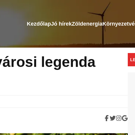
Kezdőlap
Jó hírek
Zöldenergia
Környezetv
városi legenda
L