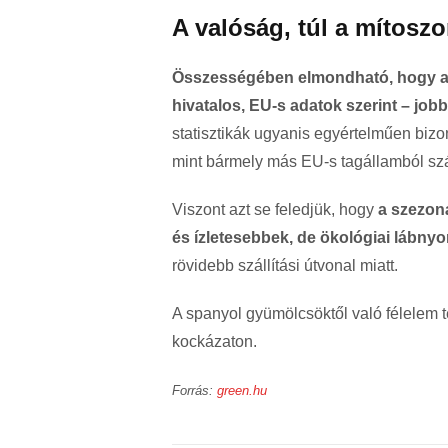
A valóság, túl a mítosz
Összességében elmondható, hogy a
hivatalos, EU-s adatok szerint – job
statisztikák ugyanis egyértelműen biz
mint bármely más EU-s tagállamból szá
Viszont azt se feledjük, hogy
a szezoná
és ízletesebbek, de ökológiai lábny
rövidebb szállítási útvonal miatt.
A spanyol gyümölcsöktől való félelem t
kockázaton.
Forrás:
green.hu