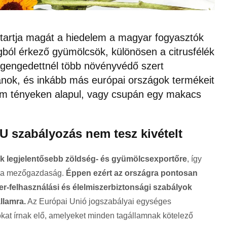
tartja magát a hiedelem a magyar fogyasztók
ból érkező gyümölcsök, különösen a citrusfélék
gengedettnél több növényvédő szert
anok, és inkább más európai országok termékeit
elem tényeken alapul, vagy csupán egy makacs
EU szabályozás nem tesz kivételt
k legjelentősebb zöldség- és gyümölcsexportőre
, így
e a mezőgazdaság.
Éppen ezért az országra pontosan
-felhasználási és élelmiszerbiztonsági szabályok
llamra.
Az Európai Unió jogszabályai egységes
lokat írnak elő, amelyeket minden tagállamnak kötelező