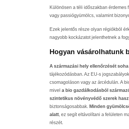
Különösen a téli időszakban érdemes f
vagy passiógyümölcs, valamint bizonyo
Ezek jelentős része olyan régiókból ér
nagyobb kockázatot jelenthetnek a fog
Hogyan vásárolhatunk 
A származási hely ellenőrzését soha 
tájékozódásban. Az EU-s jogszabályok 
csomagoláson vagy az árcédulán. A bio
mivel
a bio gazdálkodásból származó
szintetikus növényvédő szerek hasz
biztonságosabbak.
Minden gyümölcsöt
alatt
, ez segít eltávolítani a felület
részét.