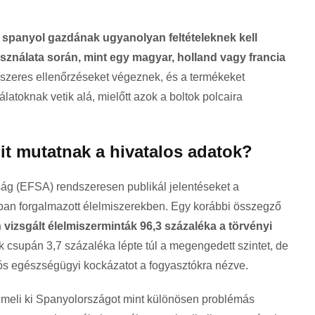
 spanyol gazdának ugyanolyan feltételeknek kell
ználata során, mint egy magyar, holland vagy francia
dszeres ellenőrzéseket végeznek, és a termékeket
atoknak vetik alá, mielőtt azok a boltok polcaira
t mutatnak a hivatalos adatok?
ág (EFSA) rendszeresen publikál jelentéseket a
an forgalmazott élelmiszerekben. Egy korábbi összegző
vizsgált élelmiszerminták 96,3 százaléka a törvényi
k csupán 3,7 százaléka lépte túl a megengedett szintet, de
lós egészségügyi kockázatot a fogyasztókra nézve.
emeli ki Spanyolországot mint különösen problémás