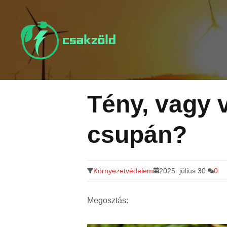
Tovább
a
tartalomra
Tény, vagy 
csupán?
Környezetvédelem
2025. július 30.
0
Megosztás: