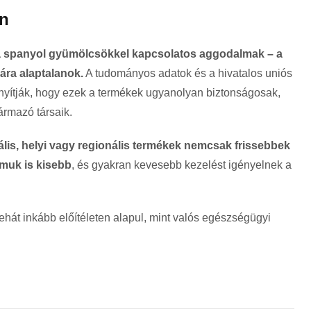
on
 spanyol gyümölcsökkel kapcsolatos aggodalmak – a
bára alaptalanok.
A tudományos adatok és a hivatalos uniós
onyítják, hogy ezek a termékek ugyanolyan biztonságosak,
rmazó társaik.
lis, helyi vagy regionális termékek nemcsak frissebbek
omuk is kisebb
, és gyakran kevesebb kezelést igényelnek a
ehát inkább előítéleten alapul, mint valós egészségügyi