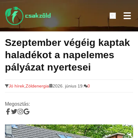
Tovább
a
Szeptember végéig kaptak
tartalomra
haladékot a napelemes
pályázat nyertesei
Jó hírek
,
Zöldenergia
2026. június 19.
0
Megosztás: