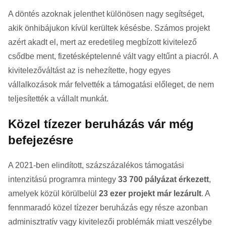
A döntés azoknak jelenthet különösen nagy segítséget,
akik önhibájukon kívül kerültek késésbe. Számos projekt
azért akadt el, mert az eredetileg megbízott kivitelező
csődbe ment, fizetésképtelenné vált vagy eltűnt a piacról. A
kivitelezőváltást az is nehezítette, hogy egyes
vállalkozások már felvették a támogatási előleget, de nem
teljesítették a vállalt munkát.
Közel tízezer beruházás vár még
befejezésre
A 2021-ben elindított, százszázalékos támogatási
intenzitású programra mintegy
33 700 pályázat érkezett
,
amelyek közül körülbelül
23 ezer projekt már lezárult
. A
fennmaradó közel tízezer beruházás egy része azonban
adminisztratív vagy kivitelezői problémák miatt veszélybe