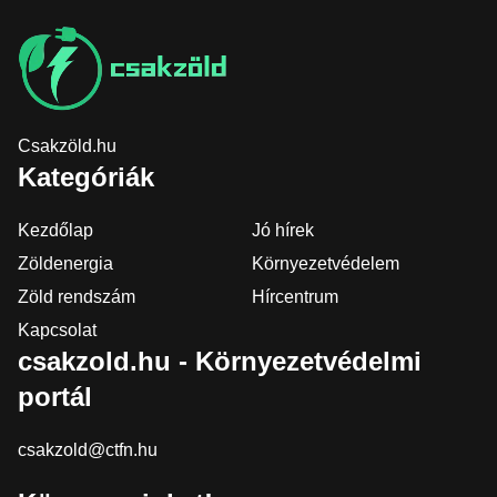
Csakzöld.hu
Kategóriák
Kezdőlap
Jó hírek
Zöldenergia
Környezetvédelem
Zöld rendszám
Hírcentrum
Kapcsolat
csakzold.hu - Környezetvédelmi
portál
csakzold@ctfn.hu