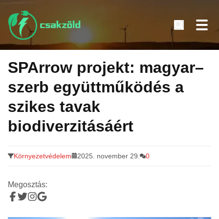
Tovább
a
SPArrow projekt: magyar–
tartalomra
szerb együttműködés a
szikes tavak
biodiverzitásáért
Környezetvédelem
2025. november 29.
0
Megosztás: