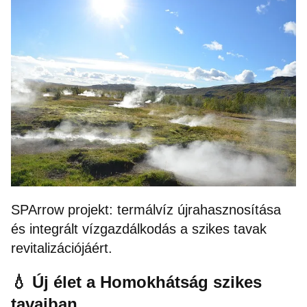
SPArrow projekt: termálvíz újrahasznosítása
és integrált vízgazdálkodás a szikes tavak
revitalizációjáért.
💧 Új élet a Homokhátság szikes
tavaiban