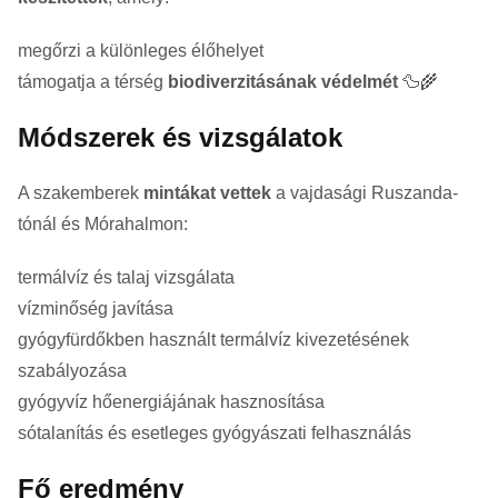
megőrzi a különleges élőhelyet
támogatja a térség
biodiverzitásának védelmét
🦆🌾
Módszerek és vizsgálatok
A szakemberek
mintákat vettek
a vajdasági Ruszanda-
tónál és Mórahalmon:
termálvíz és talaj vizsgálata
vízminőség javítása
gyógyfürdőkben használt termálvíz kivezetésének
szabályozása
gyógyvíz hőenergiájának hasznosítása
sótalanítás és esetleges gyógyászati felhasználás
Fő eredmény