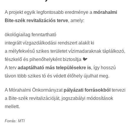
A projekt egyik legfontosabb eredménye a
mórahalmi
Bite-szék revitalizációs terve
, amely:
ökológiailag fenntartható
integrált vízgazdálkodási rendszert alakít ki
a mélyfekvésű szikes területet vízimadaraknak táplálkozó,
fészkelő és pihenőhelyként biztosítja 🐦
A terv
adaptálható más településekre is
, így hosszú
távon több szikes tó és védett élőhely újulhat meg.
A Mórahalmi Önkormányzat
pályázati forrásokból
tervezi
a Bite-szék revitalizációját, jogszabályi módosítások
mellett.
Forrás: MTI