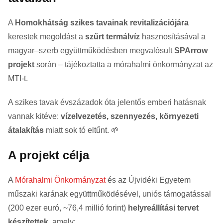
A
Homokhátság szikes tavainak revitalizációjára
kerestek megoldást a
szűrt termálvíz
hasznosításával a
magyar–szerb együttműködésben megvalósult
SPArrow
projekt
során – tájékoztatta a mórahalmi önkormányzat az
MTI-t.
A szikes tavak évszázadok óta jelentős emberi hatásnak
vannak kitéve:
vízelvezetés, szennyezés, környezeti
átalakítás
miatt sok tó eltűnt. 🌱
A projekt célja
A
Mórahalmi Önkormányzat
és az Újvidéki Egyetem
műszaki karának együttműködésével, uniós támogatással
(200 ezer euró, ~76,4 millió forint)
helyreállítási tervet
készítettek
, amely: