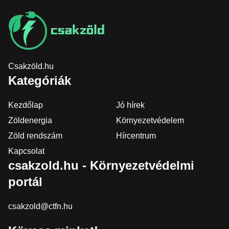
Csakzöld.hu
Kategóriák
Kezdőlap
Jó hírek
Zöldenergia
Környezetvédelem
Zöld rendszám
Hírcentrum
Kapcsolat
csakzold.hu - Környezetvédelmi
portál
csakzold@ctfn.hu