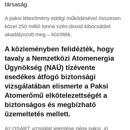
társaság.
A paksi létesítmény eddigi működésével összesen
közel 250 millió tonna szén-dioxid-kibocsátást
akadályozott meg – közölték.
A közleményben felidézték, hogy
tavaly a Nemzetközi Atomenergia
Ügynökség (NAÜ) tízévente
esedékes átfogó biztonsági
vizsgálatában elismerte a Paksi
Atomerőmű elkötelezettségét a
biztonságos és megbízható
üzemeltetés mellett.
Az OSART vizsgálat jelentése négy paksi
„jó