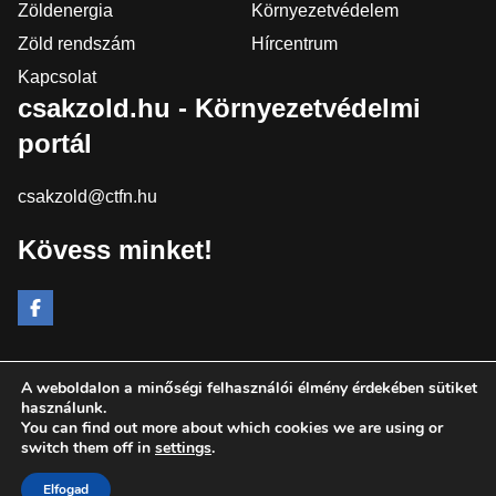
Zöldenergia
Környezetvédelem
Zöld rendszám
Hírcentrum
Kapcsolat
csakzold.hu - Környezetvédelmi
portál
csakzold@ctfn.hu
Kövess minket!
A weboldalon a minőségi felhasználói élmény érdekében sütiket
Copyright © 2024 csakzold.hu. Minden jog fenntartva.
használunk.
You can find out more about which cookies we are using or
Általános Szerződési Feltételek
switch them off in
settings
.
Adatkezelési Nyilatkozat
Moderálási elvek
Elfogad
Impresszum