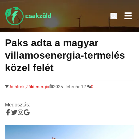
Tovább
a
Paks adta a magyar
tartalomra
villamosenergia-termelés
közel felét
Jó hírek
,
Zöldenergia
2025. február 12.
0
Megosztás: