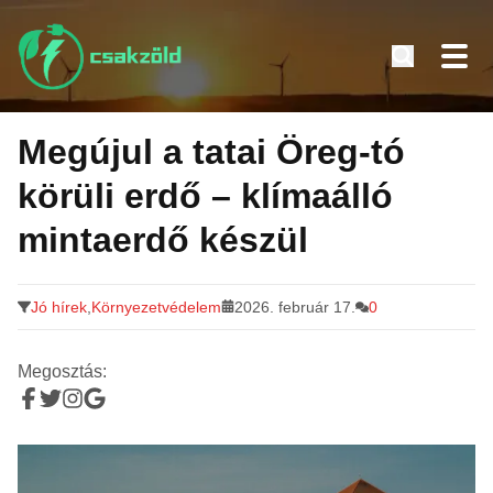
Tovább
a
Megújul a tatai Öreg-tó
tartalomra
körüli erdő – klímaálló
mintaerdő készül
Jó hírek
,
Környezetvédelem
2026. február 17.
0
Megosztás: