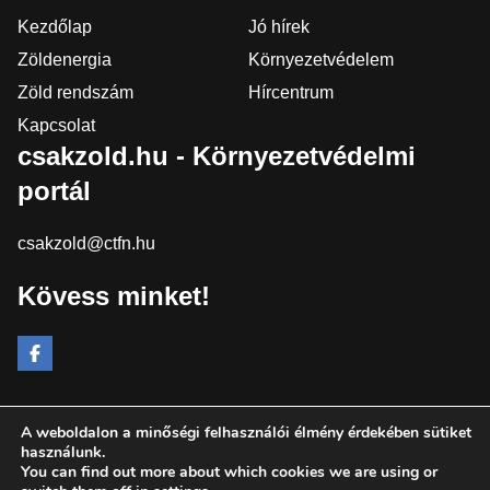
Kezdőlap
Jó hírek
Zöldenergia
Környezetvédelem
Zöld rendszám
Hírcentrum
Kapcsolat
csakzold.hu - Környezetvédelmi
portál
csakzold@ctfn.hu
Kövess minket!
A weboldalon a minőségi felhasználói élmény érdekében sütiket
Copyright © 2024 csakzold.hu. Minden jog fenntartva.
használunk.
You can find out more about which cookies we are using or
Általános Szerződési Feltételek