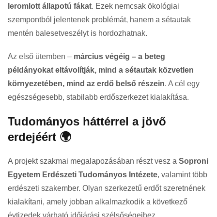
leromlott állapotú fákat
. Ezek nemcsak ökológiai
szempontból jelentenek problémát, hanem a sétautak
mentén balesetveszélyt is hordozhatnak.
Az első ütemben –
március végéig – a beteg
példányokat eltávolítják, mind a sétautak közvetlen
környezetében, mind az erdő belső részein
. A cél egy
egészségesebb, stabilabb erdőszerkezet kialakítása.
Tudományos háttérrel a jövő
erdejéért 🌍
A projekt szakmai megalapozásában részt vesz a
Soproni
Egyetem Erdészeti Tudományos Intézete
, valamint több
erdészeti szakember. Olyan szerkezetű erdőt szeretnének
kialakítani, amely jobban alkalmazkodik a következő
évtizedek várható időjárási szélsőségeihez.