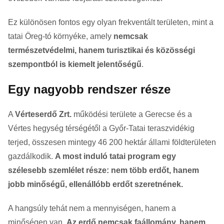
Ez különösen fontos egy olyan frekventált területen, mint a
tatai Öreg-tó környéke, amely
nemcsak
természetvédelmi, hanem turisztikai és közösségi
szempontból is kiemelt jelentőségű
.
Egy nagyobb rendszer része
A
Vérteserdő Zrt.
működési területe a Gerecse és a
Vértes hegység térségétől a Győr-Tatai teraszvidékig
terjed, összesen mintegy 46 200 hektár állami földterületen
gazdálkodik.
A most induló tatai program egy
szélesebb szemlélet része: nem több erdőt, hanem
jobb minőségű, ellenállóbb erdőt szeretnének.
A hangsúly tehát nem a mennyiségen, hanem a
minőségen van.
Az erdő nemcsak faállomány, hanem