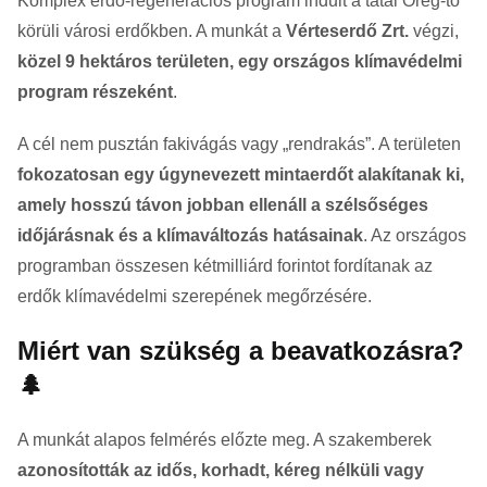
Komplex erdő-regenerációs program indult a tatai Öreg-tó
körüli városi erdőkben. A munkát a
Vérteserdő Zrt.
végzi,
közel 9 hektáros területen, egy országos klímavédelmi
program részeként
.
A cél nem pusztán fakivágás vagy „rendrakás”. A területen
fokozatosan egy úgynevezett mintaerdőt alakítanak ki,
amely hosszú távon jobban ellenáll a szélsőséges
időjárásnak és a klímaváltozás hatásainak
. Az országos
programban összesen kétmilliárd forintot fordítanak az
erdők klímavédelmi szerepének megőrzésére.
Miért van szükség a beavatkozásra?
🌲
A munkát alapos felmérés előzte meg. A szakemberek
azonosították az idős, korhadt, kéreg nélküli vagy