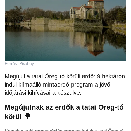
Forrás: Pixabay
Megújul a tatai Öreg-tó körüli erdő: 9 hektáron
indul klímaálló mintaerdő-program a jövő
időjárási kihívásaira készülve.
Megújulnak az erdők a tatai Öreg-tó
körül 🌳