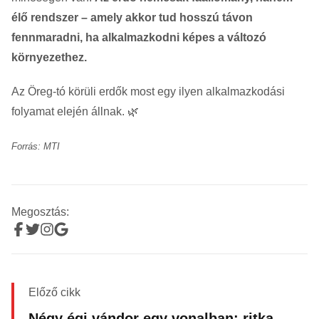
élő rendszer – amely akkor tud hosszú távon
fennmaradni, ha alkalmazkodni képes a változó
környezethez.
Az Öreg-tó körüli erdők most egy ilyen alkalmazkodási
folyamat elején állnak. 🌿
Forrás: MTI
Megosztás:
Előző cikk
Négy égi vándor egy vonalban: ritka