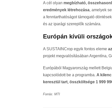
A cél olyan
megbízható, összehasonlí
eredmények létrehozása
, amelyek se
a fenntarthatóságot támogató döntések
és az iparági szereplők számára.
Európán kívüli országok
A SUSTAINCrop egyik fontos eleme
az
projekt megvalósításában Argentína, G
Európából Magyarország mellett Belg
kapcsolódott be a programba.
A kilen
keresztül tart, összköltsége 1 999 99
Forrás: MTI