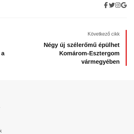
Következő cikk
Négy új szélerőmű épülhet
 a
Komárom-Esztergom
vármegyében
?
k