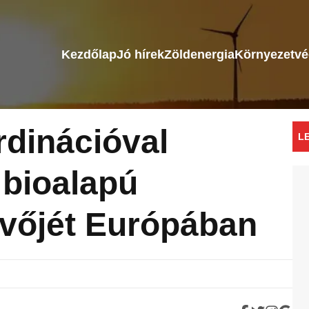
Kezdőlap
Jó hírek
Zöldenergia
Környezetv
dinációval
L
 bioalapú
vőjét Európában