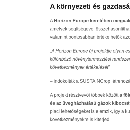
A környezeti és gazdaság
A
Horizon Europe keretében megvaló
amelyek segítségével összehasonlítha
valamint pontosabban értékelhetők az
„
A Horizon Europe új projektje olyan e
különböző növénytermesztési rendszere
következmények értékelését
”
– indokolták a SUSTAINCrop létrehozá
A projekt résztvevői többek között
a fö
és az üvegházhatású gázok kibocsát
piaci lehetőségeket is elemzik, így a 
következményekre is kiterjed.