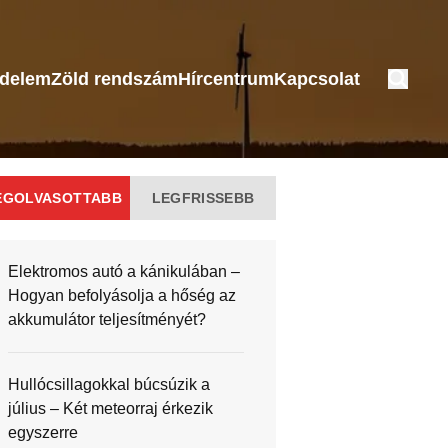
édelem
Zöld rendszám
Hírcentrum
Kapcsolat
EGOLVASOTTABB
LEGFRISSEBB
Elektromos autó a kánikulában –
Hogyan befolyásolja a hőség az
akkumulátor teljesítményét?
Hullócsillagokkal búcsúzik a
július – Két meteorraj érkezik
egyszerre