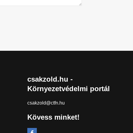
csakzold.hu -
Környezetvédelmi portál
csakzold@ctfn.hu
Kövess minket!