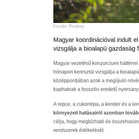
Forrás: Pixabay
Magyar koordinációval indult 
vizsgálja a bioalapú gazdaság f
Magyar vezetésű konzorciumi háttérrel 
hónapon keresztül vizsgálja a bioalap
középpontjában azok a megújuló növén
kaphatnak a fosszilis eredetű nyersan
A repce, a cukorrépa, a kender és a le
környezeti hatásairól azonban továb
célja, hogy megbízható és összehasonl
rendszerek értékelését.