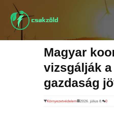
Tovább
a
tartalomra
Magyar koor
vizsgálják a
gazdaság jö
Környezetvédelem
2026. július 8.
0