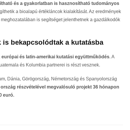
tható és a gyakorlatban is hasznosítható tudományos
gíthetik a bioalapú értékláncok kialakítását. Az eredmények
 meghozatalában is segítséget jelenthetnek a gazdálkodók
 is bekapcsolódtak a kutatásba
 európai és latin-amerikai kutatási együttműködés
. A
uatemala és Kolumbia partnerei is részt vesznek.
ium, Dánia, Görögország, Németország és Spanyolország
c ország részvételével megvalósuló projekt 36 hónapon
0 euró.