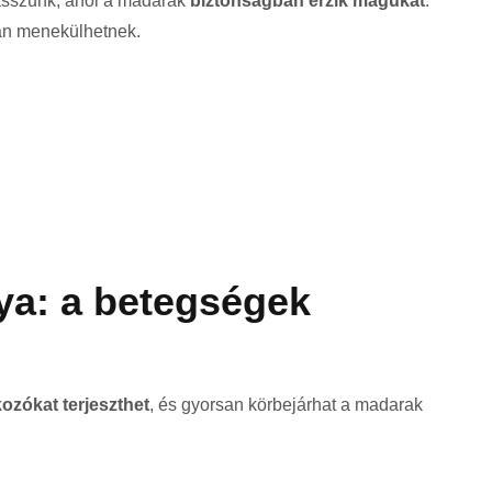
lasszunk, ahol a madarak
biztonságban érzik magukat
:
an menekülhetnek.
nya: a betegségek
ozókat terjeszthet
, és gyorsan körbejárhat a madarak