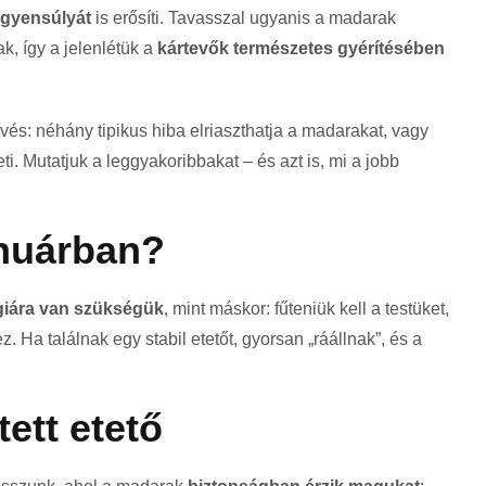
egyensúlyát
is erősíti. Tavasszal ugyanis a madarak
k, így a jelenlétük a
kártevők természetes gyérítésében
: néhány tipikus hiba elriaszthatja a madarakat, vagy
i. Mutatjuk a leggyakoribbakat – és azt is, mi a jobb
anuárban?
giára van szükségük
, mint máskor: fűteniük kell a testüket,
Ha találnak egy stabil etetőt, gyorsan „ráállnak”, és a
tett etető