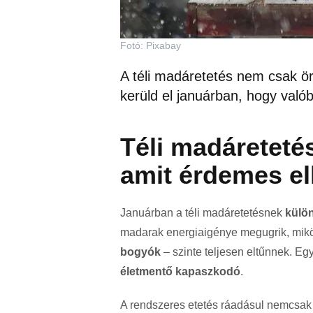
Fotó: Pixabay
A téli madáretetés nem csak ör
kerüld el januárban, hogy való
Téli madáreteté
amit érdemes el
Januárban a téli madáretetésnek
külön
madarak energiaigénye megugrik, mikö
bogyók
– szinte teljesen eltűnnek. Eg
életmentő kapaszkodó
.
A rendszeres etetés ráadásul nemcsak