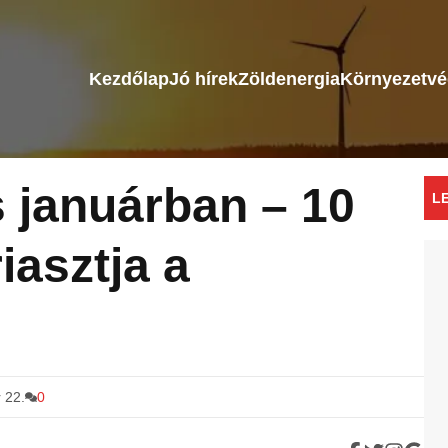
Kezdőlap
Jó hírek
Zöldenergia
Környezetv
 januárban – 10
L
iasztja a
 22.
0