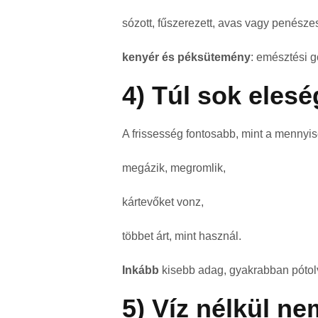
sózott, fűszerezett, avas vagy penészes
kenyér és péksütemény
: emésztési g
4) Túl sok elesé
A frissesség fontosabb, mint a mennyi
megázik, megromlik,
kártevőket vonz,
többet árt, mint használ.
Inkább
kisebb adag, gyakrabban pótol
5) Víz nélkül n