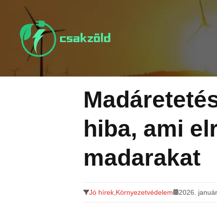
Tovább
a
tartalomra
Madáretetés
hiba, ami elr
madarakat
Jó hírek
,
Környezetvédelem
2026. január