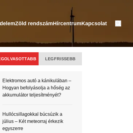
édelem
Zöld rendszám
Hírcentrum
Kapcsolat
EGOLVASOTTABB
LEGFRISSEBB
Elektromos autó a kánikulában –
Hogyan befolyásolja a hőség az
akkumulátor teljesítményét?
Hullócsillagokkal búcsúzik a
július – Két meteorraj érkezik
egyszerre