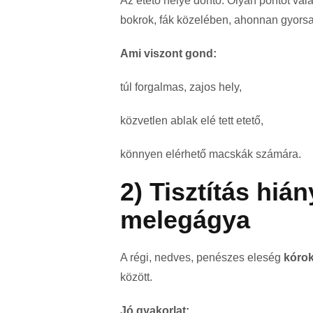
Az etető helye döntő. Olyan pontot vá
bokrok, fák közelében, ahonnan gyors
Ami viszont gond:
túl forgalmas, zajos hely,
közvetlen ablak elé tett etető,
könnyen elérhető macskák számára.
2) Tisztítás hiá
melegágya
A régi, nedves, penészes eleség
kórok
között.
Jó gyakorlat: