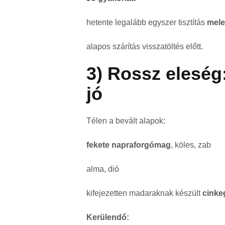
hetente legalább egyszer tisztítás
mele
alapos szárítás visszatöltés előtt.
3) Rossz elesé
jó
Télen a bevált alapok:
fekete napraforgómag
, köles, zab
alma, dió
kifejezetten madaraknak készült
cinke
Kerülendő: