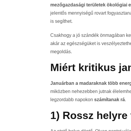
mezőgazdasági területek ökológiai 
jelentős mennyiségű rovart fogyasztana
is segíthet.
Csakhogy a jó szándék önmagában kevés
akár az egészségüket is veszélyeztethet
megoldás.
Miért kritikus j
Januárban a madaraknak több ener
miközben nehezebben jutnak élelemhez. 
legzordabb napokon
számítanak rá
.
1) Rossz helyre 