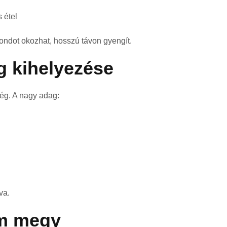
 étel
ondot okozhat, hosszú távon gyengít.
g kihelyezése
ség. A nagy adag:
va.
em megy