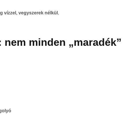
g vízzel, vegyszerek nélkül
,
g: nem minden „maradék”
golyó