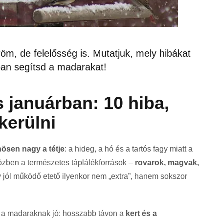
öm, de felelősség is. Mutatjuk, mely hibákat
ban segítsd a madarakat!
s januárban: 10 hiba,
kerülni
ösen nagy a tétje
: a hideg, a hó és a tartós fagy miatt a
zben a természetes táplálékforrások –
rovarok, magvak,
y jól működő etető ilyenkor nem „extra”, hanem sokszor
 a madaraknak jó: hosszabb távon a
kert és a