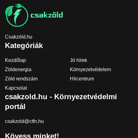
Csakzöld.hu
Kategóriák
Kezdőlap
Jó hírek
Zöldenergia
Környezetvédelem
Zöld rendszám
Hírcentrum
Kapcsolat
csakzold.hu - Környezetvédelmi
portál
csakzold@ctfn.hu
Kövess minket!