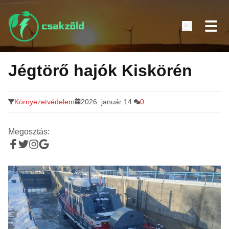
Tovább
a
Jégtörő hajók Kiskörén
tartalomra
Környezetvédelem
2026. január 14.
0
Megosztás: