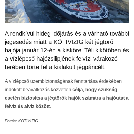
A rendkívül hideg időjárás és a várható további
jegesedés miatt a KÖTIVIZIG két jégtörő
hajója január 12-én a kiskörei Téli kikötőben és
a vízlépcső hajózsilipjének felvízi várakozó
terében törte fel a kialakult jégpáncélt.
A vízlépcső üzembiztonságának fenntartása érdekében
indokolt beavatkozás közvetlen
célja, hogy szükség
esetén biztosítsa a jégtörők hajók számára a hajóutat a
felvíz és alvíz között
.
Forrás: KÖTIVIZIG