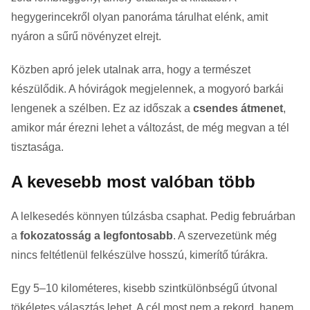
hegygerincekről olyan panoráma tárulhat elénk, amit
nyáron a sűrű növényzet elrejt.
Közben apró jelek utalnak arra, hogy a természet
készülődik. A hóvirágok megjelennek, a mogyoró barkái
lengenek a szélben. Ez az időszak a
csendes átmenet
,
amikor már érezni lehet a változást, de még megvan a tél
tisztasága.
A kevesebb most valóban több
A lelkesedés könnyen túlzásba csaphat. Pedig februárban
a
fokozatosság a legfontosabb
. A szervezetünk még
nincs feltétlenül felkészülve hosszú, kimerítő túrákra.
Egy 5–10 kilométeres, kisebb szintkülönbségű útvonal
tökéletes választás lehet. A cél most nem a rekord, hanem