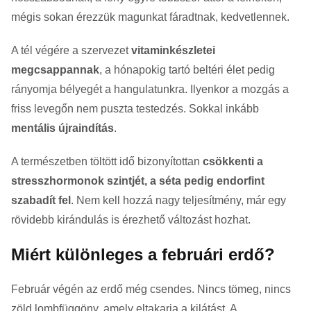
mégis sokan érezzük magunkat fáradtnak, kedvetlennek.
A tél végére a szervezet
vitaminkészletei
megcsappannak
, a hónapokig tartó beltéri élet pedig
rányomja bélyegét a hangulatunkra. Ilyenkor a mozgás a
friss levegőn nem puszta testedzés. Sokkal inkább
mentális újraindítás
.
A természetben töltött idő bizonyítottan
csökkenti a
stresszhormonok szintjét, a séta pedig endorfint
szabadít fel
. Nem kell hozzá nagy teljesítmény, már egy
rövidebb kirándulás is érezhető változást hozhat.
Miért különleges a februári erdő?
Február végén az erdő még csendes. Nincs tömeg, nincs
zöld lombfüggöny, amely eltakarja a kilátást. A