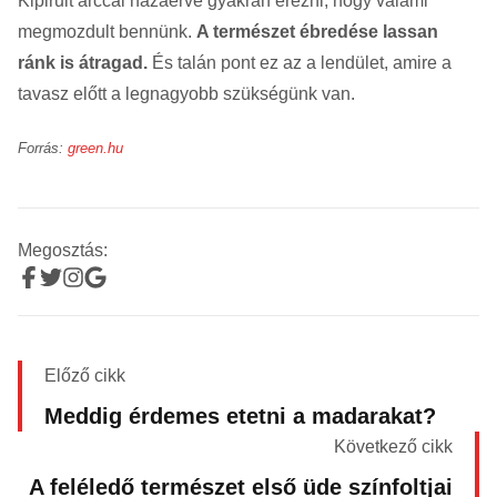
Kipirult arccal hazaérve gyakran érezni, hogy valami
megmozdult bennünk.
A természet ébredése lassan
ránk is átragad.
És talán pont ez az a lendület, amire a
tavasz előtt a legnagyobb szükségünk van.
Forrás:
green.hu
Megosztás:
Előző cikk
Meddig érdemes etetni a madarakat?
Következő cikk
A feléledő természet első üde színfoltjai