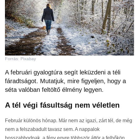
Forrás: Pixabay
A februári gyalogtúra segít leküzdeni a téli
fáradtságot. Mutatjuk, mire figyeljen, hogy a
séta valóban feltöltő élmény legyen.
A tél végi fásultság nem véletlen
Február különös hónap. Már nem az igazi, zárt tél, de még
nem a felszabadult tavasz sem. A nappalok
hosszabbodnak, a fény egyre többször áttör a felhőkön,