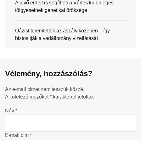
A jövő erdeit is segítheti a Vértes különleges
tölgyeseinek genetikai öröksége
Oázist teremtettek az aszály közepén – így
biztosítják a vadállomány vízellátását
Vélemény, hozzászólás?
Az e-mail címet nem tesszük közzé.
A kötelező mezőket
*
karakterrel jelöltük
Név
*
E-mail cím
*