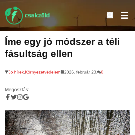
Tovább
a
Íme egy jó módszer a téli
tartalomra
fásultság ellen
Jó hírek
,
Környezetvédelem
2026. február 23.
0
Megosztás: