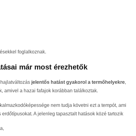
désekkel foglalkoznak.
hatásai már most érezhetők
hajlatváltozás
jelentős hatást gyakorol a termőhelyekre
,
 amivel a hazai fafajok korábban találkoztak.
lkalmazkodóképessége nem tudja követni ezt a tempót, ami
erdőtípusokat. A jelenleg tapasztalt hatások közé tartozik
a,