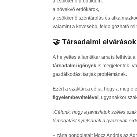
a csökkenő produktum,
a növekvő erdőkárok,
a csökkenő széntárolás és alkalmazk
valamint a kevesebb, feldolgozható mi
🤝 Társadalmi elvárások
A helyettes államtitkár arra is felhívta
társadalmi igények
is megjelentek. 
gazdálkodást tartják problémának.
Ezért a szaktárca célja, hogy a megfe
figyelembevételével
, ugyanakkor sza
„
Célunk, hogy a javaslatok széles sza
támogatást nyújtsanak a gyakorlati e
– zárta gondolatait Mocz András az Ag