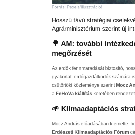
Forrás: Pexels/Illusztráció!
Hosszú távú stratégiai cselekv
Agrárminisztérium szerint új i
🌳 AM: további intézked
megőrzését
Az erdők fennmaradását biztosító, hos
gyakorlati erdőgazdálkodók számára is
csütörtöki közleménye szerint
Mocz An
a
FeHoVa kiállítás
keretében rendezet
🌱 Klímaadaptációs stra
Mocz András előadásában kiemelte, h
Erdészeti Klímaadaptációs Fórum
cé