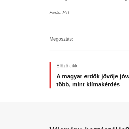
Forrás: MTI
Megosztás:
Előző cikk
A magyar erdők jövője jóv
több, mint klímakérdés