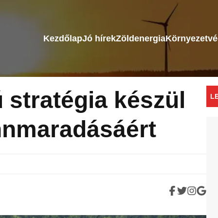
Kezdőlap
Jó hírek
Zöldenergia
Környezetv
 stratégia készül
L
nnmaradásáért