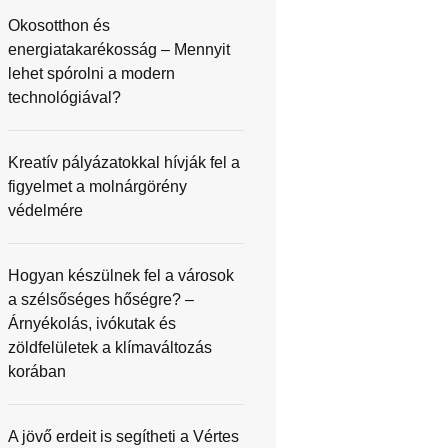
Okosotthon és
energiatakarékosság – Mennyit
lehet spórolni a modern
technológiával?
Kreatív pályázatokkal hívják fel a
figyelmet a molnárgörény
védelmére
Hogyan készülnek fel a városok
a szélsőséges hőségre? –
Árnyékolás, ivókutak és
zöldfelületek a klímaváltozás
korában
A jövő erdeit is segítheti a Vértes