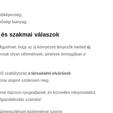
odóképesség,
nőségi faanyag.
 és szakmai válaszok
 a figyelmet, hogy az új környezeti tényezők mellett
új
Vannak olyan vélemények, amelyek önmagában a
lelő szabályozás
a társadalmi elvárások
kmai alapon szülessen meg.
kmai bázison nyugodjanak, és közvetlen iránymutatást,
rdőgazdálkodás számára
”
rárminisztérium közleménye szerint.