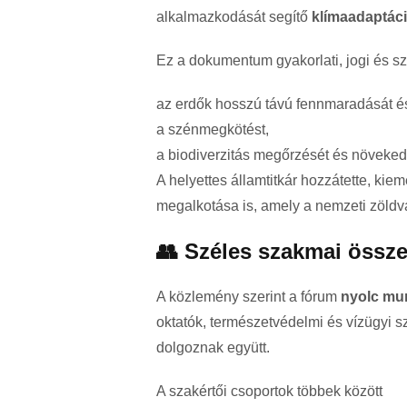
alkalmazkodását segítő
klímaadaptáci
Ez a dokumentum gyakorlati, jogi és sz
az erdők hosszú távú fennmaradását é
a szénmegkötést,
a biodiverzitás megőrzését és növeked
A helyettes államtitkár hozzátette, kiem
megalkotása is, amely a nemzeti zöldva
👥 Széles szakmai össz
A közlemény szerint a fórum
nyolc mu
oktatók, természetvédelmi és vízügyi 
dolgoznak együtt.
A szakértői csoportok többek között