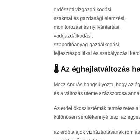
erdészeti vízgazdálkodási,
szakmai és gazdasági elemzési,
monitorozási és nyilvántartási,
vadgazdálkodási,
szaporítóanyag-gazdálkodási,
fejlesztéspolitikai és szabályozási kér
🌡️ Az éghajlatváltozás 
Mocz András hangsúlyozta, hogy az ég
és a változás üteme százszorosa annak,
Az erdei ökoszisztémák természetes a
különösen sérülékennyé teszi az egyes 
az erdőtalajok vízháztartásának romlás