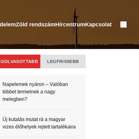
édelem
Zöld rendszám
Hírcentrum
Kapcsolat
EGOLVASOTTABB
LEGFRISSEBB
Napelemek nyáron – Valóban
többet termelnek a nagy
melegben?
Új kutatás mutat rá a magyar
vizes élőhelyek rejtett tartalékaira