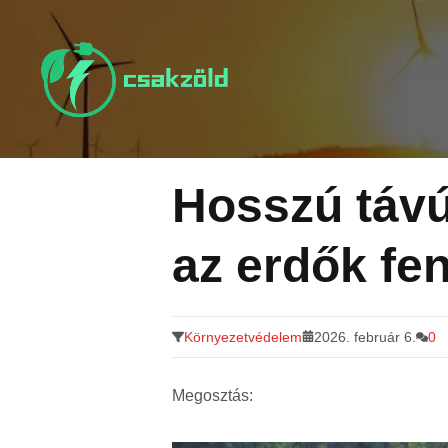
Tovább
a
tartalomra
Hosszú távú
az erdők fe
Környezetvédelem
2026. február 6.
0
Megosztás: