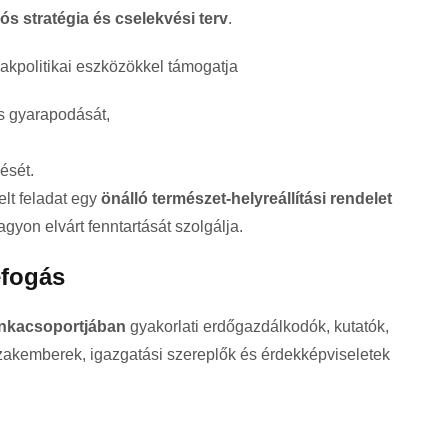
ós stratégia és cselekvési terv
.
akpolitikai eszközökkel támogatja
s gyarapodását,
ését.
elt feladat egy
önálló természet-helyreállítási rendelet
gyon elvárt fenntartását szolgálja.
efogás
nkacsoportjában
gyakorlati erdőgazdálkodók, kutatók,
szakemberek, igazgatási szereplők és érdekképviseletek