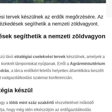
ési tervek készülnek az erdők megőrzésére. Az
ntézkedések segíthetik a nemzeti zöldvagyont.
ések segíthetik a nemzeti zöldvagyon
szú távú
stratégiai cselekvési tervek
készülnek, amelyek a
 konkrét támpontokat nyújtanak. Erről a
Agrárminisztérium
drás
, a tárca erdőkért felelős helyettes államtitkára beszélt
t vadgazdálkodási szakmai konferencián.
tégia készül
ogy a
több mint száz szakértő
részvételével működő
lja, hogy még idén elkészüljön az erdőgazdálkodás