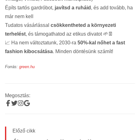
Építs tartós gardróbot,
javítsd a ruháid
, és add tovább, ha
már nem kell
Tudatos vásárlással
csökkentheted a környezeti
terhelést
, és támogathatod az etikus divatot 🌱👖
📈 Ha nem változtatunk, 2030-ra
50%-kal nőhet a fast
fashion kibocsátása
. Minden döntésünk számít!
Forrás:
green.hu
Megosztás:
Előző cikk