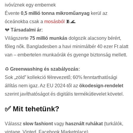
ivóvíznek egy embernek
Évente
0,5 millió tonna mikroműanyag
kerül az
óceánokba csak a
mosásból
🧵🌊
💔
Társadalmi ár:
Világszerte
75 millió munkás
dolgozik alacsony bérért,
főleg nők. Bangladesben a havi minimálbér 40 ezer Ft alatt
van – embertelen munkaórák és gyenge biztonság mellett.
♻️
Greenwashing és szabályozás:
Sok „zöld” kollekció félrevezető; 60% fenntarthatósági
állítás nem igaz. Az EU 2024-től az
ökodesign-rendelet
szerint javíthatóságot és digitális termékútlevelet követel.
✅ Mit tehetünk?
Válassz
slow fashiont
vagy
használt ruhákat
(turkálók,
vintage, Vinted, Facebook Marketplace)