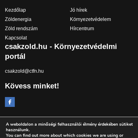
Kezdőlap
Jó hírek
Zöldenergia
Környezetvédelem
Zöld rendszám
Hírcentrum
Kapcsolat
csakzold.hu - Környezetvédelmi
portál
csakzold@ctfn.hu
Kövess minket!
A weboldalon a minőségi felhasználói élmény érdekében sütiket
Copyright © 2024 csakzold.hu. Minden jog fenntartva.
használunk.
You can find out more about which cookies we are using or
Általános Szerződési Feltételek