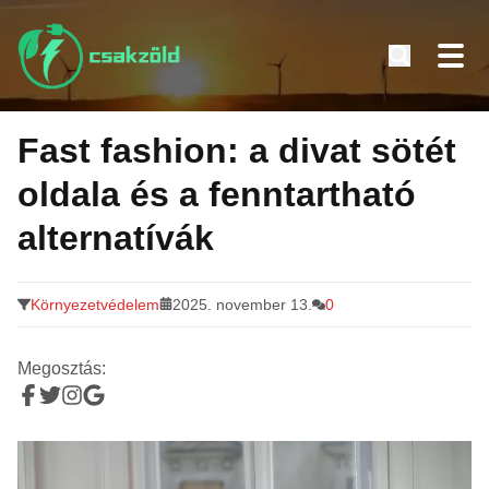
Tovább
a
Fast fashion: a divat sötét
tartalomra
oldala és a fenntartható
alternatívák
Környezetvédelem
2025. november 13.
0
Megosztás: