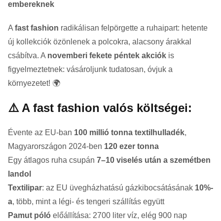
embereknek
A
fast fashion
radikálisan felpörgette a ruhaipart: hetente
új kollekciók özönlenek a polcokra, alacsony árakkal
csábítva. A
novemberi fekete péntek akciók
is
figyelmeztetnek: vásároljunk tudatosan, óvjuk a
környezetet! 🌍
⚠️ A fast fashion valós költségei:
Évente az EU-ban
100 millió tonna textilhulladék
,
Magyarországon 2024-ben
120 ezer tonna
Egy átlagos ruha csupán
7–10 viselés után a szemétben
landol
Textilipar
: az EU üvegházhatású gázkibocsátásának
10%-
a
, több, mint a légi- és tengeri szállítás együtt
Pamut póló
előállítása: 2700 liter víz, elég 900 nap