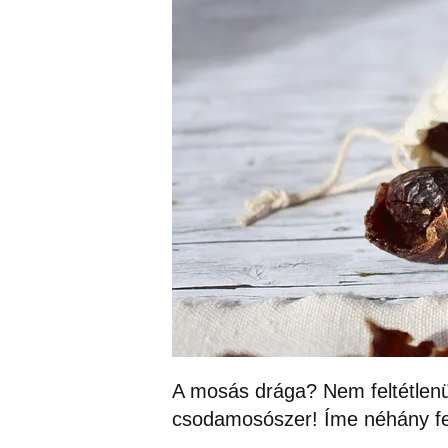
A mosás drága? Nem feltétlenül
csodamosószer! Íme néhány fe