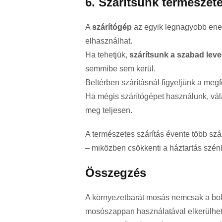
6. Szárítsunk természet
A
szárítógép
az egyik legnagyobb energ
elhasználhat.
Ha tehetjük,
szárítsunk a szabad lev
semmibe sem kerül.
Beltérben szárításnál figyeljünk a megf
Ha mégis szárítógépet használunk, vá
meg teljesen.
A természetes szárítás évente több száz 
– miközben csökkenti a háztartás szén
Összegzés
A környezetbarát mosás nemcsak a bol
mosószappan használatával elkerülhet