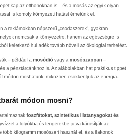
repet kap az otthonokban is – és a mosás az egyik olyan
ással is komoly környezeti hatást érhetünk el.
 a reklámokban népszerű „csodaszerek”, gyakran
amelyek nemcsak a környezetre, hanem az egészségre is
l keletkező hulladék tovább növeli az ökológiai terhelést.
vák – például a
mosódió
vagy a
mosószappan
–
s a pénztárcánkhoz is. Az alábbiakban hat praktikus tippet
át módon moshatunk, miközben csökkentjük az energia-,
etbarát módon mosni?
artalmaznak
foszfátokat, szintetikus illatanyagokat és
vízzel a folyókba és tengerekbe jutva károsítják az
te több kilogramm mosószert használ el, és a flakonok