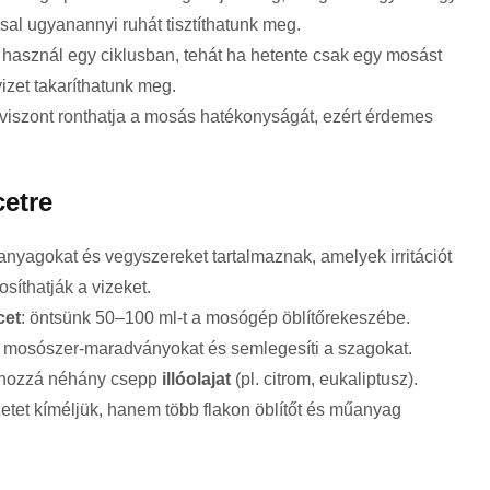
al ugyanannyi ruhát tisztíthatunk meg.
használ egy ciklusban, tehát ha hetente csak egy mosást
izet takaríthatunk meg.
 viszont ronthatja a mosás hatékonyságát, ezért érdemes
cetre
tanyagokat és vegyszereket tartalmaznak, amelyek irritációt
síthatják a vizeket.
cet
: öntsünk 50–100 ml-t a mosógép öblítőrekeszébe.
a a mosószer-maradványokat és semlegesíti a szagokat.
k hozzá néhány csepp
illóolajat
(pl. citrom, eukaliptusz).
tet kíméljük, hanem több flakon öblítőt és műanyag