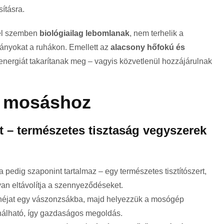
ításra.
zel szemben
biológiailag lebomlanak
, nem terhelik a
ányokat a ruhákon. Emellett az
alacsony hőfokú és
energiát takarítanak meg – vagyis közvetlenül hozzájárulnak
b mosáshoz
 – természetes tisztaság vegyszerek
a pedig szaponint tartalmaz – egy természetes tisztítószert,
an eltávolítja a szennyeződéseket.
héjat egy vászonzsákba, majd helyezzük a mosógép
nálható, így gazdaságos megoldás.