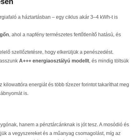
esen
iafaló a háztartásban – egy ciklus akár 3–4 kWh-t is
egőn
, ahol a napfény természetes fertőtlenítő hatású, és
elelő szellőztetésre, hogy elkerüljük a penészedést.
lasszunk
A+++ energiaosztályú modellt
, és mindig töltsük
kilowattóra energiát és több tízezer forintot takaríthat meg
lábnyomát is.
ygónak, hanem a pénztárcánknak is jót tesz. A mosódió és
jük a vegyszereket és a műanyag csomagolást, míg az