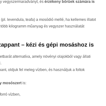
gy vegyszermaradványt, és
érzékeny bőrűek számára is
(pl. levendula, teafa) a mosódió mellé, ha kellemes illatot
e több kilogramm műanyag és vegyszer használatát
zappant – kézi és gépi mosáshoz is
tbarát alternatíva, amely növényi olajokból vagy állati
.
nt, oldjuk fel meleg vízben, és használjuk a foltok
y mosószert
is:
 forró vízben,