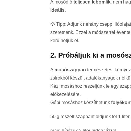
A mosódió
teljesen lebomlik
, nem ha
ideális
.
💡 Tipp: Adjunk néhány csepp illóolajat 
szeretnénk. Ezzel a módszerrel évent
kerülhetjük el.
2. Próbáljuk ki a mosós
A
mosószappan
természetes, környeze
zsírokból készül, adalékanyagok nélkül
Kézi mosáshoz reszeljünk le egy szappa
előkezelésére.
Gépi mosáshoz készíthetünk
folyékon
50 g reszelt szappant oldjunk fel 1 liter
majd hígítsuk 3 liter hideg vízzel.