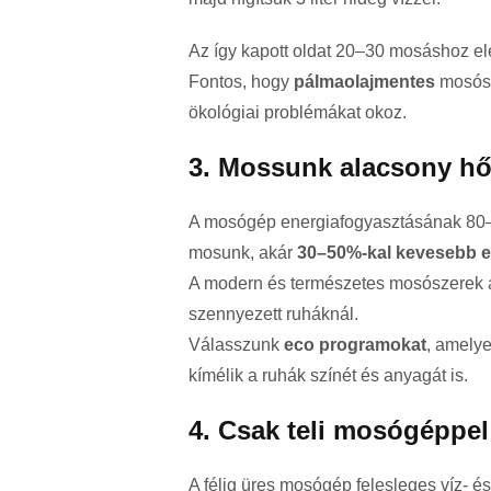
Az így kapott oldat 20–30 mosáshoz e
Fontos, hogy
pálmaolajmentes
mosósz
ökológiai problémákat okoz.
3. Mossunk alacsony hő
A mosógép energiafogyasztásának 80–9
mosunk, akár
30–50%-kal kevesebb e
A modern és természetes mosószerek 
szennyezett ruháknál.
Válasszunk
eco programokat
, amelye
kímélik a ruhák színét és anyagát is.
4. Csak teli mosógéppe
A félig üres mosógép felesleges víz- é