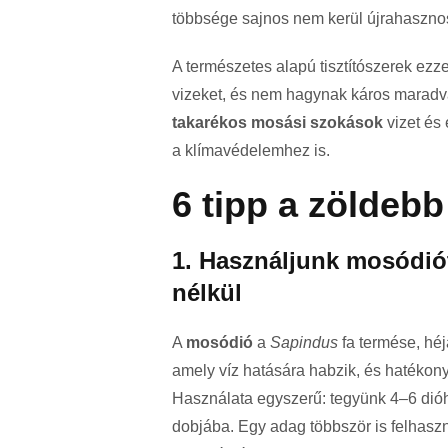
többsége sajnos nem kerül újrahasznos
A természetes alapú tisztítószerek ez
vizeket, és nem hagynak káros maradv
takarékos mosási szokások
vizet és 
a klímavédelemhez is.
6 tipp a zöldeb
1. Használjunk mosódiót
nélkül
A
mosódió
a
Sapindus
fa termése, héj
amely víz hatására habzik, és hatékony
Használata egyszerű: tegyünk 4–6 dió
dobjába. Egy adag többször is felhasz