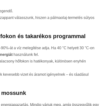
legendő.
appant válasszunk, hiszen a pálmaolaj-termelés súlyos
fokon és takarékos programmal
0%-át a víz melegítése adja. Ha 40 °C helyett 30 °C-on
nergiát
használunk fel.
alacsony hőfokon is hatékonyak, különösen enyhén
k kevesebb vizet és áramot igényelnek – és ráadásul
l mossunk
s energiapazarlás. Mindig várjuk meg, amíg összegyűlik egy