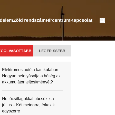
édelem
Zöld rendszám
Hírcentrum
Kapcsolat
EGOLVASOTTABB
LEGFRISSEBB
Elektromos autó a kánikulában –
Hogyan befolyásolja a hőség az
akkumulátor teljesítményét?
Hullócsillagokkal búcsúzik a
július – Két meteorraj érkezik
egyszerre