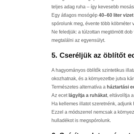
teljes adag ruha – így kevesebb mosáss
Egy átlagos mosógép
40–60 liter vizet
spórolunk meg, évente több köbméter v
Ne feledjük: a túlzottan megtömött dob
megtalálni az egyensúlyt.
5. Cseréljük az öblítőt e
A hagyományos öblítők szintetikus illa
okozhatnak, és a környezetbe jutva káro
Természetes alternatíva a
háztartási e
Az ecet
lágyítja a ruhákat
, eltávolítj
Ha kellemes illatot szeretnénk, adjun
Ezzel a módszerrel nemcsak a környeze
hulladékot is megspórolunk.