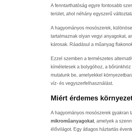
A fenntarthatóság egyre fontosabb sze
terület, ahol néhány egyszerű változtat
A hagyományos mosószerek, különösen
tartalmaznak olyan vegyi anyagokat, 
károsak. Ráadásul a műanyag flakonokbó
Ezzel szemben a természetes alternatí
kíméletesek a bolygóhoz, a bőrünkhöz é
mutatunk be, amelyekkel környezetbar
víz- és vegyszerfelhasználást.
Miért érdemes környez
A hagyományos mosószerek gyakran t
mikroműanyagokat
, amelyek a szenny
élővilágot. Egy átlagos háztartás éven