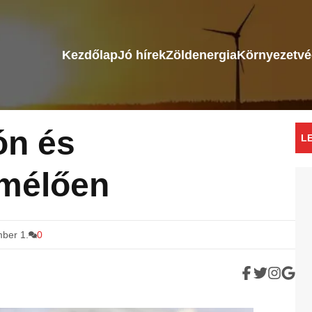
Kezdőlap
Jó hírek
Zöldenergia
Környezetv
ón és
L
ímélően
ber 1.
0