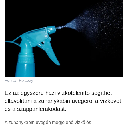
Forrás: Pixabay
Ez az egyszerű házi vízkőtelenítő segíthet
eltávolítani a zuhanykabin üvegéről a vízkövet
és a szappanlerakódást.
A zuhanykabin üvegén megjelenő vízkő és