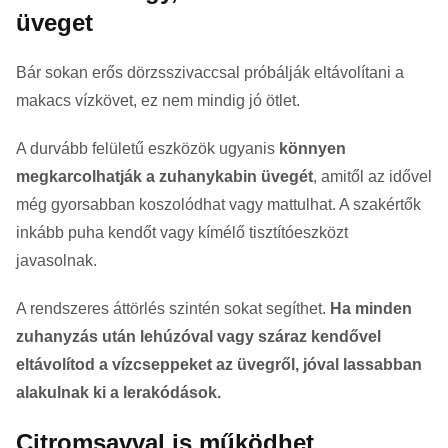
üveget
Bár sokan erős dörzsszivaccsal próbálják eltávolítani a
makacs vízkövet, ez nem mindig jó ötlet.
A durvább felületű eszközök ugyanis
könnyen
megkarcolhatják a zuhanykabin üvegét
, amitől az idővel
még gyorsabban koszolódhat vagy mattulhat. A szakértők
inkább puha kendőt vagy kímélő tisztítóeszközt
javasolnak.
A rendszeres áttörlés szintén sokat segíthet.
Ha minden
zuhanyzás után lehúzóval vagy száraz kendővel
eltávolítod a vízcseppeket az üvegről, jóval lassabban
alakulnak ki a lerakódások.
Citromsavval is működhet