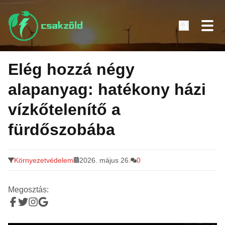
Tovább
a
Elég hozzá négy
tartalomra
alapanyag: hatékony házi
vízkőtelenítő a
fürdőszobába
Környezetvédelem
2026. május 26.
0
Megosztás: