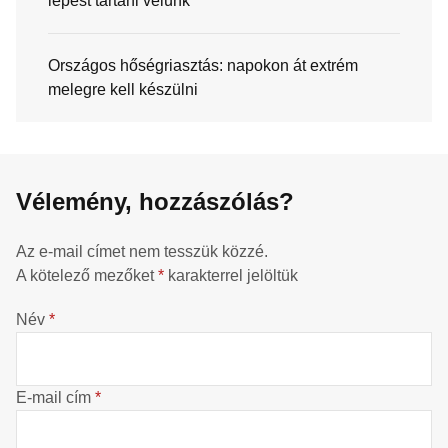
lépést tartani velünk
Országos hőségriasztás: napokon át extrém
melegre kell készülni
Vélemény, hozzászólás?
Az e-mail címet nem tesszük közzé.
A kötelező mezőket
*
karakterrel jelöltük
Név
*
E-mail cím
*