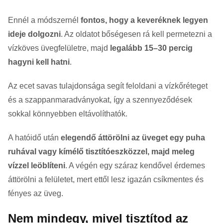
Ennél a módszernél
fontos, hogy a keveréknek legyen
ideje dolgozni
. Az oldatot bőségesen rá kell permetezni a
vízköves üvegfelületre, majd
legalább 15–30 percig
hagyni kell hatni
.
Az ecet savas tulajdonsága segít feloldani a vízkőréteget
és a szappanmaradványokat, így a szennyeződések
sokkal könnyebben eltávolíthatók.
A hatóidő után
elegendő áttörölni az üveget egy puha
ruhával vagy kímélő tisztítóeszközzel, majd meleg
vízzel leöblíteni
. A végén egy száraz kendővel érdemes
áttörölni a felületet, mert ettől lesz igazán csíkmentes és
fényes az üveg.
Nem mindegy, mivel tisztítod az