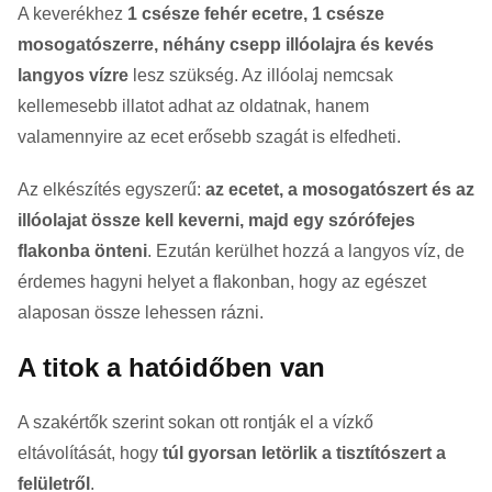
A keverékhez
1 csésze fehér ecetre, 1 csésze
mosogatószerre, néhány csepp illóolajra és kevés
langyos vízre
lesz szükség. Az illóolaj nemcsak
kellemesebb illatot adhat az oldatnak, hanem
valamennyire az ecet erősebb szagát is elfedheti.
Az elkészítés egyszerű:
az ecetet, a mosogatószert és az
illóolajat össze kell keverni, majd egy szórófejes
flakonba önteni
. Ezután kerülhet hozzá a langyos víz, de
érdemes hagyni helyet a flakonban, hogy az egészet
alaposan össze lehessen rázni.
A titok a hatóidőben van
A szakértők szerint sokan ott rontják el a vízkő
eltávolítását, hogy
túl gyorsan letörlik a tisztítószert a
felületről
.