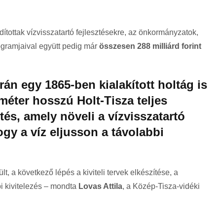
rdítottak vízvisszatartó fejlesztésekre, az önkormányzatok,
ogramjaival együtt pedig már
összesen 288 milliárd forint
án egy 1865-ben kialakított holtág is
ométer hosszú Holt-Tisza teljes
ztés, amely növeli a vízvisszatartó
ogy a víz eljusson a távolabbi
t, a következő lépés a kiviteli tervek elkészítése, a
i kivitelezés – mondta
Lovas Attila
, a Közép-Tisza-vidéki