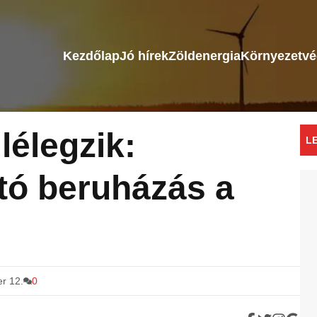
Kezdőlap
Jó hírek
Zöldenergia
Környezetv
 lélegzik:
L
rtó beruházás a
er 12.
0