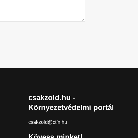
csakzold.hu -
Környezetvédelmi portál
csakzold@ctfn.hu
Kövess minket!