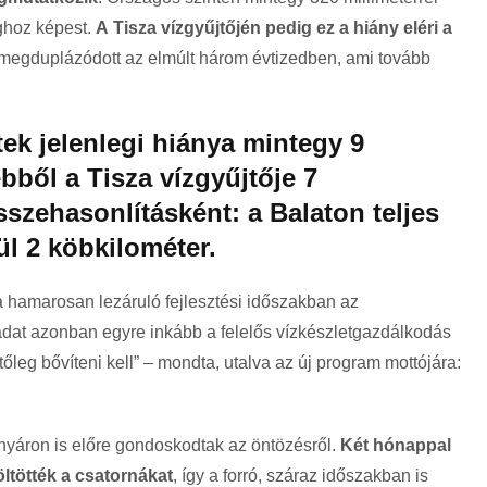
ghoz képest.
A Tisza vízgyűjtőjén pedig ez a hiány eléri a
s megduplázódott az elmúlt három évtizedben, ami tovább
etek jelenlegi hiánya mintegy 9
bből a Tisza vízgyűjtője 7
sszehasonlításként: a Balaton teljes
l 2 köbkilométer.
 hamarosan lezáruló fejlesztési időszakban az
ladat azonban egyre inkább a felelős vízkészletgazdálkodás
tőleg bővíteni kell” – mondta, utalva az új program mottójára:
n nyáron is előre gondoskodtak az öntözésről.
Két hónappal
öltötték a csatornákat
, így a forró, száraz időszakban is