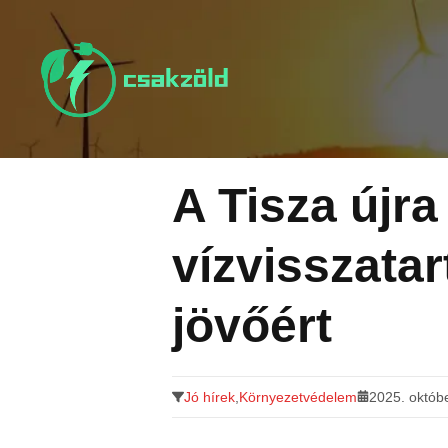
Tovább
a
tartalomra
A Tisza újra
vízvisszata
jövőért
Jó hírek
,
Környezetvédelem
2025. októb