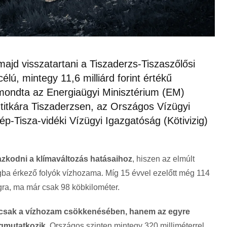
majd visszatartani a Tiszaderzs-Tiszaszőlősi
célú, mintegy 11,6 milliárd forint értékű
mondta az Energiaügyi Minisztérium (EM)
mtitkára Tiszaderzsen, az Országos Vízügyi
-Tisza-vidéki Vízügyi Igazgatóság (Kötivizig)
azkodni a klímaváltozás hatásaihoz
, hiszen az elmúlt
ba érkező folyók vízhozama. Míg 15 évvel ezelőtt még 114
gra, ma már csak 98 köbkilométer.
csak a vízhozam csökkenésében, hanem az egyre
gmutatkozik
. Országos szinten mintegy 320 milliméterrel