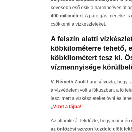
kevesebb eső esik a harmincéves átla
400 millimétert
. A párolgás mértéke i
csökkenti a vízkészleteket.
A felszín alatti vízkészl
köbkilométerre tehető, e
köbkilométert tesz ki. Ö
vízmennyisége körülbelü
V. Németh Zsolt
hangsúlyozta, hogy „a
árvízvédelem volt a fókuszban, a fő fe
lesz, mert a vízkészleteket óvni és lehe
„
Vizet a tájba!
”
Az államtitkár felidézte, hogy már idé
az öntözési szezon kezdete előtt felt