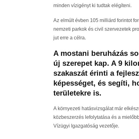
minden vízigényt ki tudtak elégíteni.
Az elmúlt évben 105 milliárd forintot fo
nemzeti parkok és civil szervezetek pr
jut erre a célra.
A mostani beruházás sor
új szerepet kap. A 9 kil
szakaszát érinti a fejles
képességet, és segíti, h
területekre is.
A környezeti hatásvizsgálat már elkészül
közbeszerzés lefolytatása és a mielőbb
Vízügyi Igazgatóság vezetője.