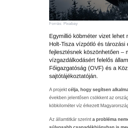
Forrás: Pixabay
Egymillió köbméter vizet lehet 
Holt-Tisza vízpótló és tározási 
fejlesztésnek köszönhetően – 
vízgazdálkodásért felelős álla
Főigazgatóság (OVF) és a Közép
sajtótájékoztatóján.
A projekt
célja, hogy segítsen alkalm
években jelentősen csökkent az ország
köbkilométer víz érkezett Magyarorszá
Az államtitkár szerint
a probléma nem
súlyosabb csapadékhiányban is me