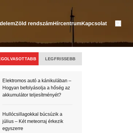
édelem
Zöld rendszám
Hírcentrum
Kapcsolat
EGOLVASOTTABB
LEGFRISSEBB
Elektromos autó a kánikulában –
Hogyan befolyásolja a hőség az
akkumulátor teljesítményét?
Hullócsillagokkal búcsúzik a
július – Két meteorraj érkezik
egyszerre