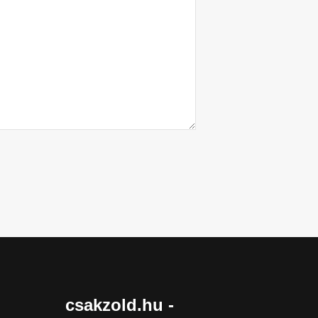
csakzold.hu -