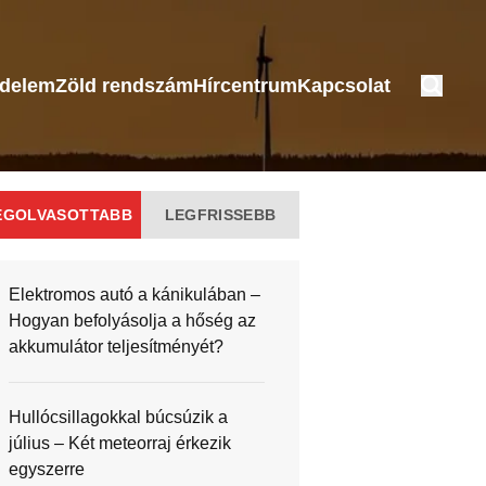
édelem
Zöld rendszám
Hírcentrum
Kapcsolat
EGOLVASOTTABB
LEGFRISSEBB
Elektromos autó a kánikulában –
Hogyan befolyásolja a hőség az
akkumulátor teljesítményét?
Hullócsillagokkal búcsúzik a
július – Két meteorraj érkezik
egyszerre