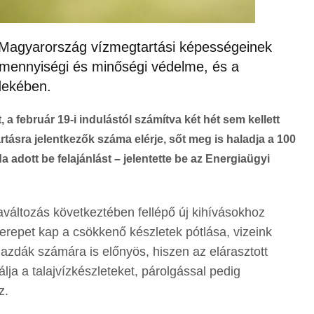
a Magyarország vízmegtartási képességeinek
k mennyiségi és minőségi védelme, és a
dekében.
a február 19-i indulástól számítva két hét sem kellett
tásra jelentkezők száma elérje, sőt meg is haladja a 100
a adott be felajánlást – jelentette be az Energiaügyi
változás következtében fellépő új kihívásokhoz
repet kap a csökkenő készletek pótlása, vizeink
gazdák számára is előnyös, hiszen az elárasztott
álja a talajvízkészleteket, párolgással pedig
z.