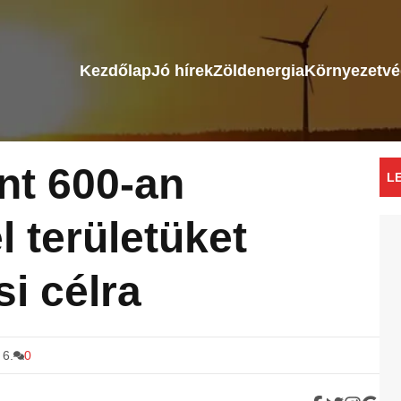
Kezdőlap
Jó hírek
Zöldenergia
Környezetv
nt 600-an
L
l területüket
i célra
 6.
0