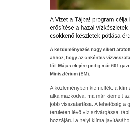
A Vizet a Tájba! program célj
erősítése a hazai vízkészlete
csökkenő készletek pótlása ér
A kezdeményezés nagy sikert aratott, 
ahhoz, hogy az önkéntes vízvisszatar
főt. Május elejére pedig már 601 gazd
Minisztérium (EM).
A közleményben kiemelték: a klíma
alkalmazkodva, ma már kiemelt sze
jobb visszatartása. A lehetőség a 
területen lévő víz szivárgással tápl
hozzájárul a helyi klíma javításáho