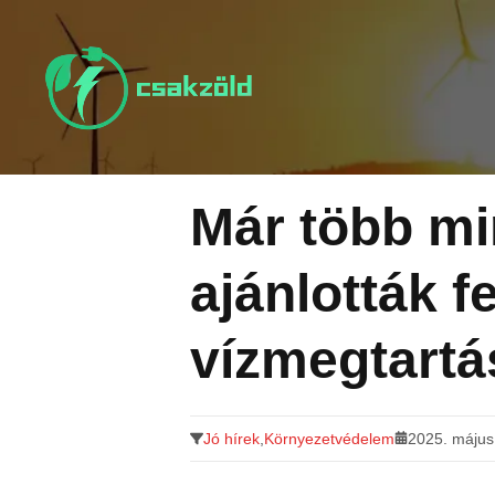
Tovább
a
tartalomra
Már több mi
ajánlották fe
vízmegtartás
Jó hírek
,
Környezetvédelem
2025. május