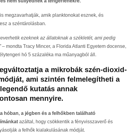
és nem süllyednek a tengerfenékre.
 is megzavarhatják, amik planktonokat esznek, és
vesz a széntárolásban.
verhetik ezeknek az állatoknak a székletét, ami pedig
”
– mondta Tracy Mincer, a Florida Atlanti Egyetem docense,
mélytengeri hó 5 százaléka ma műanyagból áll.
gváltoztatja a mikrobák szén-dioxid-
 módját, ami szintén felmelegítheti a
elegendő kutatás annak
pontosan mennyire.
a hóban, a jégben és a felhőkben található
límánkat
azáltal, hogy csökkentik a fényvisszaverő és
lyásolják a felhők kialakulásának módját.