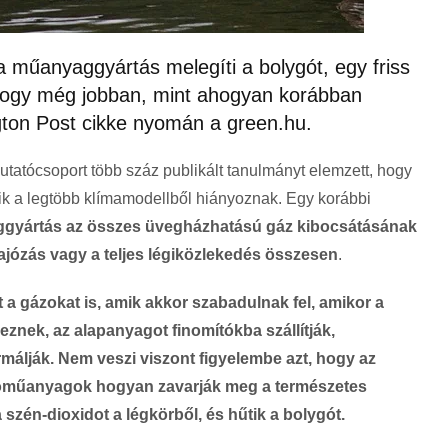
a műanyaggyártás melegíti a bolygót, egy friss
 hogy még jobban, mint ahogyan korábban
gton Post cikke nyomán a green.hu.
kutatócsoport több száz publikált tanulmányt elemzett, hogy
k a legtöbb klímamodellből hiányoznak. Egy korábbi
gyártás az összes üvegházhatású gáz kibocsátásának
 hajózás vagy a teljes légiközlekedés összesen
.
 a gázokat is, amik akkor szabadulnak fel, amikor a
geznek, az alapanyagot finomítókba szállítják,
málják.
Nem veszi viszont figyelembe azt, hogy az
kroműanyagok hogyan zavarják meg a természetes
szén-dioxidot a légkörből, és hűtik a bolygót.