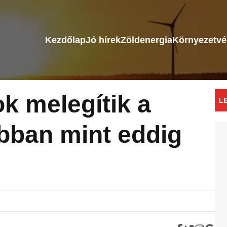
Kezdőlap
Jó hírek
Zöldenergia
Környezetv
 melegítik a
L
obban mint eddig