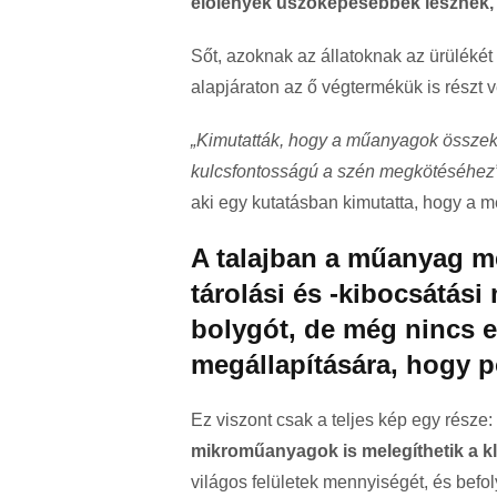
élőlények úszóképesebbek lesznek, 
Sőt, azoknak az állatoknak az ürülékét
alapjáraton az ő végtermékük is részt 
„Kimutatták, hogy a műanyagok összeke
kulcsfontosságú a szén megkötéséhez
aki egy kutatásban kimutatta, hogy a 
A talajban a műanyag me
tárolási és -kibocsátási
bolygót, de még nincs 
megállapítására, hogy 
Ez viszont csak a teljes kép egy része:
mikroműanyagok is melegíthetik a k
világos felületek mennyiségét, és befo