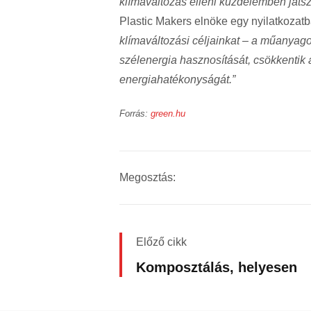
klímaváltozás elleni küzdelemben játsz
Plastic Makers elnöke egy nyilatkozat
klímaváltozási céljainkat – a műanyago
szélenergia hasznosítását, csökkentik a
energiahatékonyságát.”
Forrás:
green.hu
Megosztás:
Előző cikk
Komposztálás, helyesen