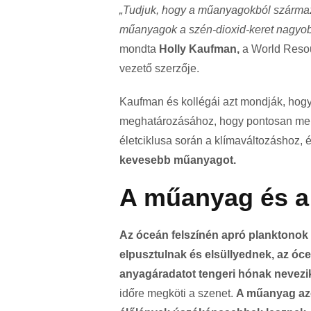
„Tudjuk, hogy a műanyagokból származ
műanyagok a szén-dioxid-keret nagyobb r
mondta
Holly Kaufman,
a World Resour
vezető szerzője.
Kaufman és kollégái azt mondják, hog
meghatározásához, hogy pontosan men
életciklusa során a klímaváltozáshoz, 
kevesebb műanyagot.
A műanyag és a 
Az óceán felszínén apró planktonok 
elpusztulnak és elsüllyednek, az óce
anyagáradatot tengeri hónak nevezi
időre megköti a szenet.
A műanyag azo