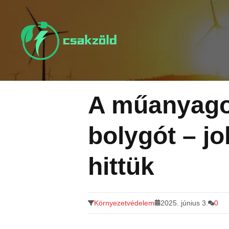
Tovább
a
tartalomra
A műanyagok
bolygót – j
hittük
Környezetvédelem
2025. június 3.
0