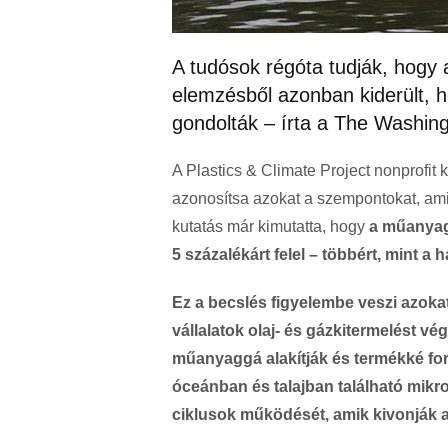
A tudósok régóta tudják, hogy 
elemzésből azonban kiderült,
gondolták – írta a The Washin
A Plastics & Climate Project nonprofit 
azonosítsa azokat a szempontokat, ami
kutatás már kimutatta, hogy
a műanyag
5 százalékárt felel – többért, mint a
Ez a becslés figyelembe veszi azokat
vállalatok olaj- és gázkitermelést vé
műanyaggá alakítják és termékké for
óceánban és talajban található mi
ciklusok működését, amik kivonják a 