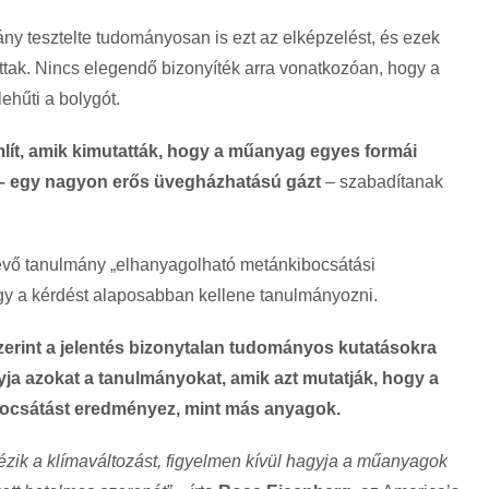
ány tesztelte tudományosan is ezt az elképzelést, és ezek
ttak. Nincs elegendő bizonyíték arra vonatkozóan, hogy a
lehűti a bolygót.
mlít, amik kimutatták, hogy a műanyag egyes formái
 – egy nagyon erős üvegházhatású gázt
– szabadítanak
lévő tanulmány „elhanyagolható metánkibocsátási
hogy a kérdést alaposabban kellene tanulmányozni.
erint a jelentés bizonytalan tudományos kutatásokra
yja azokat a tanulmányokat, amik azt mutatják, hogy a
ocsátást eredményez, mint más anyagok.
ézik a klímaváltozást, figyelmen kívül hagyja a műanyagok