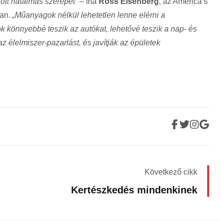
ott hatalmas szerepét”
– írta
Ross Eisenberg
, az America’s
ban.
„Műanyagok nélkül lehetetlen lenne elérni a
k könnyebbé teszik az autókat, lehetővé teszik a nap- és
z élelmiszer-pazarlást, és javítják az épületek
Következő cikk
Kertészkedés mindenkinek