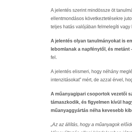
A jelentés szerint mindössze öt tanulm
ellentmondásos következtetésekre juto
teljes hatás valójában felmelegíti vagy 
A jelentés olyan tanulmányokat is e
lebomlanak a napfénytől, és metánt
fel.
A jelentés elismeri, hogy néhány meg
intenzitásokat” mért, de azzal érvel, 
A műanyagipari csoportok vezetői sz
támaszkodik, és figyelmen kívül hag
műanyaggyártás néha kevesebb kib
„Az az állítás, hogy a műanyagok előid