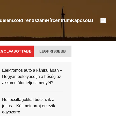
édelem
Zöld rendszám
Hírcentrum
Kapcsolat
EGOLVASOTTABB
LEGFRISSEBB
Elektromos autó a kánikulában –
Hogyan befolyásolja a hőség az
akkumulátor teljesítményét?
Hullócsillagokkal búcsúzik a
július – Két meteorraj érkezik
egyszerre