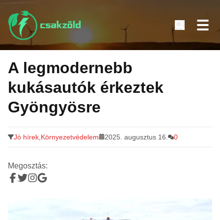
Tovább
a
A legmodernebb
tartalomra
kukásautók érkeztek
Gyöngyösre
Jó hírek
,
Környezetvédelem
2025. augusztus 16.
0
Megosztás: