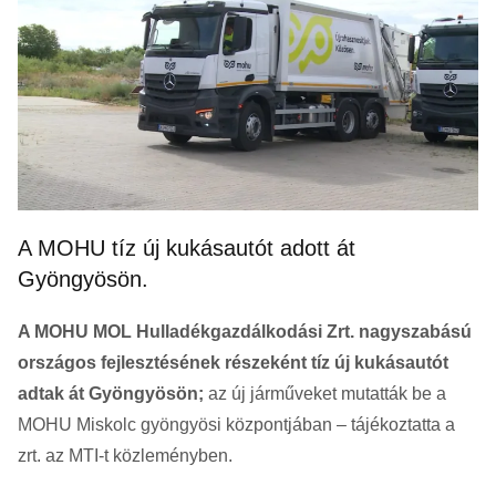
A MOHU tíz új kukásautót adott át
Gyöngyösön.
A MOHU MOL Hulladékgazdálkodási Zrt. nagyszabású
országos fejlesztésének részeként tíz új kukásautót
adtak át Gyöngyösön;
az új járműveket mutatták be a
MOHU Miskolc gyöngyösi központjában – tájékoztatta a
zrt. az MTI-t közleményben.