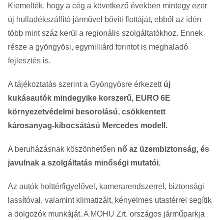
Kiemelték, hogy a cég a következő években mintegy ezer
új hulladékszállító járművel bővíti flottáját, ebből az idén
több mint száz kerül a regionális szolgáltatókhoz. Ennek
része a gyöngyösi, egymilliárd forintot is meghaladó
fejlesztés is.
A tájékoztatás szerint a Gyöngyösre érkezett
új
kukásautók mindegyike korszerű, EURO 6E
környezetvédelmi besorolású, csökkentett
károsanyag-kibocsátású Mercedes modell.
A beruházásnak köszönhetően
nő az üzembiztonság, és
javulnak a szolgáltatás minőségi mutatói.
Az autók holttérfigyelővel, kamerarendszerrel, biztonsági
lassítóval, valamint klimatizált, kényelmes utastérrel segítik
a dolgozók munkáját. A MOHU Zrt. országos járműparkja