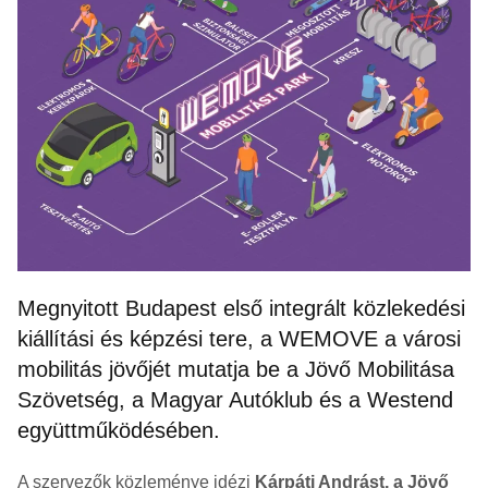
Megnyitott Budapest első integrált közlekedési
kiállítási és képzési tere, a WEMOVE a városi
mobilitás jövőjét mutatja be a Jövő Mobilitása
Szövetség, a Magyar Autóklub és a Westend
együttműködésében.
A szervezők közleménye idézi
Kárpáti Andrást, a Jövő