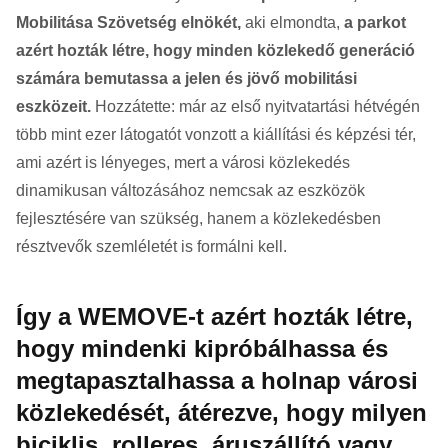
Mobilitása Szövetség elnökét,
aki elmondta,
a parkot
azért hozták létre, hogy minden közlekedő generáció
számára bemutassa a jelen és jövő mobilitási
eszközeit.
Hozzátette: már az első nyitvatartási hétvégén
több mint ezer látogatót vonzott a kiállítási és képzési tér,
ami azért is lényeges, mert a városi közlekedés
dinamikusan változásához nemcsak az eszközök
fejlesztésére van szükség, hanem a közlekedésben
résztvevők szemléletét is formálni kell.
Így a WEMOVE-t azért hozták létre,
hogy mindenki kipróbálhassa és
megtapasztalhassa a holnap városi
közlekedését, átérezve, hogy milyen
biciklis, rolleres, áruszállító vagy