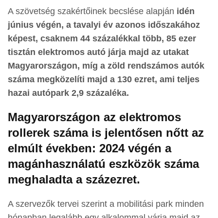
A szövetség szakértőinek becslése alapján
idén
június végén, a tavalyi év azonos időszakához
képest, csaknem 44 százalékkal több, 85 ezer
tisztán elektromos autó járja majd az utakat
Magyarországon, míg a zöld rendszámos autók
száma megközelíti majd a 130 ezret, ami teljes
hazai autópark 2,9 százaléka.
Magyarországon az elektromos
rollerek száma is jelentősen nőtt az
elmúlt években: 2024 végén a
magánhasználatú eszközök száma
meghaladta a százezret.
A szervezők tervei szerint a mobilitási park minden
hónapban legalább egy alkalommal várja majd az