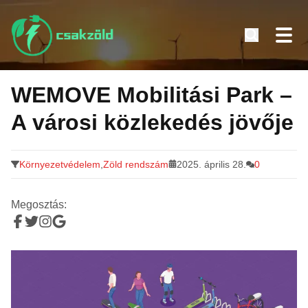
Tovább
a
WEMOVE Mobilitási Park –
tartalomra
A városi közlekedés jövője
Környezetvédelem
,
Zöld rendszám
2025. április 28.
0
Megosztás: