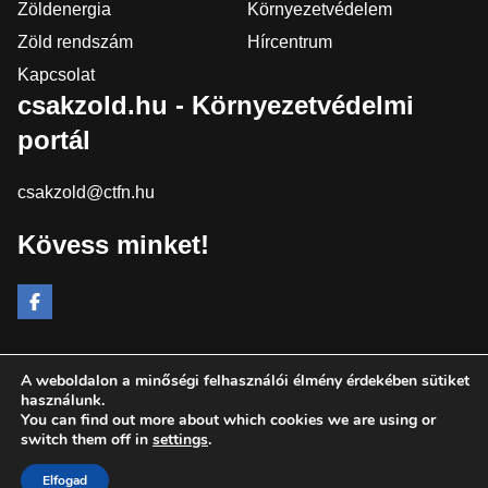
Zöldenergia
Környezetvédelem
Zöld rendszám
Hírcentrum
Kapcsolat
csakzold.hu - Környezetvédelmi
portál
csakzold@ctfn.hu
Kövess minket!
A weboldalon a minőségi felhasználói élmény érdekében sütiket
Copyright © 2024 csakzold.hu. Minden jog fenntartva.
használunk.
You can find out more about which cookies we are using or
Általános Szerződési Feltételek
switch them off in
settings
.
Adatkezelési Nyilatkozat
Moderálási elvek
Elfogad
Impresszum