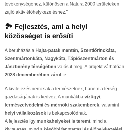
tevékenységéhez, különösen a Natura 2000 területeken
zajló aktív élőhelykezeléshez.”
🏞️ Fejlesztés, ami a helyi
közösséget is erősíti
A beruházás a
Hajta-patak mentén, Szentlőrinckáta,
Szentmártonkáta, Nagykáta, Tápiószentmárton és
Jászberény térségében
valósul meg. A projekt várhatóan
2028 decemberében zárul
le.
A kivitelezés nemcsak a természetnek, hanem a térség
gazdaságának is kedvez. A munkákba
vízügyi,
természetvédelmi és mérnöki szakemberek
, valamint
helyi vállalkozások
is bekapcsolódnak.
A fejlesztés így
munkahelyeket is teremt
, mind a
kivitelezés, mind a későbbi fenntartási és élőhelykezelési