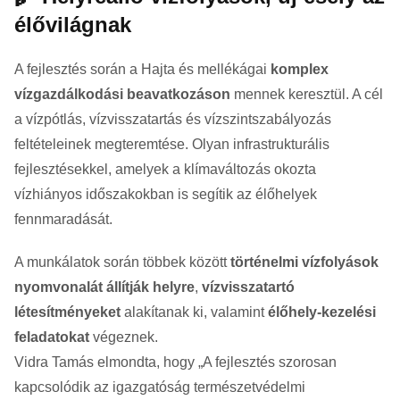
élővilágnak
A fejlesztés során a Hajta és mellékágai
komplex
vízgazdálkodási beavatkozáson
mennek keresztül. A cél
a vízpótlás, vízvisszatartás és vízszintszabályozás
feltételeinek megteremtése. Olyan infrastrukturális
fejlesztésekkel, amelyek a klímaváltozás okozta
vízhiányos időszakokban is segítik az élőhelyek
fennmaradását.
A munkálatok során többek között
történelmi vízfolyások
nyomvonalát állítják helyre
,
vízvisszatartó
létesítményeket
alakítanak ki, valamint
élőhely-kezelési
feladatokat
végeznek.
Vidra Tamás elmondta, hogy „A fejlesztés szorosan
kapcsolódik az igazgatóság természetvédelmi