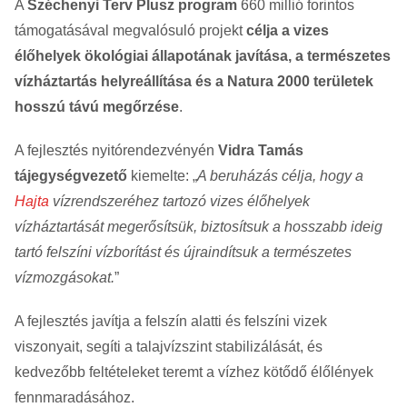
A
Széchenyi Terv Plusz program
660 millió forintos
támogatásával megvalósuló projekt
célja a vizes
élőhelyek ökológiai állapotának javítása, a természetes
vízháztartás helyreállítása és a Natura 2000 területek
hosszú távú megőrzése
.
A fejlesztés nyitórendezvényén
Vidra Tamás
tájegységvezető
kiemelte: „
A beruházás célja, hogy a
Hajta
vízrendszeréhez tartozó vizes élőhelyek
vízháztartását megerősítsük, biztosítsuk a hosszabb ideig
tartó felszíni vízborítást és újraindítsuk a természetes
vízmozgásokat.
”
A fejlesztés javítja a felszín alatti és felszíni vizek
viszonyait, segíti a talajvízszint stabilizálását, és
kedvezőbb feltételeket teremt a vízhez kötődő élőlények
fennmaradásához.