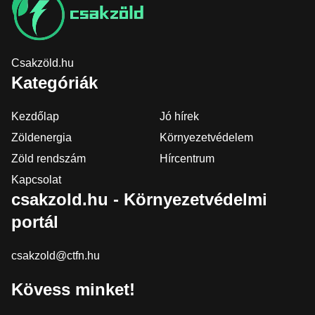
Csakzöld.hu
Kategóriák
Kezdőlap
Jó hírek
Zöldenergia
Környezetvédelem
Zöld rendszám
Hírcentrum
Kapcsolat
csakzold.hu - Környezetvédelmi
portál
csakzold@ctfn.hu
Kövess minket!