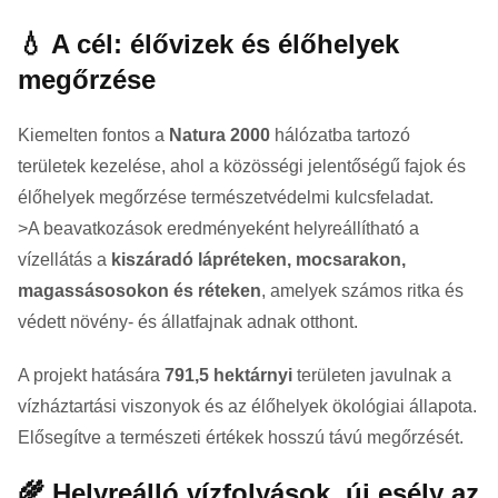
💧 A cél: élővizek és élőhelyek
megőrzése
Kiemelten fontos a
Natura 2000
hálózatba tartozó
területek kezelése, ahol a közösségi jelentőségű fajok és
élőhelyek megőrzése természetvédelmi kulcsfeladat.
>A beavatkozások eredményeként helyreállítható a
vízellátás a
kiszáradó lápréteken, mocsarakon,
magassásosokon és réteken
, amelyek számos ritka és
védett növény- és állatfajnak adnak otthont.
A projekt hatására
791,5 hektárnyi
területen javulnak a
vízháztartási viszonyok és az élőhelyek ökológiai állapota.
Elősegítve a természeti értékek hosszú távú megőrzését.
🌾 Helyreálló vízfolyások, új esély az