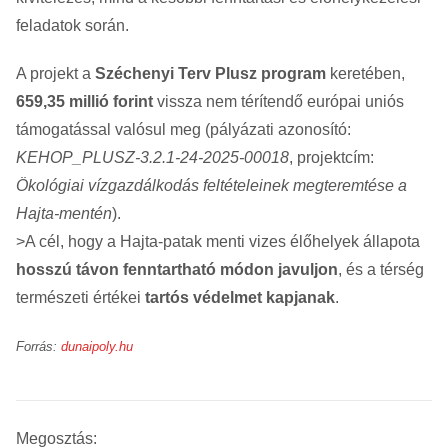
feladatok során.
A projekt a
Széchenyi Terv Plusz program
keretében,
659,35 millió forint
vissza nem térítendő európai uniós
támogatással valósul meg (pályázati azonosító:
KEHOP_PLUSZ-3.2.1-24-2025-00018
, projektcím:
Ökológiai vízgazdálkodás feltételeinek megteremtése a
Hajta-mentén
).
>A cél, hogy a Hajta-patak menti vizes élőhelyek állapota
hosszú távon fenntartható módon javuljon
, és a térség
természeti értékei
tartós védelmet kapjanak
.
Forrás:
dunaipoly.hu
Megosztás: