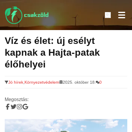
Tovább
a
Víz és élet: új esélyt
tartalomra
kapnak a Hajta-patak
élőhelyei
Jó hírek
,
Környezetvédelem
2025. október 18.
0
Megosztás: