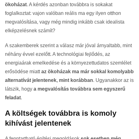
ökoházat
. A kérdés azonban továbbra is sokakat
foglalkoztat: vajon valóban reális ma egy ilyen otthon
megvalósítása, vagy még mindig inkább csak idealista
elképzelésnek számít?
A szakemberek szerint a válasz már jóval árnyaltabb, mint
néhány évvel ezelőtt. A technológiai fejlődés, az
energiaárak emelkedése és a környezettudatos szemlélet
erősödése miatt
az ökoházak ma már sokkal komolyabb
alternatívát jelentenek, mint korábban
. Ugyanakkor az is
látszik, hogy
a megvalósítás továbbra sem egyszerű
feladat
.
A költségek továbbra is komoly
kihívást jelentenek
A fenntartható építési megoldások
sok esetben még