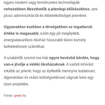
egyes modern vagy természetes technológiák
nehezebben illeszthetők a jelenlegi előírásokhoz
, ami
plusz adminisztrációt és többletköltséget jelenthet.
Ugyanakkor ezekben a térségekben az ingatlanok
értéke is magasabb
, ezért egy jól megépített,
energiatakarékos ökoház hosszabb távon komoly
befektetésnek számíthat.
A szakértők szerint ma már
egyre kevésbé kérdés, hogy
van-e jövője a vidéki ökoházaknak
. A valódi kihívást
inkább az jelenti, hogy az építtetők mennyire tudatosan,
átgondoltan és reális költségvetéssel vágnak bele egy
ilyen projektbe.
Forrás:
green.hu