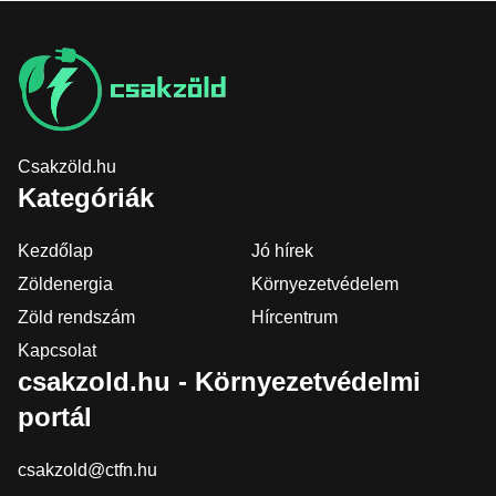
Csakzöld.hu
Kategóriák
Kezdőlap
Jó hírek
Zöldenergia
Környezetvédelem
Zöld rendszám
Hírcentrum
Kapcsolat
csakzold.hu - Környezetvédelmi
portál
csakzold@ctfn.hu