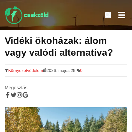
Tovább
a
Vidéki ökoházak: álom
tartalomra
vagy valódi alternatíva?
Környezetvédelem
2026. május 28.
0
Megosztás: