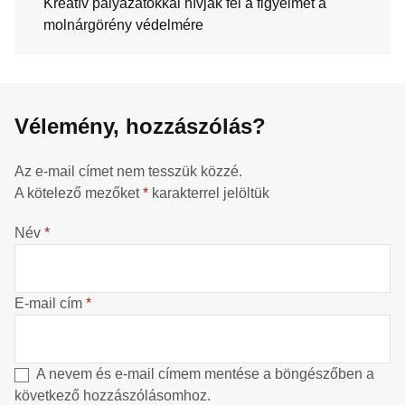
Kreatív pályázatokkal hívják fel a figyelmet a
molnárgörény védelmére
Vélemény, hozzászólás?
Az e-mail címet nem tesszük közzé.
A kötelező mezőket
*
karakterrel jelöltük
Név
*
E-mail cím
*
A nevem és e-mail címem mentése a böngészőben a
következő hozzászólásomhoz.