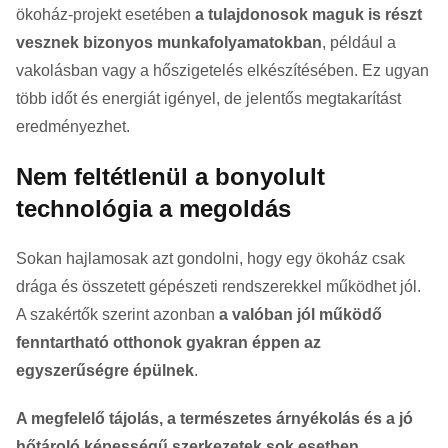
ökoház-projekt esetében
a tulajdonosok maguk is részt
vesznek bizonyos munkafolyamatokban
, például a
vakolásban vagy a hőszigetelés elkészítésében. Ez ugyan
több időt és energiát igényel, de jelentős megtakarítást
eredményezhet.
Nem feltétlenül a bonyolult
technológia a megoldás
Sokan hajlamosak azt gondolni, hogy egy ökoház csak
drága és összetett gépészeti rendszerekkel működhet jól.
A szakértők szerint azonban
a valóban jól működő
fenntartható otthonok gyakran éppen az
egyszerűségre épülnek
.
A megfelelő tájolás, a természetes árnyékolás és a jó
hőtároló képességű szerkezetek sok esetben