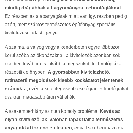
mindig drágábbak a hagyományos technológiáknál
.
Ez részben az alapanyagárak miatt van így, részben pedig
azért, mert számos természetes építőanyag speciális
kivitelezési tudást igényel.
A szalma, a vályog vagy a kenderbeton egyre többször
kerül szóba az ökoházaknál, a kivitelezők azonban sok
esetben továbbra is inkább a megszokott technológiákat
részesítik előnyben.
A gyorsabban kivitelezhető,
rutinszerű megoldások kisebb kockázatot jelentenek
számukra
, ezért a különlegesebb ökológiai technológiákat
gyakran magasabb áron vállalják.
A szakemberhiány szintén komoly probléma.
Kevés az
olyan kivitelező, aki valóban tapasztalt a természetes
anyagokkal történő építésben
, emiatt sok beruházó már