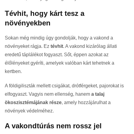
Tévhit, hogy kárt tesz a
növényekben
Sokan még mindig úgy gondolják, hogy a vakond a
növényeket rágja. Ez
tévhit
. A vakond kizárólag állati
eredetű táplálékot fogyaszt. Sőt, éppen azokat az
élőlényeket gyéríti, amelyek valóban kárt tehetnek a
kertben.
A földigiliszták mellett csigákat, drótférgeket, pajorokat is
elfogyaszt. Vagyis nem ellenség, hanem
a talaj
ökoszisztémájának része
, amely hozzájárulhat a
növények védelméhez.
A vakondtúrás nem rossz jel