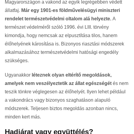
Magyarországon a vakond az egyik legrégebben védett
állatfaj.
Már egy 1901-es földművelésügyi miniszteri
rendelet természetvédelmi oltalom alá helyezte.
A
természet védelméről szóló 1996. évi LIII. törvény
kimondja, hogy nemcsak az elpusztítása tilos, hanem
élőhelyének károsítása is. Bizonyos riasztási módszerek
alkalmazásához természetvédelmi hatósági engedély
szükséges.
Ugyanakkor
léteznek olyan eltérítő megoldások,
amelyek nem veszélyeztetik az állat egészségét
és nem
teszik tönkre véglegesen az élőhelyét. Ilyen lehet például
a vakondrács vagy bizonyos szaghatáson alapuló
módszerek. Teljesen biztos megoldás azonban nincs,
minden kert más.
Hadjárat vagy együttélés?