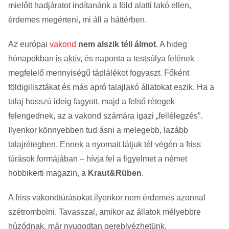
mielőtt hadjáratot indítanánk a föld alatti lakó ellen,
érdemes megérteni, mi áll a háttérben.
Az európai
vakond
nem alszik téli álmot
. A hideg
hónapokban is aktív, és naponta a testsúlya felének
megfelelő mennyiségű táplálékot fogyaszt. Főként
földigilisztákat és más apró talajlakó állatokat eszik. Ha a
talaj hosszú ideig fagyott, majd a felső rétegek
felengednek, az a vakond számára igazi „fellélegzés”.
Ilyenkor könnyebben tud ásni a melegebb, lazább
talajrétegben. Ennek a nyomait látjuk tél végén a friss
túrások formájában – hívja fel a figyelmet a német
hobbikerti magazin, a
Kraut&Rüben
.
A friss vakondtúrásokat ilyenkor nem érdemes azonnal
szétrombolni. Tavasszal, amikor az állatok mélyebbre
húzódnak, már nyugodtan gereblyézhetünk.