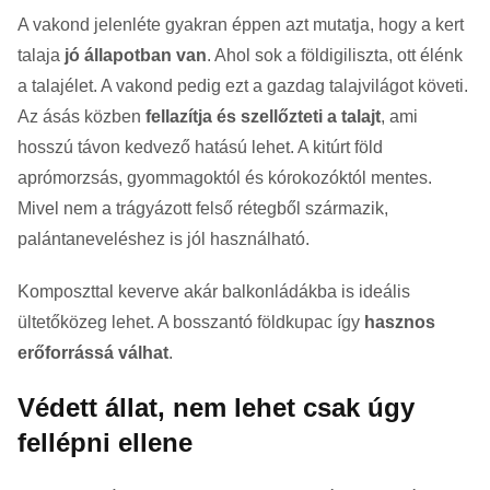
A vakond jelenléte gyakran éppen azt mutatja, hogy a kert
talaja
jó állapotban van
. Ahol sok a földigiliszta, ott élénk
a talajélet. A vakond pedig ezt a gazdag talajvilágot követi.
Az ásás közben
fellazítja és szellőzteti a talajt
, ami
hosszú távon kedvező hatású lehet. A kitúrt föld
aprómorzsás, gyommagoktól és kórokozóktól mentes.
Mivel nem a trágyázott felső rétegből származik,
palántaneveléshez is jól használható.
Komposzttal keverve akár balkonládákba is ideális
ültetőközeg lehet. A bosszantó földkupac így
hasznos
erőforrássá válhat
.
Védett állat, nem lehet csak úgy
fellépni ellene