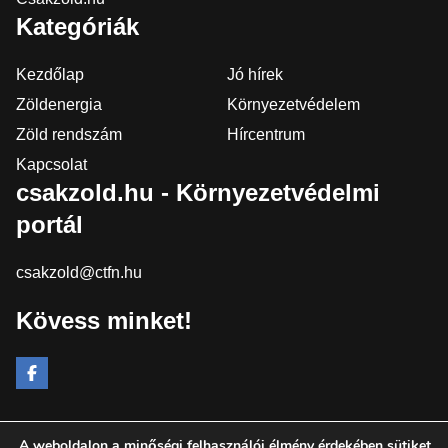
Kategóriák
Kezdőlap
Jó hírek
Zöldenergia
Környezetvédelem
Zöld rendszám
Hírcentrum
Kapcsolat
csakzold.hu - Környezetvédelmi
portál
csakzold@ctfn.hu
Kövess minket!
A weboldalon a minőségi felhasználói élmény érdekében sütiket