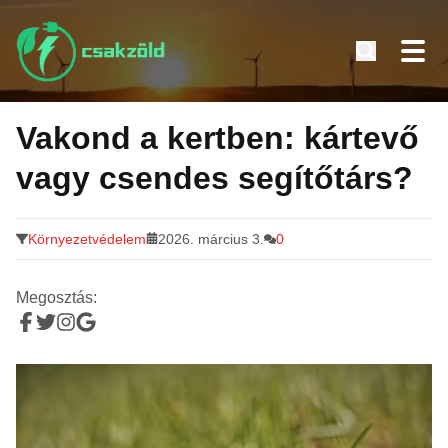
Tovább
a
Vakond a kertben: kártevő
tartalomra
vagy csendes segítőtárs?
Környezetvédelem
2026. március 3.
0
Megosztás: