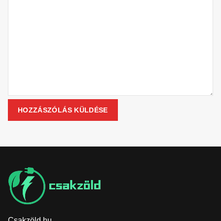
Csakzöld.hu