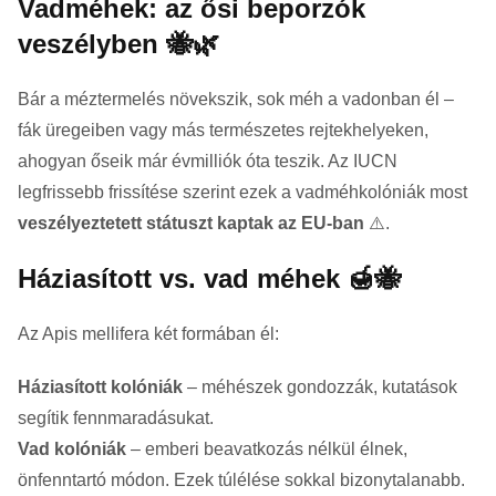
Vadméhek: az ősi beporzók
veszélyben 🐝🌿
Bár a méztermelés növekszik, sok méh a vadonban él –
fák üregeiben vagy más természetes rejtekhelyeken,
ahogyan őseik már évmilliók óta teszik. Az IUCN
legfrissebb frissítése szerint ezek a vadméhkolóniák most
veszélyeztetett státuszt kaptak az EU-ban
⚠️.
Háziasított vs. vad méhek 🍯🐝
Az Apis mellifera két formában él:
Háziasított kolóniák
– méhészek gondozzák, kutatások
segítik fennmaradásukat.
Vad kolóniák
– emberi beavatkozás nélkül élnek,
önfenntartó módon. Ezek túlélése sokkal bizonytalanabb.