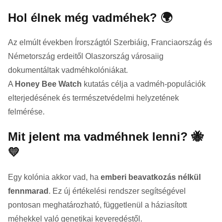
Hol élnek még vadméhek? 🌍
Az elmúlt években Írországtól Szerbiáig, Franciaország és
Németország erdeitől Olaszország városaiig
dokumentáltak vadméhkolóniákat.
A
Honey Bee Watch
kutatás célja a vadméh-populációk
elterjedésének és természetvédelmi helyzetének
felmérése.
Mit jelent ma vadméhnek lenni? 🐝
💛
Egy kolónia akkor vad, ha
emberi beavatkozás nélkül
fennmarad
. Ez új értékelési rendszer segítségével
pontosan meghatározható, függetlenül a háziasított
méhekkel való genetikai keveredéstől.