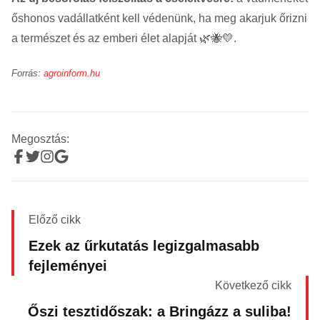
őshonos vadállatként kell védenünk, ha meg akarjuk őrizni
a természet és az emberi élet alapját 🌿🐝💛.
Forrás:
agroinform.hu
Megosztás:
Előző cikk
Ezek az űrkutatás legizgalmasabb
fejleményei
Következő cikk
Őszi tesztidőszak: a Bringázz a suliba!