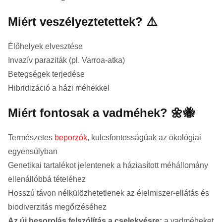
Miért veszélyeztetettek? ⚠️
Élőhelyek elvesztése
Invazív paraziták (pl. Varroa-atka)
Betegségek terjedése
Hibridizáció a házi méhekkel
Miért fontosak a vadméhek? 🌼🐝
Természetes
beporzók
, kulcsfontosságúak az ökológiai
egyensúlyban
Genetikai tartalékot jelentenek a háziasított méhállomány
ellenállóbbá tételéhez
Hosszú távon nélkülözhetetlenek az élelmiszer-ellátás és
biodiverzitás megőrzéséhez
Az új besorolás felszólítás a cselekvésre:
a vadméheket