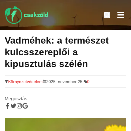
Tovább
a
Vadméhek: a természet
tartalomra
kulcsszereplői a
kipusztulás szélén
Környezetvédelem
2025. november 25.
0
Megosztás: