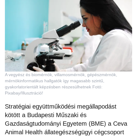
A vegyész és biomérnök, villamosmérnök, gépészmérnök,
mérnökinformatikus hallgatók így magasabb szintű,
gyakorlatorientált képzésben részesülhetnek Fotó:
Pixabay/Illusztráció!
Stratégiai együttműködési megállapodást
kötött a Budapesti Műszaki és
Gazdaságtudományi Egyetem (BME) a Ceva
Animal Health állategészségügyi cégcsoport