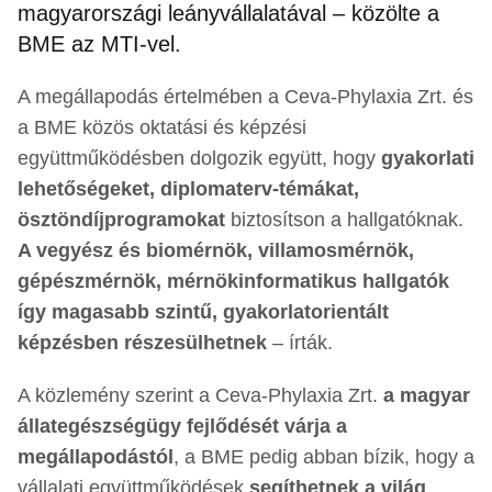
magyarországi leányvállalatával – közölte a
BME az MTI-vel.
A megállapodás értelmében a Ceva-Phylaxia Zrt. és
a BME közös oktatási és képzési
együttműködésben dolgozik együtt, hogy
gyakorlati
lehetőségeket, diplomaterv-témákat,
ösztöndíjprogramokat
biztosítson a hallgatóknak.
A vegyész és biomérnök, villamosmérnök,
gépészmérnök, mérnökinformatikus hallgatók
így magasabb szintű, gyakorlatorientált
képzésben részesülhetnek
– írták.
A közlemény szerint a Ceva-Phylaxia Zrt.
a magyar
állategészségügy fejlődését várja a
megállapodástól
, a BME pedig abban bízik, hogy a
vállalati együttműködések
segíthetnek a világ