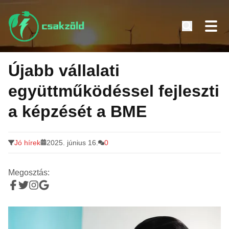
Tovább
a
Újabb vállalati
tartalomra
együttműködéssel fejleszti
a képzését a BME
Jó hírek
2025. június 16.
0
Megosztás: