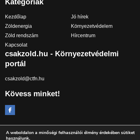
Kategóriák
Kezdőlap
Jó hírek
Zöldenergia
Környezetvédelem
Zöld rendszám
Hírcentrum
Kapcsolat
csakzold.hu - Környezetvédelmi
portál
csakzold@ctfn.hu
Kövess minket!
A weboldalon a minőségi felhasználói élmény érdekében sütiket
Copyright © 2024 csakzold.hu. Minden jog fenntartva.
használunk.