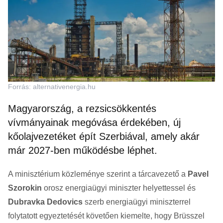
Forrás: alternativenergia.hu
Magyarország, a rezsicsökkentés
vívmányainak megóvása érdekében, új
kőolajvezetéket épít Szerbiával, amely akár
már 2027-ben működésbe léphet.
A minisztérium közleménye szerint a tárcavezető a
Pavel
Szorokin
orosz energiaügyi miniszter helyettessel és
Dubravka Dedovics
szerb energiaügyi miniszterrel
folytatott egyeztetését követően kiemelte, hogy Brüsszel