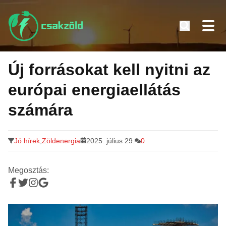
Tovább
a
Új forrásokat kell nyitni az
tartalomra
európai energiaellátás
számára
Jó hírek
,
Zöldenergia
2025. július 29.
0
Megosztás: