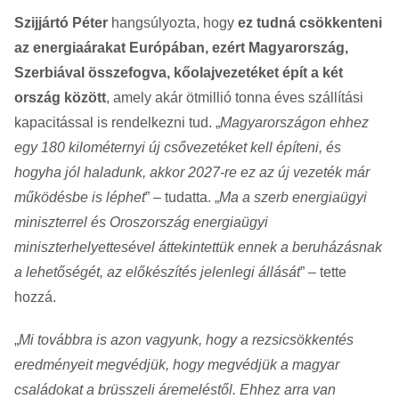
Szijjártó Péter
hangsúlyozta, hogy
ez tudná csökkenteni
az energiaárakat Európában, ezért Magyarország,
Szerbiával összefogva, kőolajvezetéket épít a két
ország között
, amely akár ötmillió tonna éves szállítási
kapacitással is rendelkezni tud. „
Magyarországon ehhez
egy 180 kilométernyi új csővezetéket kell építeni, és
hogyha jól haladunk, akkor 2027-re ez az új vezeték már
működésbe is léphet
” – tudatta. „
Ma a szerb energiaügyi
miniszterrel és Oroszország energiaügyi
miniszterhelyettesével áttekintettük ennek a beruházásnak
a lehetőségét, az előkészítés jelenlegi állását
” – tette
hozzá.
„
Mi továbbra is azon vagyunk, hogy a rezsicsökkentés
eredményeit megvédjük, hogy megvédjük a magyar
családokat a brüsszeli áremeléstől. Ehhez arra van