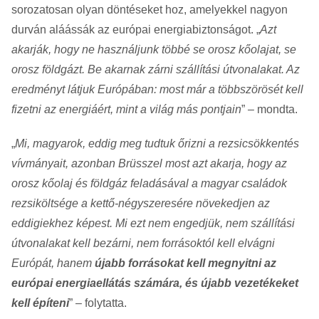
sorozatosan olyan döntéseket hoz, amelyekkel nagyon
durván aláássák az európai energiabiztonságot. „
Azt
akarják, hogy ne használjunk többé se orosz kőolajat, se
orosz földgázt. Be akarnak zárni szállítási útvonalakat. Az
eredményt látjuk Európában: most már a többszörösét kell
fizetni az energiáért, mint a világ más pontjain
” – mondta.
„
Mi, magyarok, eddig meg tudtuk őrizni a rezsicsökkentés
vívmányait, azonban Brüsszel most azt akarja, hogy az
orosz kőolaj és földgáz feladásával a magyar családok
rezsiköltsége a kettő-négyszeresére növekedjen az
eddigiekhez képest. Mi ezt nem engedjük, nem szállítási
útvonalakat kell bezárni, nem forrásoktól kell elvágni
Európát, hanem
újabb forrásokat kell megnyitni az
európai energiaellátás számára, és újabb vezetékeket
kell építeni
” – folytatta.