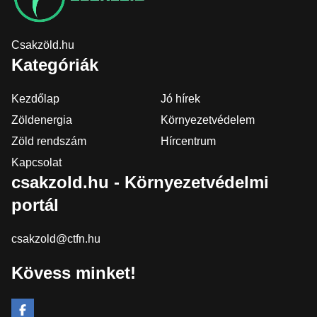
Csakzöld.hu
Kategóriák
Kezdőlap
Jó hírek
Zöldenergia
Környezetvédelem
Zöld rendszám
Hírcentrum
Kapcsolat
csakzold.hu - Környezetvédelmi
portál
csakzold@ctfn.hu
Kövess minket!