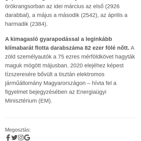
örökrangsorban az idei március az első (2926
darabbal), a május a második (2542), az április a
harmadik (2384).
A kimagasló gyarapodással a leginkább
klímabarát flotta darabszáma 82 ezer fölé nőtt.
A
zöld személyautók a 75 ezres mérföldkövet hagyták
maguk mögött májusban. 2020 elejéhez képest
tízszeresére bővült a tisztán elektromos
járműállomány Magyarországon – hívta fel a
figyelmet bejegyzésében az Energiaügyi
Minisztérium (EM).
Megosztás: