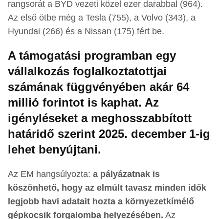
rangsorát a BYD vezeti közel ezer darabbal (964).
Az első ötbe még a Tesla (755), a Volvo (343), a
Hyundai (266) és a Nissan (175) fért be.
A támogatási programban egy
vállalkozás foglalkoztatottjai
számának függvényében akár 64
millió forintot is kaphat. Az
igényléseket a meghosszabbított
határidő szerint 2025. december 1-ig
lehet benyújtani.
Az EM hangsúlyozta:
a pályázatnak is
köszönhető, hogy az elmúlt tavasz minden idők
legjobb havi adatait hozta a környezetkímélő
gépkocsik forgalomba helyezésében.
Az