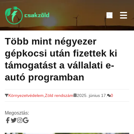
Tovább
a
Több mint négyezer
tartalomra
gépkocsi után fizettek ki
támogatást a vállalati e-
autó programban
Környezetvédelem
,
Zöld rendszám
2025. június 17.
0
Megosztás: