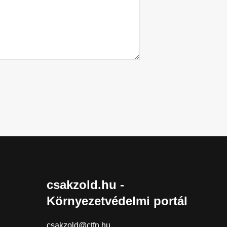
csakzold.hu -
Környezetvédelmi portál
csakzold@ctfn.hu