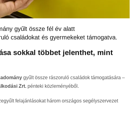
mány gyűlt össze fél év alatt
oruló családokat és gyermekeket támogatva.
ása sokkal többet jelenthet, mint
nt adomány
gyűlt össze rászoruló családok támogatására –
kodási Zrt.
pénteki közleményéből.
egyűlt felajánlásokat három országos segélyszervezet