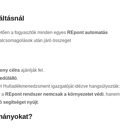
áltásnál
etően a fogyasztók minden egyes
REpont automatás
italcsomagolások után járó összeget
ony célra
ajánlják fel.
edülálló
.
i Hulladékmenedzsment igazgatóját idézve hangsúlyozták:
y a
REpont rendszer nemcsak a környezetet védi
, hanem
ó segítséget nyújt
.
ományokat?