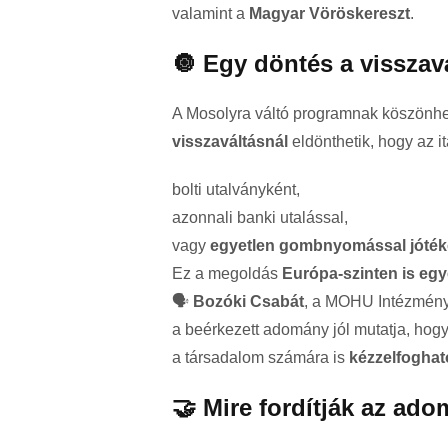
valamint a
Magyar Vöröskereszt
.
🔘 Egy döntés a visszav
A Mosolyra váltó programnak köszönh
visszaváltásnál
eldönthetik, hogy az 
bolti utalványként,
azonnali banki utalással,
vagy
egyetlen gombnyomással jóték
Ez a megoldás
Európa-szinten is egy
🗣️
Bozóki Csabát
, a MOHU Intézmény
a beérkezett adomány jól mutatja, hog
a társadalom számára is
kézzelfoghat
🤝 Mire fordítják az ad