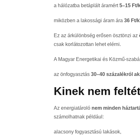
a hálózatba betáplált áramért
5–15 Ft
miközben a lakossági áram ára
36 Ft/
Ez az árkülönbség erősen ösztönzi az
csak korlátozottan lehet elérni.
A
Magyar Energetikai és Közmű-szabál
az önfogyasztás
30–40 százalékról ak
Kinek nem felté
Az energiatároló
nem minden háztartá
számolhatnak például:
alacsony fogyasztású lakások,