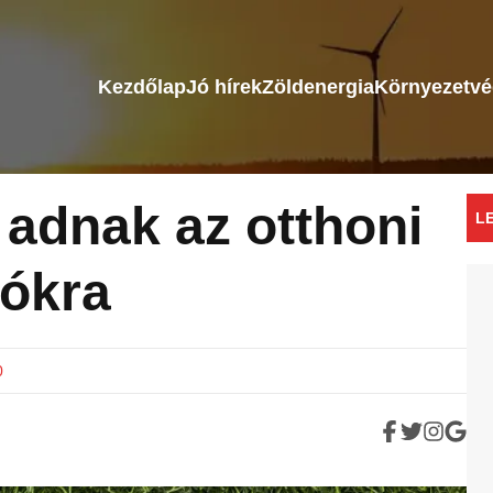
Kezdőlap
Jó hírek
Zöldenergia
Környezetv
adnak az otthoni
L
lókra
0