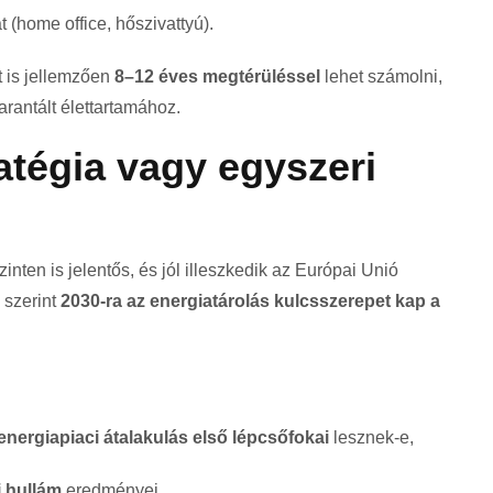
 (home office, hőszivattyú).
t is jellemzően
8–12 éves megtérüléssel
lehet számolni,
rantált élettartamához.
atégia vagy egyszeri
inten is jelentős, és jól illeszkedik az Európai Unió
 szerint
2030-ra az energiatárolás kulcsszerepet kap a
energiapiaci átalakulás első lépcsőfokai
lesznek-e,
 hullám
eredményei.