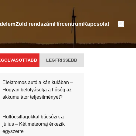
édelem
Zöld rendszám
Hírcentrum
Kapcsolat
EGOLVASOTTABB
LEGFRISSEBB
Elektromos autó a kánikulában –
Hogyan befolyásolja a hőség az
akkumulátor teljesítményét?
Hullócsillagokkal búcsúzik a
július – Két meteorraj érkezik
egyszerre