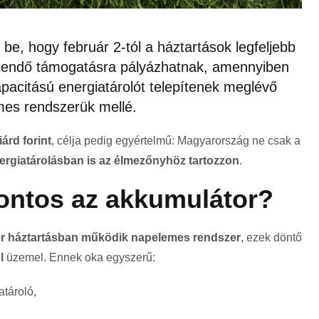
be, hogy február 2-tól a háztartások legfeljebb
érítendő támogatásra pályázhatnak, amennyiben
apacitású energiatárolót telepítenek meglévő
mes rendszerük mellé.
iárd forint
, célja pedig egyértelmű: Magyarország ne csak a
ergiatárolásban is az élmezőnyhöz tartozzon
.
 fontos az akkumulátor?
r háztartásban működik napelemes rendszer
, ezek döntő
l
üzemel. Ennek oka egyszerű:
atároló,