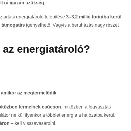
lt rá igazán szükség
.
tartási energiatároló telepítése
3–3,2 millió forintba kerül
,
os támogatás
igényelhető. Vagyis a beruházás nagy részét
 az energiatároló?
, amikor az megtermelődik
.
pközben termelnek csúcson
, miközben a fogyasztás
tor nélkül ilyenkor a többlet energia a hálózatba kerül,
áron
– kell visszavásárolni.