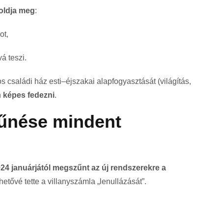
 oldja meg
:
ot,
á teszi.
s családi ház esti–éjszakai alapfogyasztását (világítás,
n
képes fedezni
.
űnése mindent
24 januárjától megszűnt az új rendszerekre a
etővé tette a villanyszámla „lenullázását”.