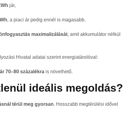
/kWh
jár,
kWh
, a piaci ár pedig ennél is magasabb.
önfogyasztás maximalizálását
, amit akkumulátor nélkül
yozási Hivatal
adatai szerint energiatárolóval:
ár 70–80 százalékra
is növelhető.
tlenül ideális megoldás?
snál térül meg gyorsan
. Hosszabb megtérülési idővel