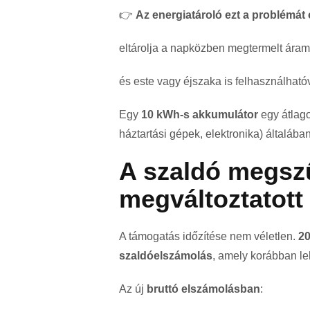
👉
Az energiatároló ezt a problémát
eltárolja a napközben megtermelt áram
és este vagy éjszaka is felhasználhatóv
Egy
10 kWh-s akkumulátor
egy átlago
háztartási gépek, elektronika) általába
A szaldó megsz
megváltoztatott
A támogatás időzítése nem véletlen.
20
szaldóelszámolás
, amely korábban leh
Az új
bruttó elszámolásban
: