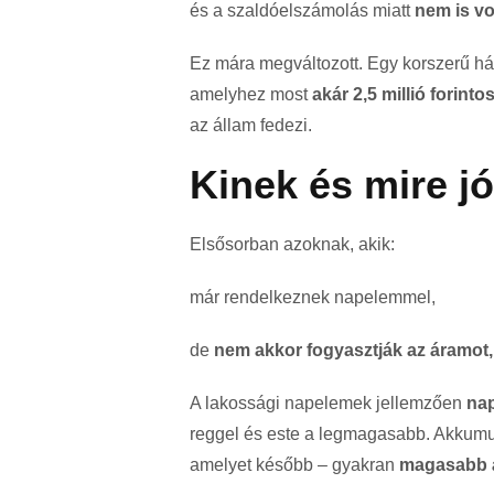
és a szaldóelszámolás miatt
nem is vo
Ez mára megváltozott. Egy korszerű ház
amelyhez most
akár 2,5 millió forint
az állam fedezi.
Kinek és mire jó
Elsősorban azoknak, akik:
már rendelkeznek napelemmel,
de
nem akkor fogyasztják az áramot
A lakossági napelemek jellemzően
na
reggel és este a legmagasabb. Akkumulá
amelyet később – gyakran
magasabb 