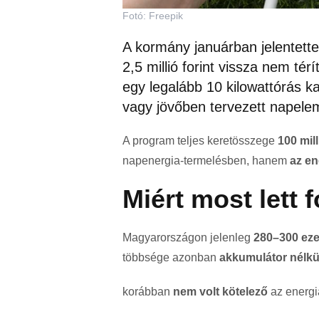
Fotó: Freepik
A kormány januárban jelentette 
2,5 millió forint vissza nem t
egy legalább 10 kilowattórás k
vagy jövőben tervezett napele
A program teljes keretösszege
100 mill
napenergia-termelésben, hanem
az en
Miért most lett
Magyarországon jelenleg
280–300 eze
többsége azonban
akkumulátor nélkü
korábban
nem volt kötelező
az energi