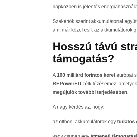
napközben is jelentős energiahasználat
Szakértők szerint akkumulátorral együt
ami már közel esik az akkumulátorok ga
Hosszú távú str
támogatás?
A
100 milliárd forintos keret
európai sz
REPowerEU
célkitűzéseihez, amelyek
megújulók további terjedésében
.
A nagy kérdés az, hogy:
az otthoni akkumulátorok egy
tudatos 
vagy csupán egy
átmeneti támogatási