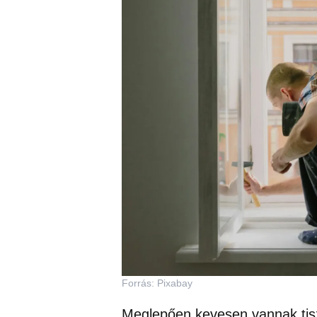
Forrás: Pixabay
Meglepően kevesen vannak tiszt