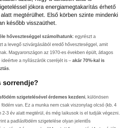
geteléssel jókora energiamegtakarítás érhető
 alatt megtérülhet. Első körben szinte mindenki
an később visszaüthet.
féle hőveszteséggel számolhatunk
: egyrészt a
zt a levegő szivárgásából eredő hőveszteséggel, amit
nak. Magyarországon az 1970-es években épült, átlagos
 ideértve a nyílászárók cseréjét is –
akár 70%-kal is
ztás
.
s sorrendje?
sfödém szigetelésével érdemes kezdeni
, különösen
es födém van. Ez a munka nem csak viszonylag olcsó (kb. 4
2-3 év alatt megtérül, és még laikusok is el tudják végezni.
rint a padlásfödém szigetelése olyan jelentős