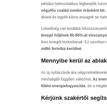
például hidrosztatikus légbeejtők haszn
négyfős család esetén óránként kb.
dioxid és egyéb káros anyagok ne halm
Lehetőség van továbbá hővisszanyerős
levegő hőjének 80-90%-át visszanye
friss levegőt biztosítanak. Ez azonba
millió forintba kerülhet
.
Mennyibe kerül az abla
Az új nyílászárók ára négyzetméterenkén
minőségtől függően változhat.
Az ener
fűtési energiafogyasztás
, de a megtér
Kérjünk szakértői segíts