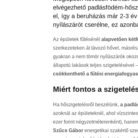
elvégezhető padlásfödém-hőszi
el, így a beruházás már 2-3 év
nyílászárót cserélne, ez azonb
Az épületek fűtésénél
alapvetően két
szerkezeteken át távozó hővel, másrés
gyakran a nem tömör nyílászárók okoz
állapotú lakások teljes szigetelésével –
csökkenthető a fűtési energiafogyas
Miért fontos a szigetelé
Ha hőszigetelésről beszélünk,
a padlá
azoknál az épületeknél, ahol vízszint
ezer forint négyzetméterenként), hanem 
Szűcs Gábor
energetikai szakértő sze