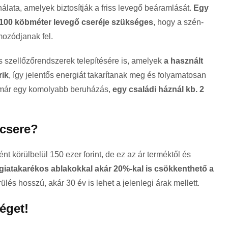
álata, amelyek biztosítják a friss levegő beáramlását.
Egy
 100 köbméter levegő cseréje szükséges
, hogy a szén-
ozódjanak fel.
 szellőzőrendszerek telepítésére is, amelyek
a használt
rik
, így jelentős energiát takarítanak meg és folyamatosan
n már egy komolyabb beruházás,
egy családi háznál kb. 2
kcsere?
t körülbelül 150 ezer forint, de ez az ár terméktől és
giatakarékos ablakokkal akár 20%-kal is csökkenthető a
ülés hosszú, akár 30 év is lehet a jelenlegi árak mellett.
éget!