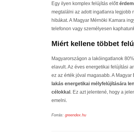
Egy ilyen komplex felújítás előtt
érdeme
megtalálni az adott ingatlanra legjobb 
hibákat. A Magyar Mérnöki Kamara ingy
telefonon vagy személyesen kaphatunk
Miért kellene többet felú
Magyarországon a lakóingatlanok 80%-a 
elavult. Az éves energetikai felújítás
ez az érték jóval magasabb. A Magyar 
lakás energetikai mélyfelújítására 
célokkal
. Ez azt jelentené, hogy a jel
emelni.
Forrás:
greendex.hu