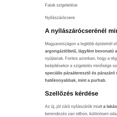
Falak szigetelése
Nyílászárócsere
A nyílászárócserénél mi
Magyarországon a legtöbb épületnél el
argongáztöltetű, lágyfém bevonatú a
nyújtanak. Fontos azonban, hogy a régi 
beépítésekor a szigetelés minősége sok
speciális páraáteresztő és párazáró 
hatékonyabbak, mint a purhab.
Szellőzés kérdése
Az új, jól záró nyílászárók miatt
a lakás
berendezés van otthon, különösen oda k