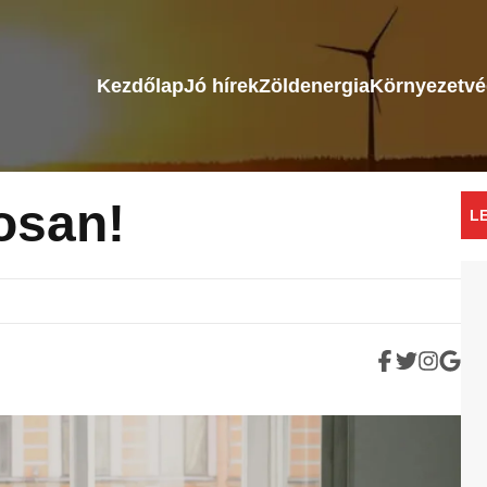
Kezdőlap
Jó hírek
Zöldenergia
Környezetv
osan!
L