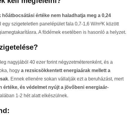
k kell megfelelni?
ak hőátbocsátási értéke nem haladhatja meg a 0,24
 egy szigeteletlen panelépület fala 0,7-1,6 W/m²K között
iamegtakarításra. A födémek esetében is hasonló a helyzet.
szigetelése?
nleg nagyjából 40 ezer forint négyzetméterenként, és a
oka, hogy
a rezsicsökkentett energiaárak mellett a
asak
. Ennek ellenére sokan vállalják ezt a beruházást, mert
an értéke, és védelmet nyújt a jövőbeni energiaár-
alában 1-2 hét alatt elkészülnek.
nd: