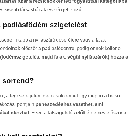
ztartás akár a rezsicsökkentett fogyasztási kategóriába
 és kisebb társasházak esetén jellemző.
a padlásfödém szigetelést
bsége inkább a nyílászárók cseréjére vagy a falak
 gondolnak először a padlásfödémre, pedig ennek kellene
(födémszigetelés, majd falak, végül nyílászárók) hozza a
ő sorrend?
nk, a légcsere jelentősen csökkenhet, így megnő a belső
lakozási pontjain
penészedéshez vezethet, ami
ákat okozhat
. Ezért a falszigetelés előtt érdemes először a