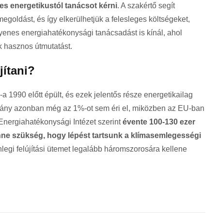
s energetikustól tanácsot kérni
. A szakértő segít
megoldást, és így elkerülhetjük a felesleges költségeket,
enes energiahatékonysági tanácsadást is kínál, ahol
 hasznos útmutatást.
jítani?
1990 előtt épült, és ezek jelentős része energetikailag
i arány azonban még az 1%-ot sem éri el, miközben az EU-ban
Energiahatékonysági Intézet szerint
évente 100-130 ezer
lenne szükség, hogy lépést tartsunk a klímasemlegességi
enlegi felújítási ütemet legalább háromszorosára kellene