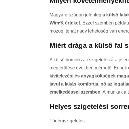
Milyen követelményekne
Magyarországon jelenleg
a külső fal
W/m²K értéket
. Ezzel szemben például
mozog, tehát nagy lehetőség van energ
Miért drága a külső fal 
A külső homlokzati szigetelés ára jele
megtérülése években mérhető. Ennek 
kivitelezési és anyagköltségek mag
javul a lakás komfortja, nő az ingatl
emelkedéssel szemben
. A munkák ált
Helyes szigetelési sorre
Födémszigetelés