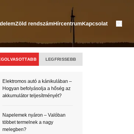
édelem
Zöld rendszám
Hírcentrum
Kapcsolat
EGOLVASOTTABB
LEGFRISSEBB
Elektromos autó a kánikulában –
Hogyan befolyásolja a hőség az
akkumulátor teljesítményét?
Napelemek nyáron – Valóban
többet termelnek a nagy
melegben?