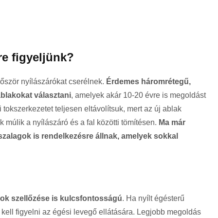
re figyeljünk?
őször nyílászárókat cserélnek.
Érdemes háromrétegű,
blakokat választani
, amelyek akár 10-20 évre is megoldást
tokszerkezetet teljesen eltávolítsuk, mert az új ablak
 múlik a nyílászáró és a fal közötti tömítésen.
Ma már
szalagok is rendelkezésre állnak, amelyek sokkal
ok szellőzése is kulcsfontosságú
. Ha nyílt égésterű
ell figyelni az égési levegő ellátására. Legjobb megoldás