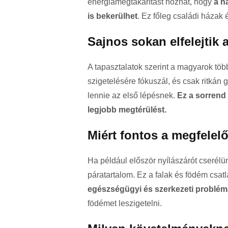
energiamegtakarítást hozhat, hogy
a há
is bekerülhet
. Ez főleg családi házak
Sajnos sokan elfelejtik 
A tapasztalatok szerint a magyarok töb
szigetelésére fókuszál, és csak ritkán
lennie az első lépésnek.
Ez a sorrend 
legjobb megtérülést.
Miért fontos a megfelel
Ha például először nyílászárót cserélü
páratartalom. Ez a falak és födém csat
egészségügyi és szerkezeti problém
födémet leszigetelni.