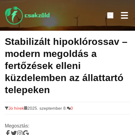
Tovább
a
Stabilizált hipoklórossav –
tartalomra
modern megoldás a
fertőzések elleni
küzdelemben az állattartó
telepeken
Jó hírek
2025. szeptember 8.
0
Megosztás: