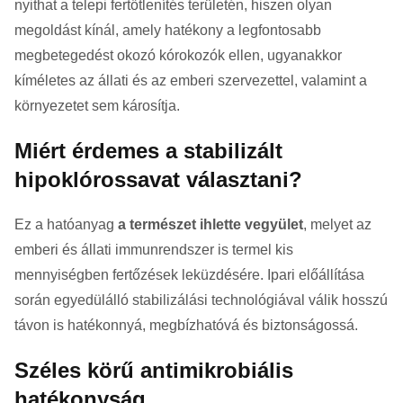
nyithat a telepi fertőtlenítés területén, hiszen olyan
megoldást kínál, amely hatékony a legfontosabb
megbetegedést okozó kórokozók ellen, ugyanakkor
kíméletes az állati és az emberi szervezettel, valamint a
környezetet sem károsítja.
Miért érdemes a stabilizált
hipoklórossavat választani?
Ez a hatóanyag
a természet ihlette vegyület
, melyet az
emberi és állati immunrendszer is termel kis
mennyiségben fertőzések leküzdésére. Ipari előállítása
során egyedülálló stabilizálási technológiával válik hosszú
távon is hatékonnyá, megbízhatóvá és biztonságossá.
Széles körű antimikrobiális
hatékonyság