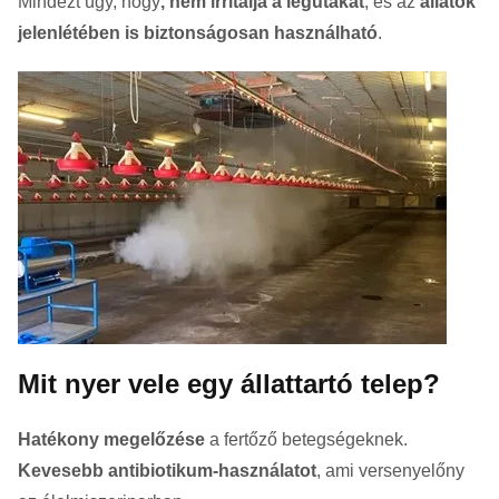
Mindezt úgy, hogy
, nem irritálja a légutakat
, és az
állatok
jelenlétében is biztonságosan használható
.
Mit nyer vele egy állattartó telep?
Hatékony megelőzése
a fertőző betegségeknek.
Kevesebb antibiotikum-használatot
, ami versenyelőny