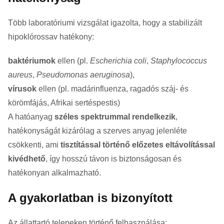
Több laboratóriumi vizsgálat igazolta, hogy a stabilizált
hipoklórossav hatékony:
baktériumok
ellen (pl.
Escherichia coli
,
Staphylococcus
aureus
,
Pseudomonas aeruginosa
),
vírusok
ellen (pl. madárinfluenza, ragadós száj- és
körömfájás, Afrikai sertéspestis)
A hatóanyag
széles spektrummal rendelkezik
,
hatékonyságát kizárólag a szerves anyag jelenléte
csökkenti, ami
tisztítással történő előzetes eltávolítással
kivédhető
, így hosszú távon is biztonságosan és
hatékonyan alkalmazható.
A gyakorlatban is bizonyított
Az állattartó telepeken történő felhasználása: