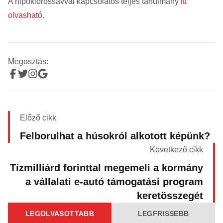
A hipoklórossavval kapcsolatos teljes tanulmány
itt
olvasható
.
Megosztás:
Előző cikk
Felborulhat a húsokról alkotott képünk?
Következő cikk
Tízmilliárd forinttal megemeli a kormány
a vállalati e-autó támogatási program
keretösszegét
LEGOLVASOTTABB
LEGFRISSEBB