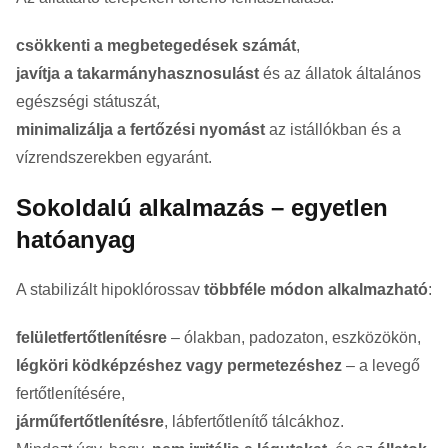
csökkenti a megbetegedések számát
,
javítja a takarmányhasznosulást
és az állatok általános
egészségi státuszát,
minimalizálja a fertőzési nyomást
az istállókban és a
vízrendszerekben egyaránt.
Sokoldalú alkalmazás – egyetlen
hatóanyag
A stabilizált hipoklórossav
többféle módon alkalmazható
:
felületfertőtlenítésre
– ólakban, padozaton, eszközökön,
légköri ködképzéshez vagy permetezéshez
– a levegő
fertőtlenítésére,
járműfertőtlenítésre
, lábfertőtlenítő tálcákhoz.