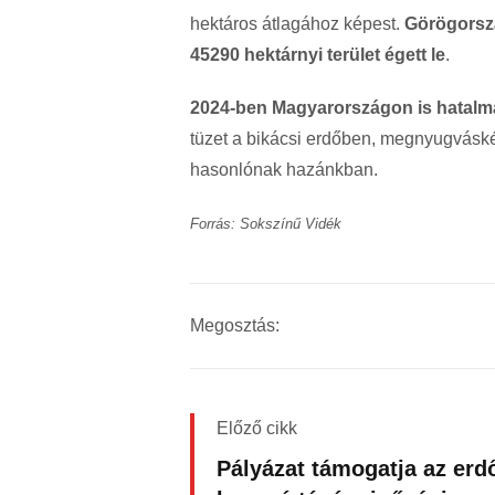
hektáros átlagához képest.
Görögorsz
45290 hektárnyi terület égett le
.
2024-ben Magyarországon is hatalma
tüzet a bikácsi erdőben, megnyugváskén
hasonlónak hazánkban.
Forrás: Sokszínű Vidék
Megosztás:
Előző cikk
Pályázat támogatja az erd