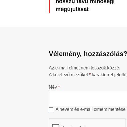
hosszú távú minőségi
megújulását
Vélemény, hozzászólás
Az e-mail címet nem tesszük közzé.
A kötelező mezőket
*
karakterrel jelöltü
Név
*
A nevem és e-mail címem mentése