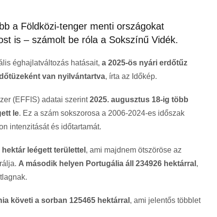
bb a Földközi-tenger menti országokat
most is – számolt be róla a Sokszínű Vidék.
lis éghajlatváltozás hatásait,
a 2025-ös nyári erdőtűz
rdőtüzeként
van nyilvántartva
, írta az Időkép.
er (EFFIS) adatai szerint
2025. augusztus 18-ig több
ett le
. Ez a szám sokszorosa a 2006-2024-es időszak
n intenzitását és időtartamát.
hektár leégett területtel
, ami majdnem ötszöröse az
rálja.
A második helyen Portugália áll 234926 hektárral
,
tlagnak.
a követi a sorban 125465 hektárral
, ami jelentős többlet