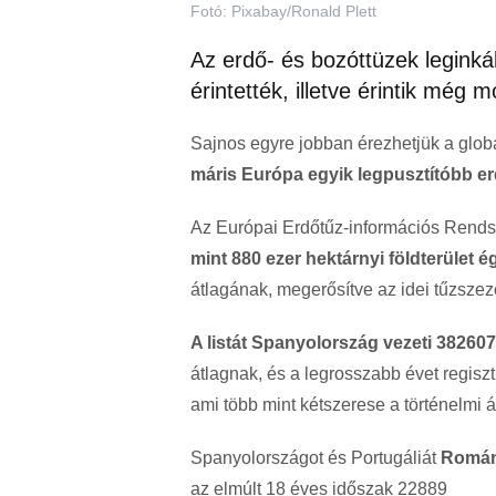
Fotó: Pixabay/Ronald Plett
Az erdő- és bozóttüzek leginká
érintették, illetve érintik még 
Sajnos egyre jobban érezhetjük a globá
máris Európa egyik legpusztítóbb e
Az Európai Erdőtűz-információs Rendsz
mint 880 ezer hektárnyi földterület ég
átlagának, megerősítve az idei tűzszezo
A listát Spanyolország vezeti 382607 
átlagnak, és a legrosszabb évet regiszt
ami több mint kétszerese a történelmi á
Spanyolországot és Portugáliát
Románi
az elmúlt 18 éves időszak 22889