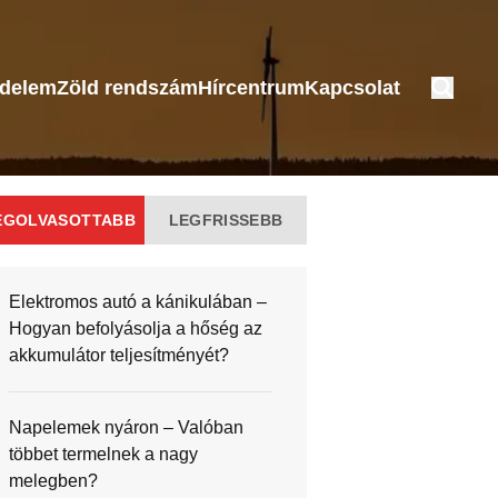
édelem
Zöld rendszám
Hírcentrum
Kapcsolat
EGOLVASOTTABB
LEGFRISSEBB
Elektromos autó a kánikulában –
Hogyan befolyásolja a hőség az
akkumulátor teljesítményét?
Napelemek nyáron – Valóban
többet termelnek a nagy
melegben?