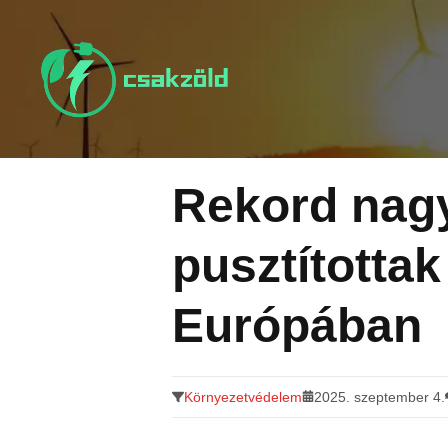
Tovább
a
tartalomra
Rekord nag
pusztította
Európában
Környezetvédelem
2025. szeptember 4.