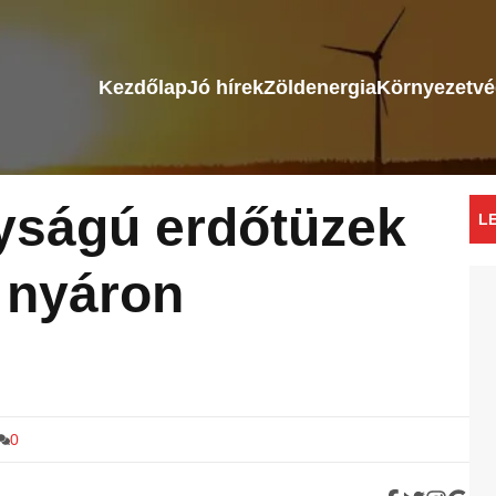
Kezdőlap
Jó hírek
Zöldenergia
Környezetv
yságú erdőtüzek
L
k nyáron
0