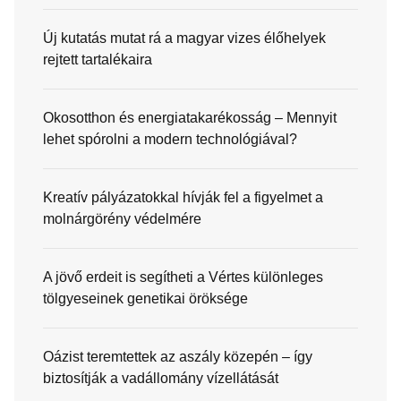
Új kutatás mutat rá a magyar vizes élőhelyek
rejtett tartalékaira
Okosotthon és energiatakarékosság – Mennyit
lehet spórolni a modern technológiával?
Kreatív pályázatokkal hívják fel a figyelmet a
molnárgörény védelmére
A jövő erdeit is segítheti a Vértes különleges
tölgyeseinek genetikai öröksége
Oázist teremtettek az aszály közepén – így
biztosítják a vadállomány vízellátását