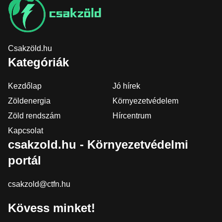
Csakzöld.hu
Kategóriák
Kezdőlap
Jó hírek
Zöldenergia
Környezetvédelem
Zöld rendszám
Hírcentrum
Kapcsolat
csakzold.hu - Környezetvédelmi
portál
csakzold@ctfn.hu
Kövess minket!