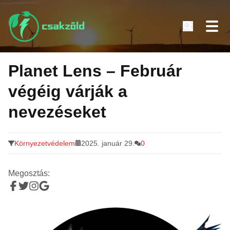
Tovább
a
Planet Lens – Február
tartalomra
végéig várják a
nevezéseket
Környezetvédelem
2025. január 29.
0
Megosztás: